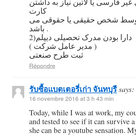
یر فارسی یا لاتین نیاز به داشتن
کارت
توسط شخص حقیقی یا حقوقی می
باشد .
2)دارا بودن مدرک تحصیلی دیپلم
( مدیر عامل شرکت )
ثبت طرح صنعتی
Répondre
รับซื้อแบตเตอรี่เก่า จันทบุรี
says:
16 novembre 2016 at 3 h 43 min
Today, while I was at work, my co
and tested to see if it can survive a
she can be a youtube sensation. My