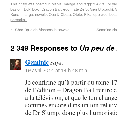
This entry was posted in
blabla
,
manga
and tagged
Akira Toriy
baston
,
Doki Doki
,
Dragon Ball
,
ego
,
Fate Zero
,
Gen Urobuchi
,
G
Kana
,
manga
,
newbie
,
Oba & Obata
,
Ototo
,
Pika
,
que c'est bea
permalink
.
←
Chronique de Macross le newbie
Semaine shôj
2 349 Responses to
Un peu de 
Geminic
says:
19 avril 2014 at 14 h 48 min
Je confirme qu’à partir du tome 17
de l’édition – Dragon Ball rentre 
à la télévision, et que le ton chang
sommes encore dans un ton relativ
de Dr Slump, donc plus humoristi