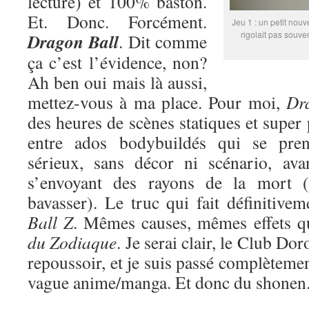
lecture) et 100% baston.
Et. Donc. Forcément.
Jeu 1 : un petit nouv
rigolait pas souve
Dragon Ball
. Dit comme
ça c’est l’évidence, non?
Ah ben oui mais là aussi,
mettez-vous à ma place. Pour moi,
Dr
des heures de scènes statiques et super
entre ados bodybuildés qui se pren
sérieux, sans décor ni scénario, ava
s’envoyant des rayons de la mort (
bavasser). Le truc qui fait définitive
Ball Z
. Mêmes causes, mêmes effets 
du Zodiaque
. Je serai clair, le Club Do
repoussoir, et je suis passé complètemen
vague anime/manga. Et donc du shonen. 