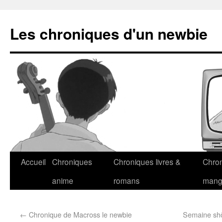
Les chroniques d'un newbie
Accueil
Chroniques
Chroniques livres &
Chro
anime
romans
man
←
Chronique de Macross le newbie
Semaine shôj