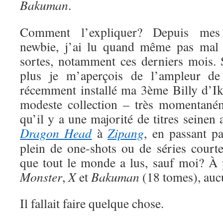
Bakuman
.
Comment l’expliquer? Depuis me
newbie, j’ai lu quand même pas mal 
sortes, notamment ces derniers mois. S
plus je m’aperçois de l’ampleur de
récemment installé ma 3ème Billy d’Ik
modeste collection – très momentaném
qu’il y a une majorité de titres seinen
Dragon Head
à
Zipang
, en passant p
plein de one-shots ou de séries court
que tout le monde a lus, sauf moi? À
Monster
,
X
et
Bakuman
(18 tomes), auc
Il fallait faire quelque chose.