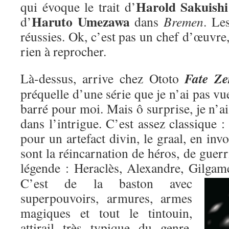
Harold Sakuishi
qui évoque le trait d’
Haruto Umezawa
d’
dans
Bremen
. Le
réussies. Ok, c’est pas un chef d’œuvre,
rien à reprocher.
Fate Ze
Là-dessus, arrive chez Ototo
préquelle d’une série que je n’ai pas vu
barré pour moi. Mais ô surprise, je n’ai
dans l’intrigue. C’est assez classique : 
pour un artefact divin, le graal, en inv
sont la réincarnation de héros, de guer
légende : Heraclès, Alexandre, Gilgame
C’est de la baston avec
superpouvoirs, armures, armes
magiques et tout le tintouin,
attirail très typique du genre,