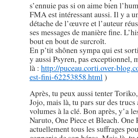
s’ennuie pas si on aime bien l’hu
FMA est intéressant aussi. Il y a u
détache de l’œuvre et l’auteur réus
ses messages de manière fine. L’his
bout en bout de surcroît.
En p’tit shônen sympa qui est sorti
y aussi Psyren, pas exceptionnel, 
là :
http://puceau.corti.over-blog.
est-fini-62253858.html
)
Après, tu peux aussi tenter Toriko
Jojo, mais là, tu pars sur des trucs
volumes à la clé. Bon après, y’a le
Naruto, One Piece et Bleach. One 
actuellement tous les suffrages pou
connerie de son héros. Mais là, tu