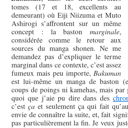
tomes (17 et 18, excellents au
demeurant) où Eiji Niizuma et Muto
Ashirogi s’affrontent sur un même
concept : la baston
marginale
,
considérée comme le retour aux
sources du manga shonen. Ne me
demandez pas d’expliquer le terme
marginal dans ce contexte, c’est assez
fumeux mais peu importe,
Bakuman
est lui-même un manga de baston (eu
coups de poings ni kamehas, mais par 
quoi que j’aie pu dire dans des
chro
c’est
ça
et seulement ça qui fait qu’a
envie de connaître la suite, et, fait signi
pas particulièrement la fin. Je veux jus