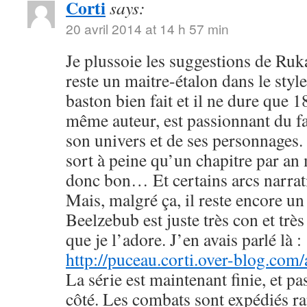
Corti
says:
20 avril 2014 at 14 h 57 min
Je plussoie les suggestions de R
reste un maitre-étalon dans le styl
baston bien fait et il ne dure que
même auteur, est passionnant du fa
son univers et de ses personnages. 
sort à peine qu’un chapitre par an 
donc bon… Et certains arcs narrati
Mais, malgré ça, il reste encore u
Beelzebub est juste très con et très
que je l’adore. J’en avais parlé là :
http://puceau.corti.over-blog.com
La série est maintenant finie, et p
côté. Les combats sont expédiés r