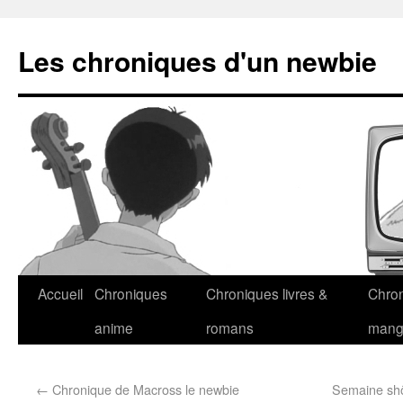
Les chroniques d'un newbie
Accueil
Chroniques
Chroniques livres &
Chro
anime
romans
man
←
Chronique de Macross le newbie
Semaine shôj