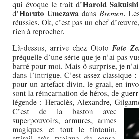
Harold Sakuishi
qui évoque le trait d’
Haruto Umezawa
d’
dans
Bremen
. Le
réussies. Ok, c’est pas un chef d’œuvre,
rien à reprocher.
Fate Ze
Là-dessus, arrive chez Ototo
préquelle d’une série que je n’ai pas vu
barré pour moi. Mais ô surprise, je n’ai
dans l’intrigue. C’est assez classique : 
pour un artefact divin, le graal, en inv
sont la réincarnation de héros, de guer
légende : Heraclès, Alexandre, Gilgame
C’est de la baston avec
superpouvoirs, armures, armes
magiques et tout le tintouin,
attirail très typique du genre,