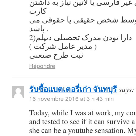
یر فارسی یا لاتین نیاز به داشتن
کارت
توسط شخص حقیقی یا حقوقی می
باشد .
2)دارا بودن مدرک تحصیلی دیپلم
( مدیر عامل شرکت )
ثبت طرح صنعتی
Répondre
รับซื้อแบตเตอรี่เก่า จันทบุรี
says:
16 novembre 2016 at 3 h 43 min
Today, while I was at work, my co
and tested to see if it can survive a
she can be a youtube sensation. My