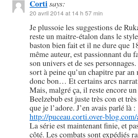
Corti
says:
20 avril 2014 at 14 h 57 min
Je plussoie les suggestions de R
reste un maitre-étalon dans le styl
baston bien fait et il ne dure que
même auteur, est passionnant du fa
son univers et de ses personnages. 
sort à peine qu’un chapitre par an 
donc bon… Et certains arcs narrati
Mais, malgré ça, il reste encore u
Beelzebub est juste très con et très
que je l’adore. J’en avais parlé là :
http://puceau.corti.over-blog.com
La série est maintenant finie, et p
côté. Les combats sont expédiés r