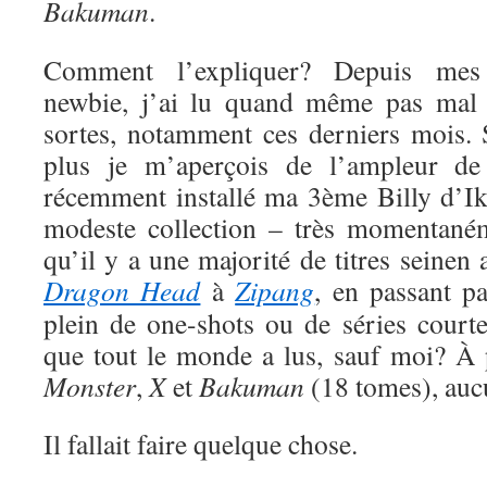
Bakuman
.
Comment l’expliquer? Depuis me
newbie, j’ai lu quand même pas mal 
sortes, notamment ces derniers mois. S
plus je m’aperçois de l’ampleur de
récemment installé ma 3ème Billy d’Ik
modeste collection – très momentaném
qu’il y a une majorité de titres seinen
Dragon Head
à
Zipang
, en passant p
plein de one-shots ou de séries court
que tout le monde a lus, sauf moi? À
Monster
,
X
et
Bakuman
(18 tomes), auc
Il fallait faire quelque chose.