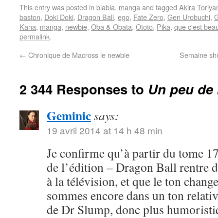
This entry was posted in
blabla
,
manga
and tagged
Akira Toriy
baston
,
Doki Doki
,
Dragon Ball
,
ego
,
Fate Zero
,
Gen Urobuchi
,
G
Kana
,
manga
,
newbie
,
Oba & Obata
,
Ototo
,
Pika
,
que c'est bea
permalink
.
←
Chronique de Macross le newbie
Semaine shôj
2 344 Responses to
Un peu de 
Geminic
says:
19 avril 2014 at 14 h 48 min
Je confirme qu’à partir du tome 17
de l’édition – Dragon Ball rentre 
à la télévision, et que le ton chang
sommes encore dans un ton relativ
de Dr Slump, donc plus humoristi