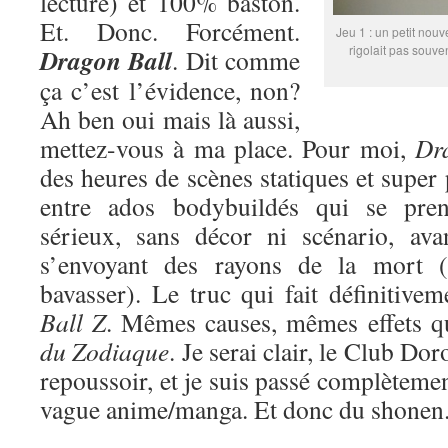
lecture) et 100% baston.
Et. Donc. Forcément.
Jeu 1 : un petit nouv
rigolait pas souve
Dragon Ball
. Dit comme
ça c’est l’évidence, non?
Ah ben oui mais là aussi,
mettez-vous à ma place. Pour moi,
Dr
des heures de scènes statiques et super
entre ados bodybuildés qui se pren
sérieux, sans décor ni scénario, ava
s’envoyant des rayons de la mort (
bavasser). Le truc qui fait définitive
Ball Z
. Mêmes causes, mêmes effets 
du Zodiaque
. Je serai clair, le Club Do
repoussoir, et je suis passé complètemen
vague anime/manga. Et donc du shonen. 