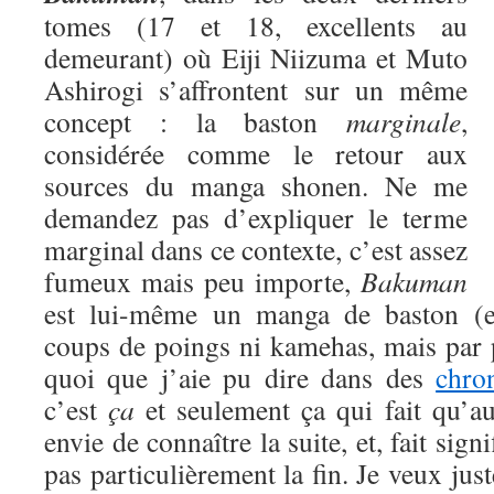
tomes (17 et 18, excellents au
demeurant) où Eiji Niizuma et Muto
Ashirogi s’affrontent sur un même
concept : la baston
marginale
,
considérée comme le retour aux
sources du manga shonen. Ne me
demandez pas d’expliquer le terme
marginal dans ce contexte, c’est assez
fumeux mais peu importe,
Bakuman
est lui-même un manga de baston (eu
coups de poings ni kamehas, mais par 
quoi que j’aie pu dire dans des
chro
c’est
ça
et seulement ça qui fait qu’a
envie de connaître la suite, et, fait signi
pas particulièrement la fin. Je veux jus