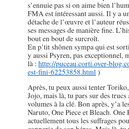
s’ennuie pas si on aime bien l’hu
FMA est intéressant aussi. Il y a u
détache de l’œuvre et l’auteur réus
ses messages de manière fine. L’his
bout en bout de surcroît.
En p’tit shônen sympa qui est sorti
y aussi Psyren, pas exceptionnel, 
là :
http://puceau.corti.over-blog.
est-fini-62253858.html
)
Après, tu peux aussi tenter Toriko
Jojo, mais là, tu pars sur des trucs
volumes à la clé. Bon après, y’a le
Naruto, One Piece et Bleach. One 
actuellement tous les suffrages pou
connerie de son héros. Mais là, tu