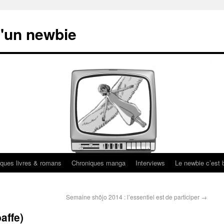
'un newbie
ques livres & romans
Chroniques manga
Interviews
Le newbie c’est b
Semaine shôjo 2014 : l’essentiel est de participer
→
affe)