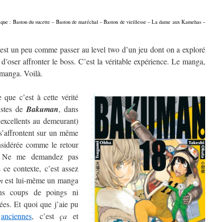
onique : Baston du sucette – Baston de maréchal – Baston de vieillesse – La dame aux Kamehas –
est un peu comme passer au level two d’un jeu dont on a exploré
 d’oser affronter le boss. C’est la véritable expérience. Le manga,
e manga. Voilà.
que c’est à cette vérité
istes de
Bakuman
, dans
 excellents au demeurant)
s’affrontent sur un même
nsidérée comme le retour
. Ne me demandez pas
 ce contexte, c’est assez
n
est lui-même un manga
ans coups de poings ni
es. Et quoi que j’aie pu
anciennes
, c’est
ça
et