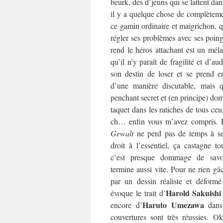
beurk, des d’jeuns qui se lattent dan
il y a quelque chose de complèteme
ce gamin ordinaire et maigrichon, qu
régler ses problèmes avec ses poin
rend le héros attachant est un méla
qu’il n’y paraît de fragilité et d’au
son destin de loser et se prend e
d’une manière discutable, mais qu
penchant secret et (en principe) dom
taquet dans les ratiches de tous ceu
ch… enfin vous m’avez compris. E
Gewalt
ne perd pas de temps à se j
droit à l’essentiel, ça castagne to
c’est presque dommage de sav
termine aussi vite. Pour ne rien gâc
par un dessin réaliste et déformé
Harold Sakuishi
évoque le trait d’
Haruto Umezawa
encore d’
dan
couvertures sont très réussies. O