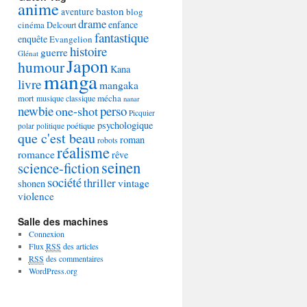
anime
baston
aventure
blog
drame
enfance
cinéma
Delcourt
fantastique
enquête
Evangelion
histoire
guerre
Glénat
Japon
humour
Kana
manga
livre
mangaka
mécha
mort
musique classique
nanar
newbie
perso
one-shot
Picquier
psychologique
poétique
polar
politique
que c'est beau
roman
robots
réalisme
romance
rêve
seinen
science-fiction
société
thriller
vintage
shonen
violence
Salle des machines
Connexion
Flux
RSS
des articles
RSS
des commentaires
WordPress.org