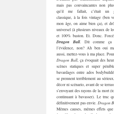
mais pas convaincantes non plu
qu’il me fallait, c’était un 
classique, à la fois vintage (ben v
mon âge, on aime bien ça), et drô
universel (à plusieurs niveaux de le
et 100% baston. Et. Donc. Forcé
Dragon Ball
. Dit comme ça 
l’évidence, non? Ah ben oui ma
aussi, mettez-vous à ma place. Pou
Dragon Ball
, ça évoquait des heu
scènes statiques et super pénibl
bavardages entre ados bodybuildé
se prennent terriblement au sérieux
décor ni scénario, avant de se terras
s’envoyant des rayons de la mort (t
continuant à bavasser). Le truc qu
définitivement pas envie.
Dragon B
Mêmes causes, mêmes effets que