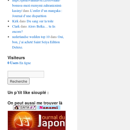
https://piskovaninavse.cz/srovnani-
bonusu-mezi-ruznymi-zahranicnimi-
kasiny/
dans
L’enfer d’un mangaka :
Journal d’une disparition
Kirk
dans
Du sang sur la toile
Clark
dans
Alors Belka… tu lis
encore?
nederlandse wedden top 10
dans
Oui,
bon, j’ai acheté Saint Seiya Edition
Deluxe.
Visiteurs
0 Users
En ligne
Un p’tit like siouplé :
On peut aussi me trouver là