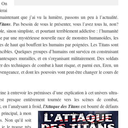
? On
erai
aintenant que j’ai vu la lumière, passons un peu à l’actualité.
Titans
. Pas besoin de vous le présenter, vous l’avez tous lu, non?
e, sinon simpliste, et pourtant terriblement addictive : l’humanité
ée par une mystérieuse nouvelle race de monstres humanoïdes, les
res de haut qui bouffent les humains par poignées. Les Titans sont
ncibles. Quelques groupes d’humains ont survécu en construisant
antesques murailles, et en s’organisant militairement. Des soldats
per des techniques de combat à haut risque, et parmi eux, Eren, un
vengeance, et dont les pouvoirs vont peut-être changer le cours de
e à entrevoir les prémisses d’une explication à cet univers ultra-
 est presque entièrement tournée vers les scènes de combat,
, en l’analysant à froid,
l’Attaque des Titans
est bourré de défauts
 principal, à mon
s. Non qu’il soit
je le trouve très