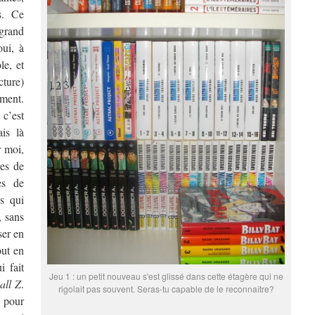
s. Ce
grand
oui, à
le, et
cture)
ment.
c’est
is là
r moi,
res de
es de
s qui
, sans
ser en
out en
i fait
Jeu 1 : un petit nouveau s'est glissé dans cette étagère qui ne
all Z
.
rigolait pas souvent. Seras-tu capable de le reconnaître?
 pour