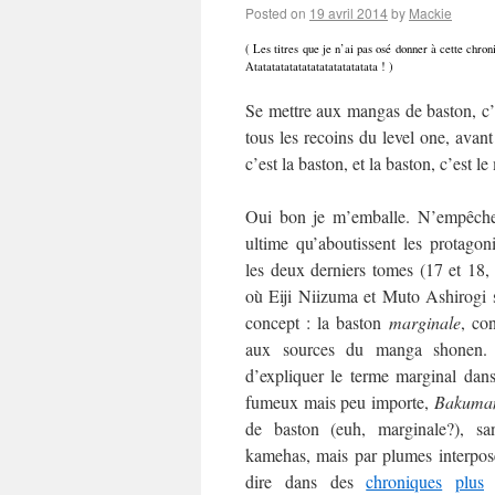
Posted on
19 avril 2014
by
Mackie
( Les titres que je n’ai pas osé donner à cette chr
Atatatatatatatatatatatatatata ! )
Se mettre aux mangas de baston, c’
tous les recoins du level one, avant
c’est la baston, et la baston, c’est l
Oui bon je m’emballe. N’empêche 
ultime qu’aboutissent les protagon
les deux derniers tomes (17 et 18,
où Eiji Niizuma et Muto Ashirogi 
concept : la baston
marginale
, co
aux sources du manga shonen
d’expliquer le terme marginal dans
fumeux mais peu importe,
Bakuma
de baston (euh, marginale?), s
kamehas, mais par plumes interposé
dire dans des
chroniques
plus