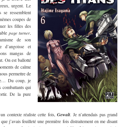
vreux, urgent. Le
s se ressemblent
mêmes coupes de
uer les filles des
table
page turner
,
namisme de son
e d’angoisse et
 bons mangas de
t. On est ballotté
moments de calme
nous permettre de
que… Du coup, je
es combattants qui
ortir. De la pure
n contexte réaliste cette fois,
Gewalt
. Je n’attendais pas grand
 que j’avais feuilleté une première fois distraitement en me disant