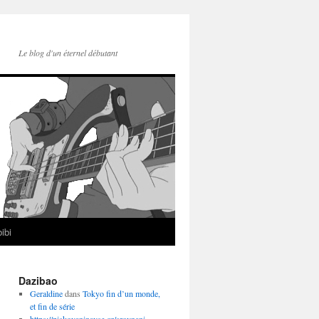
Le blog d'un éternel débutant
ibi
Dazibao
Geraldine
dans
Tokyo fin d’un monde,
et fin de série