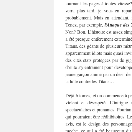
tournant les pages à toutes vitesse
verra plus tard, je vous en reparl
probablement. Mais en attendant, m
Tenez, par exemple,
l’Attaque des 
Non? Bon. L’histoire est assez simpl
a été presque entièrement extermin
Titans, des géants de plusieurs mèt
apparemment idiots mais quasi invi
des cités-états protégées par de gig
d’élite s’y entraînent pour dévelop
jeune garçon animé par un désir de 
la lutte contre les Titans…
Déjà 6 tomes, et on commence à pein
violent et désespéré. L’intrigue
spectaculaires et prenantes. Pourtant
qui pourraient être rédhibitoires.
Le
avis, est le design des personnage
moche, ce qui a été beaucoup dit, 