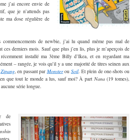
ome j’ai encore envie de
atif, que je n’attends pas
uste ma dose régulière de
s commencements de newbie, j’ai lu quand même pas mal de
 ces derniers mois. Sauf que plus j’en lis, plus je m’aperçois de
 récemment installé ma 3ème Billy d’Ikea, et en regardant ma
ment – rangée, je vois qu’il y a une majorité de titres seinen aux
à
Zipang
, en passant par
Monster
ou
Soil
. Et plein de one-shots ou
onen que tout le monde a lus, sauf moi? À part
Nana
(19 tomes),
 aucune série longue.
er de
atives
nshin
antes,