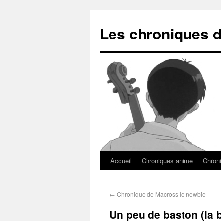
Les chroniques d
Accueil
Chroniques anime
Chroni
←
Chronique de Macross le newbie
Un peu de baston (la b