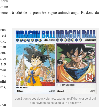
 serai
moi un
plètement à côté de la première vague anime/manga. Et donc du
 veux
, est
rôle,
u’au
ent.
parce
,
DB
osso
ris,
ffit
res,
Jeu 2 : entre ces deux volumes, sauras-tu différencier celui qui
a l'air sympa de celui qui a l'air sinistre?
e en