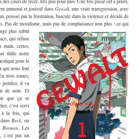
s des cours de récré, très peu pour moi. Une fois passé cet a priori,
nt immoral et jouissif dans
Gewalt
, une vraie transgression, avec
i, poussé par la frustration, bascule dans la violence et décide de
gs. Pas de moralisme, mais pas de complaisance non plus :
ce qui
nge plus subtil
dace, qui refuse
n main, certes,
i titille notre
estiqué pour le
x qui nous font
n trois tomes,
ustifier, il va
ut de suite. Et
oir que ça se
her, c’est servi
 à la fois, qui
dans
Beck
, ou
s
Bremen
. Les
k, c’est pas un