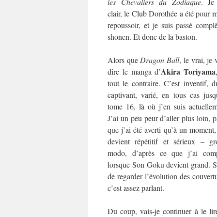
les
Chevaliers du Zodiaque
. Je
clair, le Club Dorothée a été pour 
repoussoir, et je suis passé com
shonen. Et donc de la baston.
Alors que
Dragon Ball
, le vrai, je
Akira Toriyama
dire le manga d’
tout le contraire. C’est inventif, d
captivant, varié, en tous cas jusq
tome 16, là où j’en suis actuellem
J’ai un peu peur d’aller plus loin, 
que j’ai été averti qu’à un moment
devient répétitif et sérieux – gr
modo, d’après ce que j’ai comp
lorsque Son Goku devient grand. Su
de regarder l’évolution des couvertu
c’est assez parlant.
Du coup, vais-je continuer à le lir