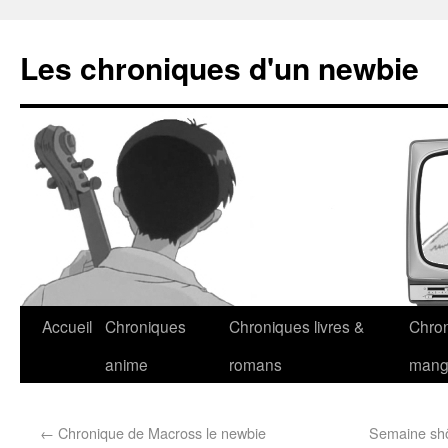
Les chroniques d'un newbie
Accueil
Chroniques
Chroniques livres &
Chro
anime
romans
man
←
Chronique de Macross le newbie
Semaine shôj