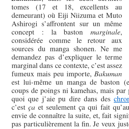
tomes (17 et 18, excellents au
demeurant) où Eiji Niizuma et Muto
Ashirogi s’affrontent sur un même
concept : la baston
marginale
,
considérée comme le retour aux
sources du manga shonen. Ne me
demandez pas d’expliquer le terme
marginal dans ce contexte, c’est assez
fumeux mais peu importe,
Bakuman
est lui-même un manga de baston (eu
coups de poings ni kamehas, mais par 
quoi que j’aie pu dire dans des
chro
c’est
ça
et seulement ça qui fait qu’a
envie de connaître la suite, et, fait signi
pas particulièrement la fin. Je veux jus