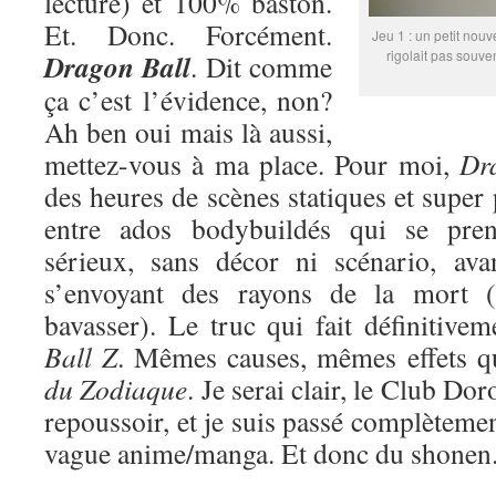
lecture) et 100% baston.
Et. Donc. Forcément.
Jeu 1 : un petit nouv
rigolait pas souve
Dragon Ball
. Dit comme
ça c’est l’évidence, non?
Ah ben oui mais là aussi,
mettez-vous à ma place. Pour moi,
Dr
des heures de scènes statiques et super
entre ados bodybuildés qui se pren
sérieux, sans décor ni scénario, ava
s’envoyant des rayons de la mort (
bavasser). Le truc qui fait définitive
Ball Z
. Mêmes causes, mêmes effets 
du Zodiaque
. Je serai clair, le Club Do
repoussoir, et je suis passé complètemen
vague anime/manga. Et donc du shonen. 