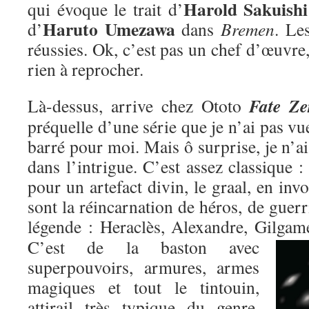
Harold Sakuishi
qui évoque le trait d’
Haruto Umezawa
d’
dans
Bremen
. Le
réussies. Ok, c’est pas un chef d’œuvre,
rien à reprocher.
Fate Ze
Là-dessus, arrive chez Ototo
préquelle d’une série que je n’ai pas vu
barré pour moi. Mais ô surprise, je n’ai
dans l’intrigue. C’est assez classique : 
pour un artefact divin, le graal, en inv
sont la réincarnation de héros, de guer
légende : Heraclès, Alexandre, Gilgame
C’est de la baston avec
superpouvoirs, armures, armes
magiques et tout le tintouin,
attirail très typique du genre,