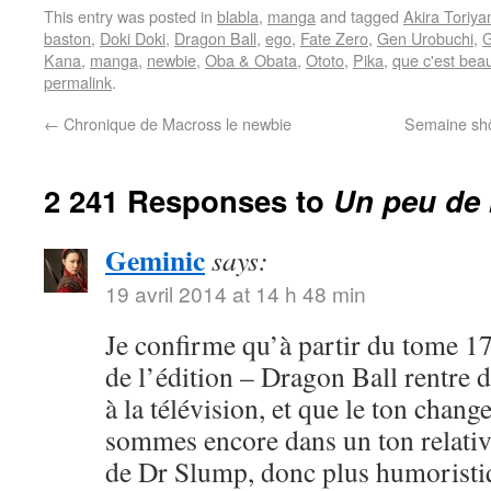
This entry was posted in
blabla
,
manga
and tagged
Akira Toriy
baston
,
Doki Doki
,
Dragon Ball
,
ego
,
Fate Zero
,
Gen Urobuchi
,
G
Kana
,
manga
,
newbie
,
Oba & Obata
,
Ototo
,
Pika
,
que c'est bea
permalink
.
←
Chronique de Macross le newbie
Semaine shôj
2 241 Responses to
Un peu de 
Geminic
says:
19 avril 2014 at 14 h 48 min
Je confirme qu’à partir du tome 17
de l’édition – Dragon Ball rentre 
à la télévision, et que le ton chang
sommes encore dans un ton relativ
de Dr Slump, donc plus humoristi