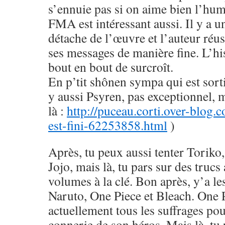
s’ennuie pas si on aime bien l’hu
FMA est intéressant aussi. Il y a u
détache de l’œuvre et l’auteur réus
ses messages de manière fine. L’his
bout en bout de surcroît.
En p’tit shônen sympa qui est sorti
y aussi Psyren, pas exceptionnel, 
là :
http://puceau.corti.over-blog.
est-fini-62253858.html
)
Après, tu peux aussi tenter Toriko
Jojo, mais là, tu pars sur des trucs
volumes à la clé. Bon après, y’a le
Naruto, One Piece et Bleach. One 
actuellement tous les suffrages pou
connerie de son héros. Mais là, tu