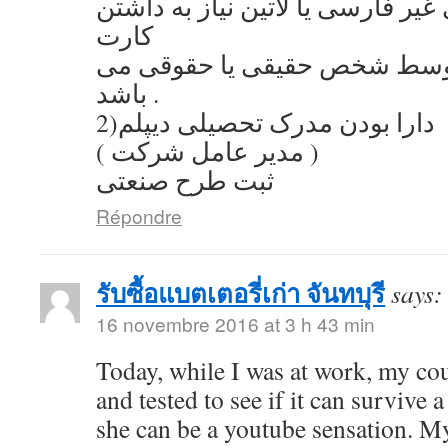
یر فارسی یا لاتین نیاز به داشتن
کارت
توسط شخص حقیقی یا حقوقی می
باشد .
2)دارا بودن مدرک تحصیلی دیپلم
( مدیر عامل شرکت )
ثبت طرح صنعتی
Répondre
รับซื้อแบตเตอรี่เก่า จันทบุรี
says:
16 novembre 2016 at 3 h 43 min
Today, while I was at work, my co
and tested to see if it can survive a
she can be a youtube sensation. My