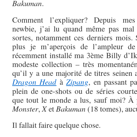
Bakuman
.
Comment l’expliquer? Depuis me
newbie, j’ai lu quand même pas mal 
sortes, notamment ces derniers mois. S
plus je m’aperçois de l’ampleur de
récemment installé ma 3ème Billy d’Ik
modeste collection – très momentaném
qu’il y a une majorité de titres seinen
Dragon Head
à
Zipang
, en passant p
plein de one-shots ou de séries court
que tout le monde a lus, sauf moi? À
Monster
,
X
et
Bakuman
(18 tomes), auc
Il fallait faire quelque chose.