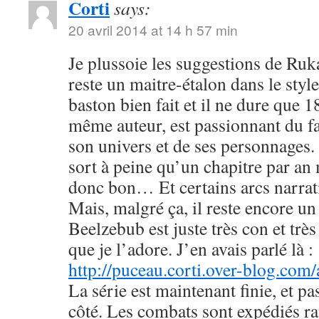
Corti
says:
20 avril 2014 at 14 h 57 min
Je plussoie les suggestions de R
reste un maitre-étalon dans le styl
baston bien fait et il ne dure que
même auteur, est passionnant du fa
son univers et de ses personnages. 
sort à peine qu’un chapitre par an 
donc bon… Et certains arcs narrati
Mais, malgré ça, il reste encore u
Beelzebub est juste très con et très
que je l’adore. J’en avais parlé là :
http://puceau.corti.over-blog.com
La série est maintenant finie, et p
côté. Les combats sont expédiés r