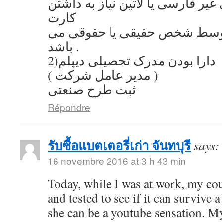
یر فارسی یا لاتین نیاز به داشتن
کارت
توسط شخص حقیقی یا حقوقی می
باشد .
2)دارا بودن مدرک تحصیلی دیپلم
( مدیر عامل شرکت )
ثبت طرح صنعتی
Répondre
รับซื้อแบตเตอรี่เก่า จันทบุรี
says:
16 novembre 2016 at 3 h 43 min
Today, while I was at work, my co
and tested to see if it can survive a
she can be a youtube sensation. My