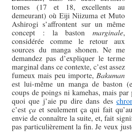
tomes (17 et 18, excellents au
demeurant) où Eiji Niizuma et Muto
Ashirogi s’affrontent sur un même
concept : la baston
marginale
,
considérée comme le retour aux
sources du manga shonen. Ne me
demandez pas d’expliquer le terme
marginal dans ce contexte, c’est assez
fumeux mais peu importe,
Bakuman
est lui-même un manga de baston (eu
coups de poings ni kamehas, mais par 
quoi que j’aie pu dire dans des
chro
c’est
ça
et seulement ça qui fait qu’a
envie de connaître la suite, et, fait signi
pas particulièrement la fin. Je veux jus