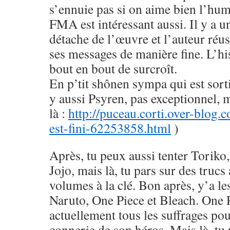
s’ennuie pas si on aime bien l’hu
FMA est intéressant aussi. Il y a u
détache de l’œuvre et l’auteur réus
ses messages de manière fine. L’his
bout en bout de surcroît.
En p’tit shônen sympa qui est sorti
y aussi Psyren, pas exceptionnel, 
là :
http://puceau.corti.over-blog.
est-fini-62253858.html
)
Après, tu peux aussi tenter Toriko
Jojo, mais là, tu pars sur des trucs
volumes à la clé. Bon après, y’a le
Naruto, One Piece et Bleach. One 
actuellement tous les suffrages pou
connerie de son héros. Mais là, tu