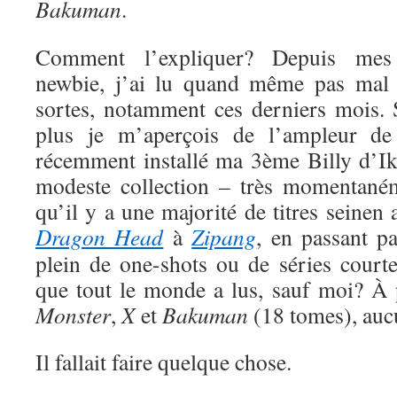
Bakuman
.
Comment l’expliquer? Depuis me
newbie, j’ai lu quand même pas mal 
sortes, notamment ces derniers mois. S
plus je m’aperçois de l’ampleur de
récemment installé ma 3ème Billy d’Ik
modeste collection – très momentaném
qu’il y a une majorité de titres seinen
Dragon Head
à
Zipang
, en passant p
plein de one-shots ou de séries court
que tout le monde a lus, sauf moi? À
Monster
,
X
et
Bakuman
(18 tomes), auc
Il fallait faire quelque chose.