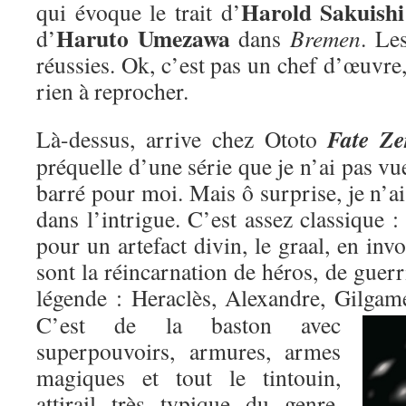
Harold Sakuishi
qui évoque le trait d’
Haruto Umezawa
d’
dans
Bremen
. Le
réussies. Ok, c’est pas un chef d’œuvre,
rien à reprocher.
Fate Ze
Là-dessus, arrive chez Ototo
préquelle d’une série que je n’ai pas vu
barré pour moi. Mais ô surprise, je n’ai
dans l’intrigue. C’est assez classique : 
pour un artefact divin, le graal, en inv
sont la réincarnation de héros, de guer
légende : Heraclès, Alexandre, Gilgame
C’est de la baston avec
superpouvoirs, armures, armes
magiques et tout le tintouin,
attirail très typique du genre,