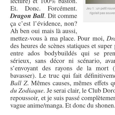
lecture) et 100% baston.
Et. Donc. Forcément.
Jeu 1 : un petit nouv
rigolait pas souve
Dragon Ball
. Dit comme
ça c’est l’évidence, non?
Ah ben oui mais là aussi,
mettez-vous à ma place. Pour moi,
Dr
des heures de scènes statiques et super
entre ados bodybuildés qui se pren
sérieux, sans décor ni scénario, ava
s’envoyant des rayons de la mort (
bavasser). Le truc qui fait définitive
Ball Z
. Mêmes causes, mêmes effets 
du Zodiaque
. Je serai clair, le Club Do
repoussoir, et je suis passé complètemen
vague anime/manga. Et donc du shonen. 