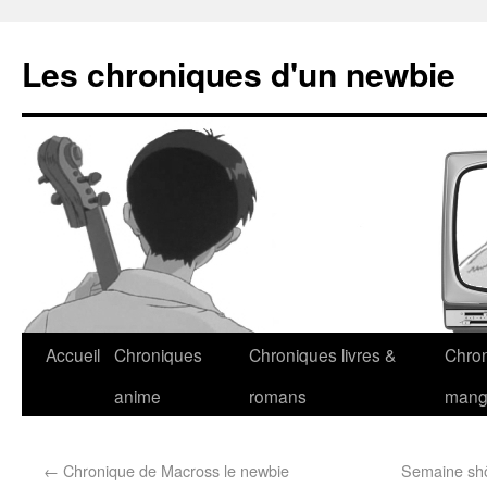
Les chroniques d'un newbie
Accueil
Chroniques
Chroniques livres &
Chro
anime
romans
man
←
Chronique de Macross le newbie
Semaine shôj