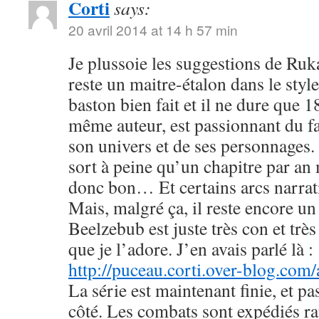
Corti
says:
20 avril 2014 at 14 h 57 min
Je plussoie les suggestions de R
reste un maitre-étalon dans le styl
baston bien fait et il ne dure que
même auteur, est passionnant du fa
son univers et de ses personnages. 
sort à peine qu’un chapitre par an 
donc bon… Et certains arcs narrati
Mais, malgré ça, il reste encore u
Beelzebub est juste très con et très
que je l’adore. J’en avais parlé là :
http://puceau.corti.over-blog.com
La série est maintenant finie, et p
côté. Les combats sont expédiés r