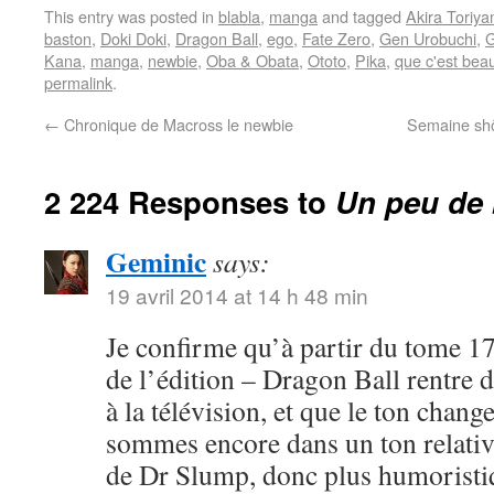
This entry was posted in
blabla
,
manga
and tagged
Akira Toriy
baston
,
Doki Doki
,
Dragon Ball
,
ego
,
Fate Zero
,
Gen Urobuchi
,
G
Kana
,
manga
,
newbie
,
Oba & Obata
,
Ototo
,
Pika
,
que c'est bea
permalink
.
←
Chronique de Macross le newbie
Semaine shôj
2 224 Responses to
Un peu de 
Geminic
says:
19 avril 2014 at 14 h 48 min
Je confirme qu’à partir du tome 17
de l’édition – Dragon Ball rentre 
à la télévision, et que le ton chang
sommes encore dans un ton relativ
de Dr Slump, donc plus humoristi