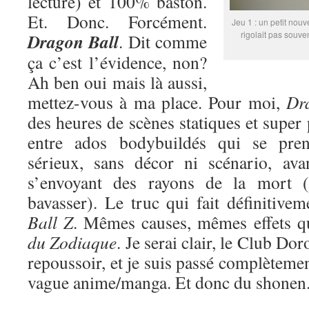
lecture) et 100% baston.
Et. Donc. Forcément.
Jeu 1 : un petit nouv
rigolait pas souve
Dragon Ball
. Dit comme
ça c’est l’évidence, non?
Ah ben oui mais là aussi,
mettez-vous à ma place. Pour moi,
Dr
des heures de scènes statiques et super
entre ados bodybuildés qui se pren
sérieux, sans décor ni scénario, ava
s’envoyant des rayons de la mort (
bavasser). Le truc qui fait définitive
Ball Z
. Mêmes causes, mêmes effets 
du Zodiaque
. Je serai clair, le Club Do
repoussoir, et je suis passé complètemen
vague anime/manga. Et donc du shonen. 