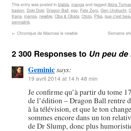
This entry was posted in
blabla
,
manga
and tagged
Akira Toriy
baston
,
Doki Doki
,
Dragon Ball
,
ego
,
Fate Zero
,
Gen Urobuchi
,
G
Kana
,
manga
,
newbie
,
Oba & Obata
,
Ototo
,
Pika
,
que c'est bea
permalink
.
←
Chronique de Macross le newbie
Semaine shôj
2 300 Responses to
Un peu de 
Geminic
says:
19 avril 2014 at 14 h 48 min
Je confirme qu’à partir du tome 17
de l’édition – Dragon Ball rentre 
à la télévision, et que le ton chang
sommes encore dans un ton relativ
de Dr Slump, donc plus humoristi