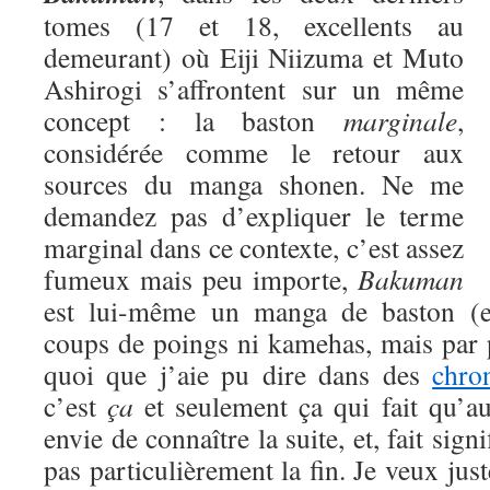
tomes (17 et 18, excellents au
demeurant) où Eiji Niizuma et Muto
Ashirogi s’affrontent sur un même
concept : la baston
marginale
,
considérée comme le retour aux
sources du manga shonen. Ne me
demandez pas d’expliquer le terme
marginal dans ce contexte, c’est assez
fumeux mais peu importe,
Bakuman
est lui-même un manga de baston (eu
coups de poings ni kamehas, mais par 
quoi que j’aie pu dire dans des
chro
c’est
ça
et seulement ça qui fait qu’a
envie de connaître la suite, et, fait signi
pas particulièrement la fin. Je veux jus