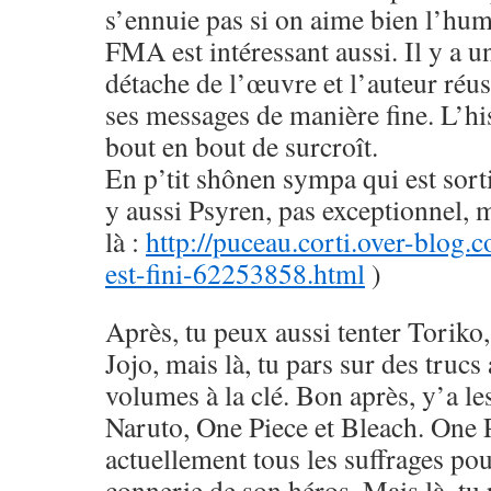
s’ennuie pas si on aime bien l’hu
FMA est intéressant aussi. Il y a u
détache de l’œuvre et l’auteur réus
ses messages de manière fine. L’his
bout en bout de surcroît.
En p’tit shônen sympa qui est sorti
y aussi Psyren, pas exceptionnel, 
là :
http://puceau.corti.over-blog.
est-fini-62253858.html
)
Après, tu peux aussi tenter Toriko
Jojo, mais là, tu pars sur des trucs
volumes à la clé. Bon après, y’a le
Naruto, One Piece et Bleach. One 
actuellement tous les suffrages pou
connerie de son héros. Mais là, tu