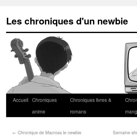
Les chroniques d'un newbie
Accueil
Chroniques
Chroniques livres &
Chro
anime
romans
man
←
Chronique de Macross le newbie
Semaine shôj