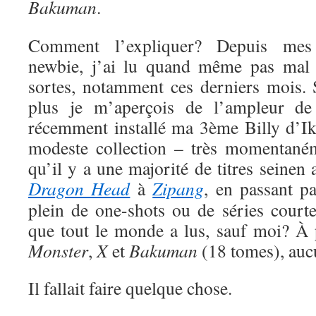
Bakuman
.
Comment l’expliquer? Depuis me
newbie, j’ai lu quand même pas mal 
sortes, notamment ces derniers mois. S
plus je m’aperçois de l’ampleur de
récemment installé ma 3ème Billy d’Ik
modeste collection – très momentaném
qu’il y a une majorité de titres seinen
Dragon Head
à
Zipang
, en passant p
plein de one-shots ou de séries court
que tout le monde a lus, sauf moi? À
Monster
,
X
et
Bakuman
(18 tomes), auc
Il fallait faire quelque chose.