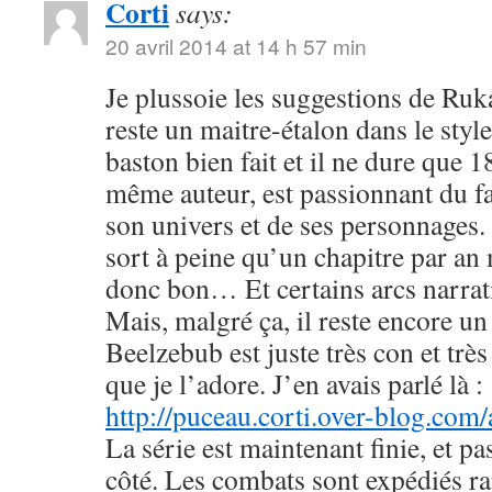
Corti
says:
20 avril 2014 at 14 h 57 min
Je plussoie les suggestions de R
reste un maitre-étalon dans le styl
baston bien fait et il ne dure que
même auteur, est passionnant du fa
son univers et de ses personnages. 
sort à peine qu’un chapitre par an 
donc bon… Et certains arcs narrati
Mais, malgré ça, il reste encore u
Beelzebub est juste très con et très
que je l’adore. J’en avais parlé là :
http://puceau.corti.over-blog.com
La série est maintenant finie, et p
côté. Les combats sont expédiés r