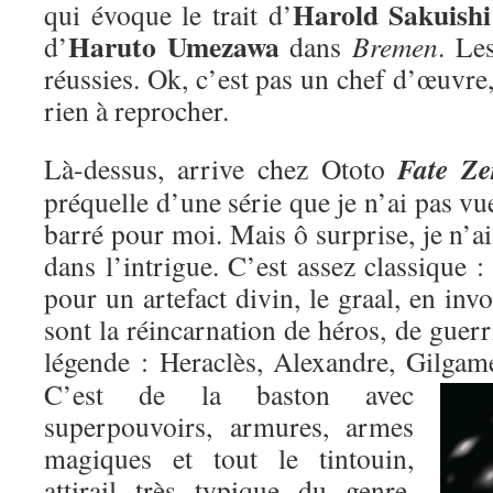
Harold Sakuishi
qui évoque le trait d’
Haruto Umezawa
d’
dans
Bremen
. Le
réussies. Ok, c’est pas un chef d’œuvre,
rien à reprocher.
Fate Ze
Là-dessus, arrive chez Ototo
préquelle d’une série que je n’ai pas vu
barré pour moi. Mais ô surprise, je n’ai
dans l’intrigue. C’est assez classique : 
pour un artefact divin, le graal, en inv
sont la réincarnation de héros, de guer
légende : Heraclès, Alexandre, Gilgame
C’est de la baston avec
superpouvoirs, armures, armes
magiques et tout le tintouin,
attirail très typique du genre,