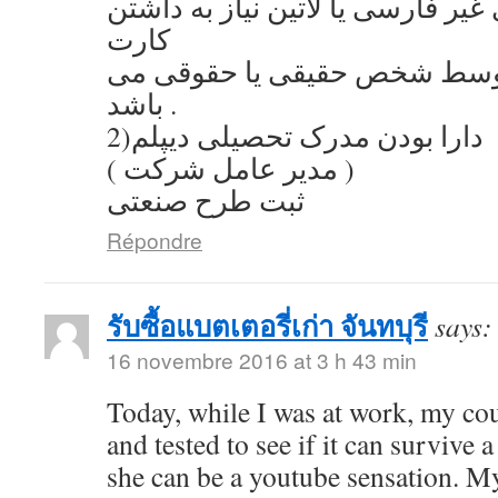
یر فارسی یا لاتین نیاز به داشتن
کارت
توسط شخص حقیقی یا حقوقی می
باشد .
2)دارا بودن مدرک تحصیلی دیپلم
( مدیر عامل شرکت )
ثبت طرح صنعتی
Répondre
รับซื้อแบตเตอรี่เก่า จันทบุรี
says:
16 novembre 2016 at 3 h 43 min
Today, while I was at work, my co
and tested to see if it can survive a
she can be a youtube sensation. My