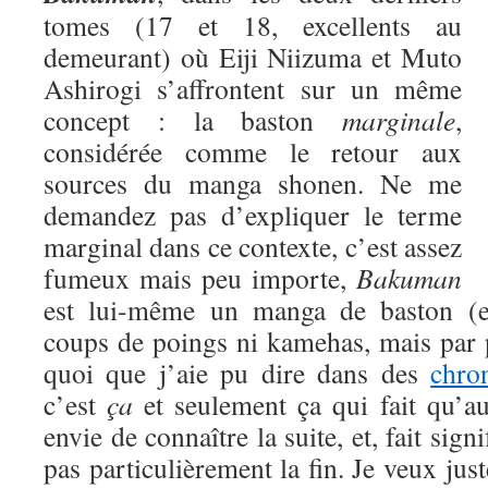
tomes (17 et 18, excellents au
demeurant) où Eiji Niizuma et Muto
Ashirogi s’affrontent sur un même
concept : la baston
marginale
,
considérée comme le retour aux
sources du manga shonen. Ne me
demandez pas d’expliquer le terme
marginal dans ce contexte, c’est assez
fumeux mais peu importe,
Bakuman
est lui-même un manga de baston (eu
coups de poings ni kamehas, mais par 
quoi que j’aie pu dire dans des
chro
c’est
ça
et seulement ça qui fait qu’a
envie de connaître la suite, et, fait signi
pas particulièrement la fin. Je veux jus