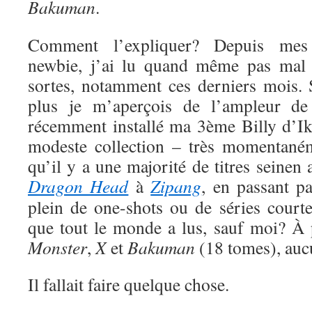
Bakuman
.
Comment l’expliquer? Depuis me
newbie, j’ai lu quand même pas mal 
sortes, notamment ces derniers mois. S
plus je m’aperçois de l’ampleur de
récemment installé ma 3ème Billy d’Ik
modeste collection – très momentaném
qu’il y a une majorité de titres seinen
Dragon Head
à
Zipang
, en passant p
plein de one-shots ou de séries court
que tout le monde a lus, sauf moi? À
Monster
,
X
et
Bakuman
(18 tomes), auc
Il fallait faire quelque chose.