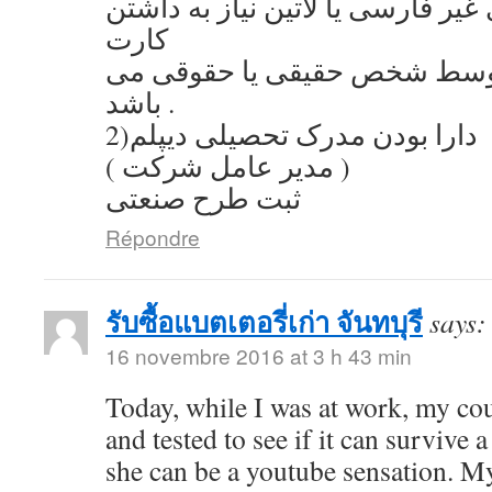
یر فارسی یا لاتین نیاز به داشتن
کارت
توسط شخص حقیقی یا حقوقی می
باشد .
2)دارا بودن مدرک تحصیلی دیپلم
( مدیر عامل شرکت )
ثبت طرح صنعتی
Répondre
รับซื้อแบตเตอรี่เก่า จันทบุรี
says:
16 novembre 2016 at 3 h 43 min
Today, while I was at work, my co
and tested to see if it can survive a
she can be a youtube sensation. My