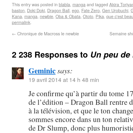
This entry was posted in
blabla
,
manga
and tagged
Akira Toriy
baston
,
Doki Doki
,
Dragon Ball
,
ego
,
Fate Zero
,
Gen Urobuchi
,
G
Kana
,
manga
,
newbie
,
Oba & Obata
,
Ototo
,
Pika
,
que c'est bea
permalink
.
←
Chronique de Macross le newbie
Semaine shôj
2 238 Responses to
Un peu de 
Geminic
says:
19 avril 2014 at 14 h 48 min
Je confirme qu’à partir du tome 17
de l’édition – Dragon Ball rentre 
à la télévision, et que le ton chang
sommes encore dans un ton relativ
de Dr Slump, donc plus humoristi