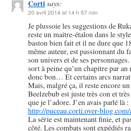
Corti
says:
20 avril 2014 at 14 h 57 min
Je plussoie les suggestions de R
reste un maitre-étalon dans le styl
baston bien fait et il ne dure que
même auteur, est passionnant du fa
son univers et de ses personnages. 
sort à peine qu’un chapitre par an 
donc bon… Et certains arcs narrati
Mais, malgré ça, il reste encore u
Beelzebub est juste très con et très
que je l’adore. J’en avais parlé là :
http://puceau.corti.over-blog.com
La série est maintenant finie, et p
côté. Les combats sont expédiés r