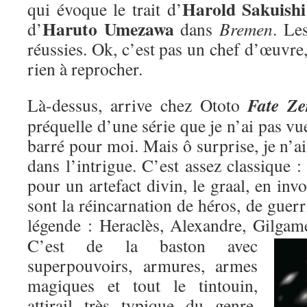
Harold Sakuishi
qui évoque le trait d’
Haruto Umezawa
d’
dans
Bremen
. Le
réussies. Ok, c’est pas un chef d’œuvre,
rien à reprocher.
Fate Ze
Là-dessus, arrive chez Ototo
préquelle d’une série que je n’ai pas vu
barré pour moi. Mais ô surprise, je n’ai
dans l’intrigue. C’est assez classique : 
pour un artefact divin, le graal, en inv
sont la réincarnation de héros, de guer
légende : Heraclès, Alexandre, Gilgame
C’est de la baston avec
superpouvoirs, armures, armes
magiques et tout le tintouin,
attirail très typique du genre,