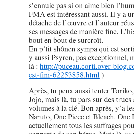
s’ennuie pas si on aime bien l’hu
FMA est intéressant aussi. Il y a u
détache de l’œuvre et l’auteur réus
ses messages de manière fine. L’his
bout en bout de surcroît.
En p’tit shônen sympa qui est sorti
y aussi Psyren, pas exceptionnel, 
là :
http://puceau.corti.over-blog.
est-fini-62253858.html
)
Après, tu peux aussi tenter Toriko
Jojo, mais là, tu pars sur des trucs
volumes à la clé. Bon après, y’a le
Naruto, One Piece et Bleach. One 
actuellement tous les suffrages pou
connerie de son héros. Mais là, tu