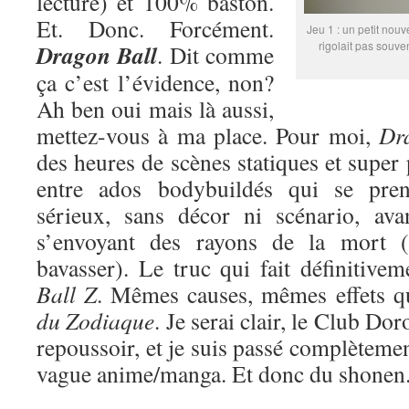
lecture) et 100% baston.
Et. Donc. Forcément.
Jeu 1 : un petit nouv
rigolait pas souve
Dragon Ball
. Dit comme
ça c’est l’évidence, non?
Ah ben oui mais là aussi,
mettez-vous à ma place. Pour moi,
Dr
des heures de scènes statiques et super
entre ados bodybuildés qui se pren
sérieux, sans décor ni scénario, ava
s’envoyant des rayons de la mort (
bavasser). Le truc qui fait définitive
Ball Z
. Mêmes causes, mêmes effets 
du Zodiaque
. Je serai clair, le Club Do
repoussoir, et je suis passé complètemen
vague anime/manga. Et donc du shonen. 