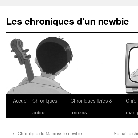
Les chroniques d'un newbie
Accueil
Chroniques
Chroniques livres &
Chro
anime
romans
man
←
Chronique de Macross le newbie
Semaine shôj