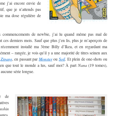
ome j’ai encore envie de
atif, que je n’attends pas
uste ma dose régulière de
s commencements de newbie, j’ai lu quand même pas mal de
 ces derniers mois. Sauf que plus j’en lis, plus je m’aperçois de
 récemment installé ma 3ème Billy d’Ikea, et en regardant ma
ment – rangée, je vois qu’il y a une majorité de titres seinen aux
à
Zipang
, en passant par
Monster
ou
Soil
. Et plein de one-shots ou
onen que tout le monde a lus, sauf moi? À part
Nana
(19 tomes),
 aucune série longue.
er de
atives
nshin
antes,