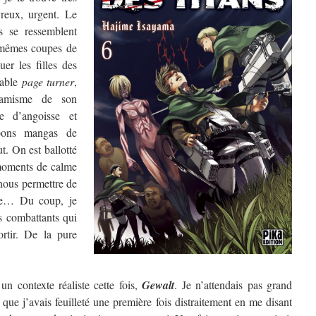
vreux, urgent. Le
s se ressemblent
mêmes coupes de
uer les filles des
table
page turner
,
namisme de son
e d’angoisse et
 bons mangas de
t. On est ballotté
moments de calme
nous permettre de
que… Du coup, je
es combattants qui
ortir. De la pure
n contexte réaliste cette fois,
Gewalt
. Je n’attendais pas grand
 que j’avais feuilleté une première fois distraitement en me disant