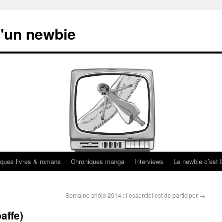
'un newbie
ques livres & romans
Chroniques manga
Interviews
Le newbie c’est b
Semaine shôjo 2014 : l’essentiel est de participer
→
affe)