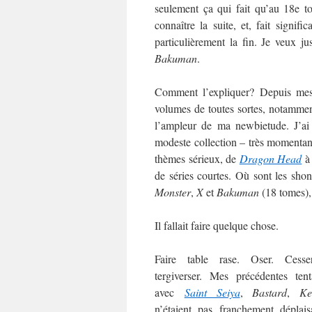
seulement ça qui fait qu’au 18e t
connaître la suite, et, fait signific
particulièrement la fin. Je veux j
Bakuman
.
Comment l’expliquer? Depuis me
volumes de toutes sortes, notamment
l’ampleur de ma newbietude. J’ai
modeste collection – très momentané
thèmes sérieux, de
Dragon Head
de séries courtes. Où sont les sh
Monster
,
X
et
Bakuman
(18 tomes),
Il fallait faire quelque chose.
Faire table rase. Oser. Cess
tergiverser. Mes précédentes tent
avec
Saint Seiya
,
Bastard
,
Ke
n’étaient pas franchement déplais