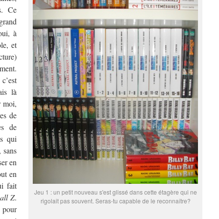
s. Ce
grand
oui, à
le, et
cture)
ment.
c’est
is là
r moi,
res de
es de
s qui
, sans
ser en
out en
i fait
Jeu 1 : un petit nouveau s'est glissé dans cette étagère qui ne
all Z
.
rigolait pas souvent. Seras-tu capable de le reconnaître?
 pour