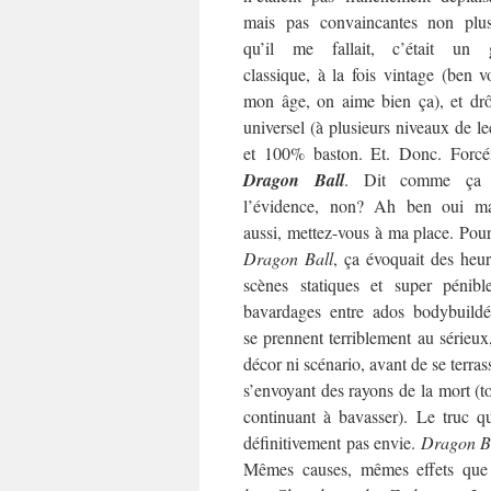
mais pas convaincantes non plu
qu’il me fallait, c’était un 
classique, à la fois vintage (ben v
mon âge, on aime bien ça), et drô
universel (à plusieurs niveaux de le
et 100% baston. Et. Donc. Forcé
Dragon Ball
. Dit comme ça 
l’évidence, non? Ah ben oui ma
aussi, mettez-vous à ma place. Pou
Dragon Ball
, ça évoquait des heu
scènes statiques et super pénibl
bavardages entre ados bodybuildé
se prennent terriblement au sérieux
décor ni scénario, avant de se terras
s’envoyant des rayons de la mort (t
continuant à bavasser). Le truc qu
définitivement pas envie.
Dragon B
Mêmes causes, mêmes effets que