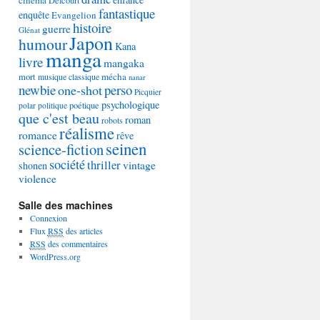
Delcourt
fantastique
enquête
Evangelion
histoire
guerre
Glénat
Japon
humour
Kana
manga
livre
mangaka
mécha
mort
musique classique
nanar
newbie
perso
one-shot
Picquier
psychologique
poétique
polar
politique
que c'est beau
roman
robots
réalisme
romance
rêve
seinen
science-fiction
société
thriller
vintage
shonen
violence
Salle des machines
Connexion
Flux
RSS
des articles
RSS
des commentaires
WordPress.org