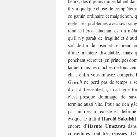
beurk, des d’jeuns qui se lattent dan
il y a quelque chose de complèteme
ce gamin ordinaire et maigrichon, qu
régler ses problèmes avec ses poin
rend le héros attachant est un méla
qu’il n’y paraît de fragilité et d’au
son destin de loser et se prend e
d’une manière discutable, mais qu
penchant secret et (en principe) dom
taquet dans les ratiches de tous ceu
ch… enfin vous m’avez compris. E
Gewalt
ne perd pas de temps à se j
droit à l’essentiel, ça castagne to
c’est presque dommage de sav
termine aussi vite. Pour ne rien gâc
par un dessin réaliste et déformé
Harold Sakuishi
évoque le trait d’
Haruto Umezawa
encore d’
dan
couvertures sont très réussies. O