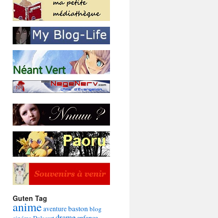
Guten Tag
anime
baston
aventure
blog
drame
enfance
cinéma