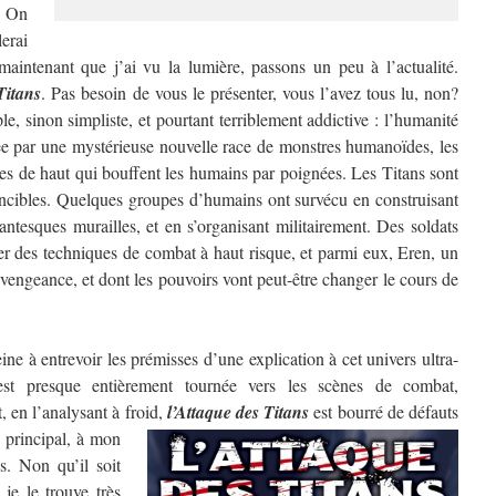
? On
erai
aintenant que j’ai vu la lumière, passons un peu à l’actualité.
Titans
. Pas besoin de vous le présenter, vous l’avez tous lu, non?
e, sinon simpliste, et pourtant terriblement addictive : l’humanité
ée par une mystérieuse nouvelle race de monstres humanoïdes, les
res de haut qui bouffent les humains par poignées. Les Titans sont
ncibles. Quelques groupes d’humains ont survécu en construisant
antesques murailles, et en s’organisant militairement. Des soldats
per des techniques de combat à haut risque, et parmi eux, Eren, un
vengeance, et dont les pouvoirs vont peut-être changer le cours de
e à entrevoir les prémisses d’une explication à cet univers ultra-
 est presque entièrement tournée vers les scènes de combat,
, en l’analysant à froid,
l’Attaque des Titans
est bourré de défauts
 principal, à mon
s. Non qu’il soit
je le trouve très