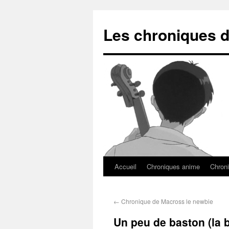
Les chroniques d
Accueil
Chroniques anime
Chroni
←
Chronique de Macross le newbie
Un peu de baston (la b