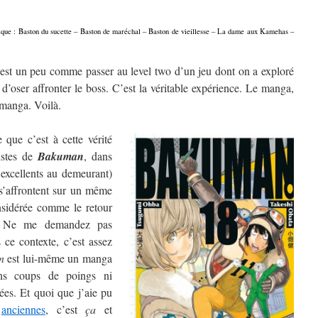
onique : Baston du sucette – Baston de maréchal – Baston de vieillesse – La dame aux Kamehas –
est un peu comme passer au level two d’un jeu dont on a exploré
 d’oser affronter le boss. C’est la véritable expérience. Le manga,
e manga. Voilà.
que c’est à cette vérité
istes de
Bakuman
, dans
 excellents au demeurant)
s’affrontent sur un même
nsidérée comme le retour
. Ne me demandez pas
 ce contexte, c’est assez
n
est lui-même un manga
ans coups de poings ni
es. Et quoi que j’aie pu
anciennes
, c’est
ça
et