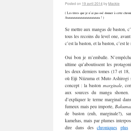
Posted on
19 avril 2014
by
Mackie
( Les titres que je n’ai pas osé donner à cette chr
Atatatatatatatatatatatatatata ! )
Se mettre aux mangas de baston, c’
tous les recoins du level one, avant
c’est la baston, et la baston, c’est l
Oui bon je m’emballe. N’empêche 
ultime qu’aboutissent les protagon
les deux derniers tomes (17 et 18,
où Eiji Niizuma et Muto Ashirogi 
concept : la baston
marginale
, co
aux sources du manga shonen
d’expliquer le terme marginal dans
fumeux mais peu importe,
Bakuma
de baston (euh, marginale?), s
kamehas, mais par plumes interposé
dire dans des
chroniques
plus