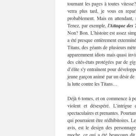
tournant les pages à toutes vitesse
verra plus tard, je vous en reparl
probablement. Mais en attendant, m
Tenez, par exemple,
l’Attaque des 
Non? Bon. L’histoire est assez simpl
a été presque entièrement extermin
Titans, des géants de plusieurs mèt
apparemment idiots mais quasi invi
des cités-états protégées par de gig
d’élite s’y entraînent pour dévelop
jeune garçon animé par un désir de 
la lutte contre les Titans…
Déjà 6 tomes, et on commence à pein
violent et désespéré. L’intrigue
spectaculaires et prenantes. Pourtant
qui pourraient être rédhibitoires.
Le
avis, est le design des personnage
moche, ce qui a été beaucoup dit, 