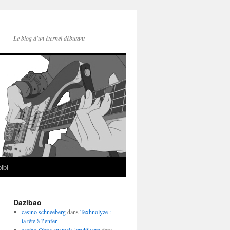
Le blog d'un éternel débutant
ibi
Dazibao
casino schneeberg
dans
Texhnolyze :
la tête à l’enfer