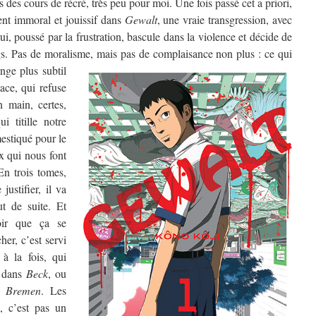
s des cours de récré, très peu pour moi. Une fois passé cet a priori,
nt immoral et jouissif dans
Gewalt
, une vraie transgression, avec
i, poussé par la frustration, bascule dans la violence et décide de
gs. Pas de moralisme, mais pas de complaisance non plus :
ce qui
nge plus subtil
dace, qui refuse
n main, certes,
i titille notre
estiqué pour le
x qui nous font
n trois tomes,
ustifier, il va
ut de suite. Et
oir que ça se
her, c’est servi
 à la fois, qui
dans
Beck
, ou
s
Bremen
. Les
k, c’est pas un