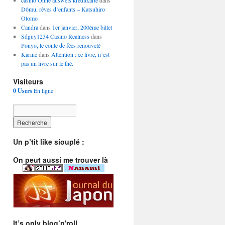
casino Ohne ausweis kreditkarte
dans
Dômu, rêves d’enfants – Katsuhiro
Otomo
Candra
dans
1er janvier, 200ème billet
Sdguy1234 Casino Realness
dans
Ponyo, le conte de fées renouvelé
Karine
dans
Attention : ce livre, n’est
pas un livre sur le thé.
Visiteurs
0 Users
En ligne
Un p’tit like siouplé :
On peut aussi me trouver là
It’s only blog’n'roll