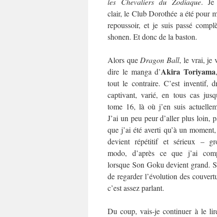
les
Chevaliers du Zodiaque
. Je
clair, le Club Dorothée a été pour 
repoussoir, et je suis passé com
shonen. Et donc de la baston.
Alors que
Dragon Ball
, le vrai, je
Akira Toriyama
dire le manga d’
tout le contraire. C’est inventif, d
captivant, varié, en tous cas jusq
tome 16, là où j’en suis actuellem
J’ai un peu peur d’aller plus loin, 
que j’ai été averti qu’à un moment
devient répétitif et sérieux – gr
modo, d’après ce que j’ai comp
lorsque Son Goku devient grand. Su
de regarder l’évolution des couvertu
c’est assez parlant.
Du coup, vais-je continuer à le lir