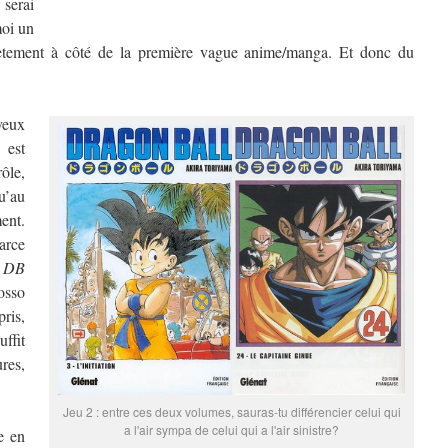
 serai
moi un
plètement à côté de la première vague anime/manga. Et donc du
 veux
, est
rôle,
u’au
ent.
parce
,
DB
osso
ris,
ffit
res,
Jeu 2 : entre ces deux volumes, sauras-tu différencier celui qui
a l'air sympa de celui qui a l'air sinistre?
e en