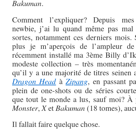
Bakuman
.
Comment l’expliquer? Depuis me
newbie, j’ai lu quand même pas mal 
sortes, notamment ces derniers mois. S
plus je m’aperçois de l’ampleur de
récemment installé ma 3ème Billy d’Ik
modeste collection – très momentaném
qu’il y a une majorité de titres seinen
Dragon Head
à
Zipang
, en passant p
plein de one-shots ou de séries court
que tout le monde a lus, sauf moi? À
Monster
,
X
et
Bakuman
(18 tomes), auc
Il fallait faire quelque chose.