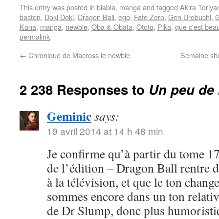
This entry was posted in
blabla
,
manga
and tagged
Akira Toriy
baston
,
Doki Doki
,
Dragon Ball
,
ego
,
Fate Zero
,
Gen Urobuchi
,
G
Kana
,
manga
,
newbie
,
Oba & Obata
,
Ototo
,
Pika
,
que c'est bea
permalink
.
←
Chronique de Macross le newbie
Semaine shôj
2 238 Responses to
Un peu de 
Geminic
says:
19 avril 2014 at 14 h 48 min
Je confirme qu’à partir du tome 17
de l’édition – Dragon Ball rentre 
à la télévision, et que le ton chang
sommes encore dans un ton relativ
de Dr Slump, donc plus humoristi