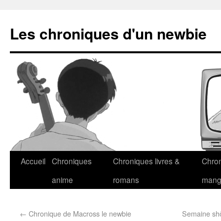
Les chroniques d'un newbie
Accueil
Chroniques
Chroniques livres &
Chro
anime
romans
man
←
Chronique de Macross le newbie
Semaine shôj