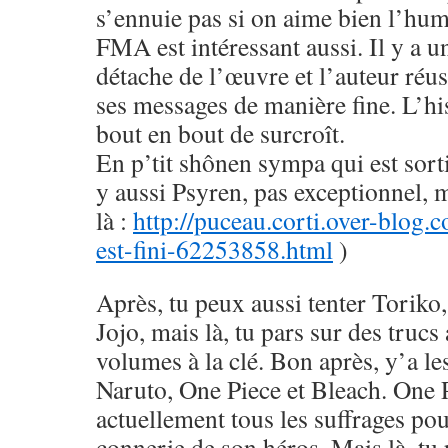
s’ennuie pas si on aime bien l’hu
FMA est intéressant aussi. Il y a u
détache de l’œuvre et l’auteur réus
ses messages de manière fine. L’his
bout en bout de surcroît.
En p’tit shônen sympa qui est sorti
y aussi Psyren, pas exceptionnel, 
là :
http://puceau.corti.over-blog.
est-fini-62253858.html
)
Après, tu peux aussi tenter Toriko
Jojo, mais là, tu pars sur des trucs
volumes à la clé. Bon après, y’a le
Naruto, One Piece et Bleach. One 
actuellement tous les suffrages pou
connerie de son héros. Mais là, tu