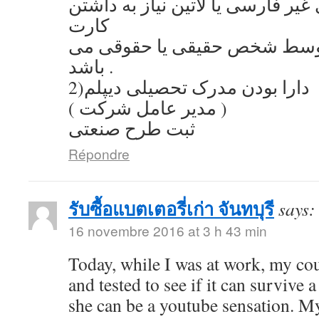
یر فارسی یا لاتین نیاز به داشتن
کارت
توسط شخص حقیقی یا حقوقی می
باشد .
2)دارا بودن مدرک تحصیلی دیپلم
( مدیر عامل شرکت )
ثبت طرح صنعتی
Répondre
รับซื้อแบตเตอรี่เก่า จันทบุรี
says:
16 novembre 2016 at 3 h 43 min
Today, while I was at work, my co
and tested to see if it can survive a
she can be a youtube sensation. My