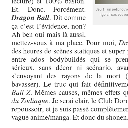
lecture) et 100% baston.
Et. Donc. Forcément.
Jeu 1 : un petit nouv
rigolait pas souve
Dragon Ball
. Dit comme
ça c’est l’évidence, non?
Ah ben oui mais là aussi,
mettez-vous à ma place. Pour moi,
Dr
des heures de scènes statiques et super
entre ados bodybuildés qui se pren
sérieux, sans décor ni scénario, ava
s’envoyant des rayons de la mort (
bavasser). Le truc qui fait définitive
Ball Z
. Mêmes causes, mêmes effets 
du Zodiaque
. Je serai clair, le Club Do
repoussoir, et je suis passé complètemen
vague anime/manga. Et donc du shonen. 