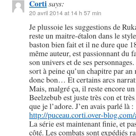
Corti
says:
20 avril 2014 at 14 h 57 min
Je plussoie les suggestions de R
reste un maitre-étalon dans le styl
baston bien fait et il ne dure que
même auteur, est passionnant du fa
son univers et de ses personnages. 
sort à peine qu’un chapitre par an 
donc bon… Et certains arcs narrati
Mais, malgré ça, il reste encore u
Beelzebub est juste très con et très
que je l’adore. J’en avais parlé là :
http://puceau.corti.over-blog.com
La série est maintenant finie, et p
côté. Les combats sont expédiés r