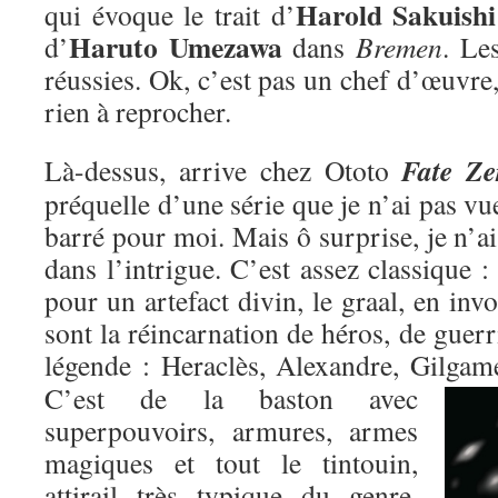
Harold Sakuishi
qui évoque le trait d’
Haruto Umezawa
d’
dans
Bremen
. Le
réussies. Ok, c’est pas un chef d’œuvre,
rien à reprocher.
Fate Ze
Là-dessus, arrive chez Ototo
préquelle d’une série que je n’ai pas vu
barré pour moi. Mais ô surprise, je n’ai
dans l’intrigue. C’est assez classique : 
pour un artefact divin, le graal, en inv
sont la réincarnation de héros, de guer
légende : Heraclès, Alexandre, Gilgame
C’est de la baston avec
superpouvoirs, armures, armes
magiques et tout le tintouin,
attirail très typique du genre,