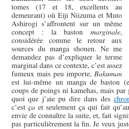
tomes (17 et 18, excellents au
demeurant) où Eiji Niizuma et Muto
Ashirogi s’affrontent sur un même
concept : la baston
marginale
,
considérée comme le retour aux
sources du manga shonen. Ne me
demandez pas d’expliquer le terme
marginal dans ce contexte, c’est assez
fumeux mais peu importe,
Bakuman
est lui-même un manga de baston (eu
coups de poings ni kamehas, mais par 
quoi que j’aie pu dire dans des
chro
c’est
ça
et seulement ça qui fait qu’a
envie de connaître la suite, et, fait signi
pas particulièrement la fin. Je veux jus