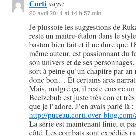
Corti
says:
20 avril 2014 at 14 h 57 min
Je plussoie les suggestions de R
reste un maitre-étalon dans le styl
baston bien fait et il ne dure que
même auteur, est passionnant du fa
son univers et de ses personnages. 
sort à peine qu’un chapitre par an 
donc bon… Et certains arcs narrati
Mais, malgré ça, il reste encore u
Beelzebub est juste très con et très
que je l’adore. J’en avais parlé là :
http://puceau.corti.over-blog.com
La série est maintenant finie, et p
côté. Les combats sont expédiés r