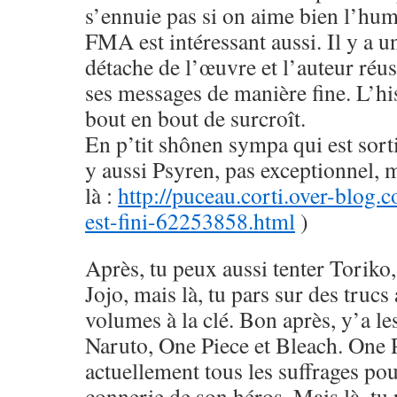
s’ennuie pas si on aime bien l’hu
FMA est intéressant aussi. Il y a u
détache de l’œuvre et l’auteur réus
ses messages de manière fine. L’his
bout en bout de surcroît.
En p’tit shônen sympa qui est sorti
y aussi Psyren, pas exceptionnel, 
là :
http://puceau.corti.over-blog.
est-fini-62253858.html
)
Après, tu peux aussi tenter Toriko
Jojo, mais là, tu pars sur des trucs
volumes à la clé. Bon après, y’a le
Naruto, One Piece et Bleach. One 
actuellement tous les suffrages pou
connerie de son héros. Mais là, tu