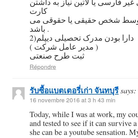
یر فارسی یا لاتین نیاز به داشتن
کارت
توسط شخص حقیقی یا حقوقی می
باشد .
2)دارا بودن مدرک تحصیلی دیپلم
( مدیر عامل شرکت )
ثبت طرح صنعتی
Répondre
รับซื้อแบตเตอรี่เก่า จันทบุรี
says:
16 novembre 2016 at 3 h 43 min
Today, while I was at work, my co
and tested to see if it can survive a
she can be a youtube sensation. My