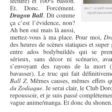
lecture) et 100% baston.
Et. Donc. Forcément.
Jeu 1 : un petit nouv
rigolait pas souve
Dragon Ball
. Dit comme
ça c’est l’évidence, non?
Ah ben oui mais là aussi,
mettez-vous à ma place. Pour moi,
Dr
des heures de scènes statiques et super
entre ados bodybuildés qui se pren
sérieux, sans décor ni scénario, ava
s’envoyant des rayons de la mort (
bavasser). Le truc qui fait définitive
Ball Z
. Mêmes causes, mêmes effets 
du Zodiaque
. Je serai clair, le Club Do
repoussoir, et je suis passé complètemen
vague anime/manga. Et donc du shonen. 