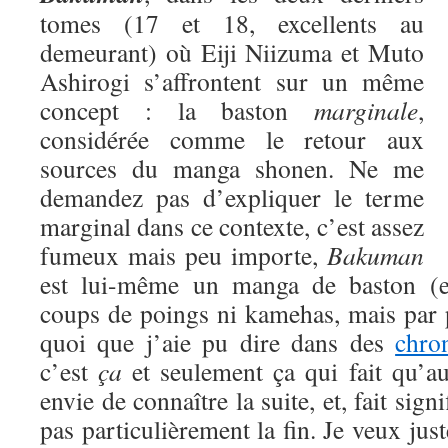
tomes (17 et 18, excellents au
demeurant) où Eiji Niizuma et Muto
Ashirogi s’affrontent sur un même
concept : la baston
marginale
,
considérée comme le retour aux
sources du manga shonen. Ne me
demandez pas d’expliquer le terme
marginal dans ce contexte, c’est assez
fumeux mais peu importe,
Bakuman
est lui-même un manga de baston (eu
coups de poings ni kamehas, mais par 
quoi que j’aie pu dire dans des
chro
c’est
ça
et seulement ça qui fait qu’a
envie de connaître la suite, et, fait signi
pas particulièrement la fin. Je veux jus