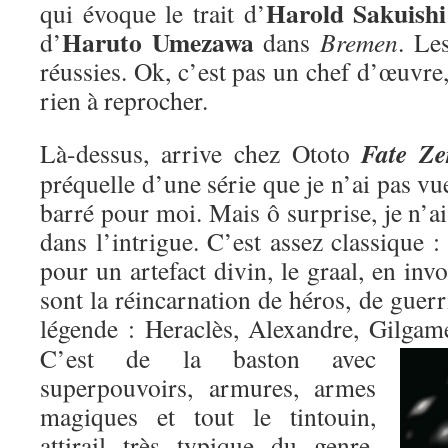
Harold Sakuishi
qui évoque le trait d’
Haruto Umezawa
d’
dans
Bremen
. Le
réussies. Ok, c’est pas un chef d’œuvre,
rien à reprocher.
Fate Ze
Là-dessus, arrive chez Ototo
préquelle d’une série que je n’ai pas vu
barré pour moi. Mais ô surprise, je n’ai
dans l’intrigue. C’est assez classique : 
pour un artefact divin, le graal, en inv
sont la réincarnation de héros, de guer
légende : Heraclès, Alexandre, Gilgame
C’est de la baston avec
superpouvoirs, armures, armes
magiques et tout le tintouin,
attirail très typique du genre,