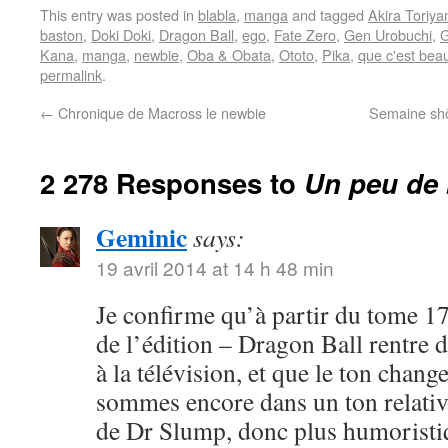
This entry was posted in
blabla
,
manga
and tagged
Akira Toriy
baston
,
Doki Doki
,
Dragon Ball
,
ego
,
Fate Zero
,
Gen Urobuchi
,
G
Kana
,
manga
,
newbie
,
Oba & Obata
,
Ototo
,
Pika
,
que c'est bea
permalink
.
←
Chronique de Macross le newbie
Semaine shôj
2 278 Responses to
Un peu de 
Geminic
says:
19 avril 2014 at 14 h 48 min
Je confirme qu’à partir du tome 17
de l’édition – Dragon Ball rentre 
à la télévision, et que le ton chang
sommes encore dans un ton relativ
de Dr Slump, donc plus humoristi