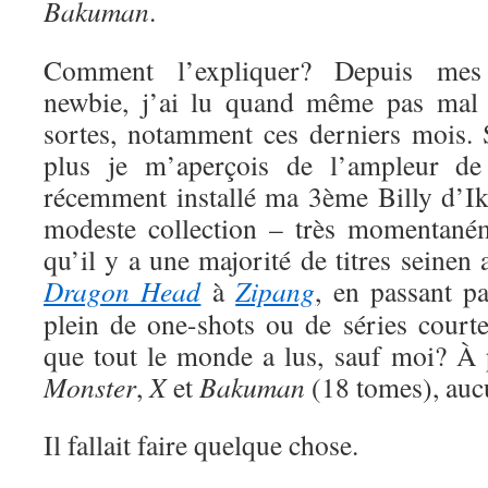
Bakuman
.
Comment l’expliquer? Depuis me
newbie, j’ai lu quand même pas mal 
sortes, notamment ces derniers mois. S
plus je m’aperçois de l’ampleur de
récemment installé ma 3ème Billy d’Ik
modeste collection – très momentaném
qu’il y a une majorité de titres seinen
Dragon Head
à
Zipang
, en passant p
plein de one-shots ou de séries court
que tout le monde a lus, sauf moi? À
Monster
,
X
et
Bakuman
(18 tomes), auc
Il fallait faire quelque chose.