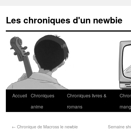
Les chroniques d'un newbie
Accueil
Chroniques
Chroniques livres &
Chro
anime
romans
man
←
Chronique de Macross le newbie
Semaine shôj