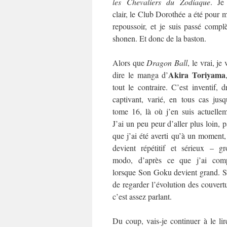
les
Chevaliers du Zodiaque
. Je
clair, le Club Dorothée a été pour 
repoussoir, et je suis passé com
shonen. Et donc de la baston.
Alors que
Dragon Ball
, le vrai, je
Akira Toriyama
dire le manga d’
tout le contraire. C’est inventif, d
captivant, varié, en tous cas jusq
tome 16, là où j’en suis actuellem
J’ai un peu peur d’aller plus loin, 
que j’ai été averti qu’à un moment
devient répétitif et sérieux – gr
modo, d’après ce que j’ai comp
lorsque Son Goku devient grand. Su
de regarder l’évolution des couvertu
c’est assez parlant.
Du coup, vais-je continuer à le lir