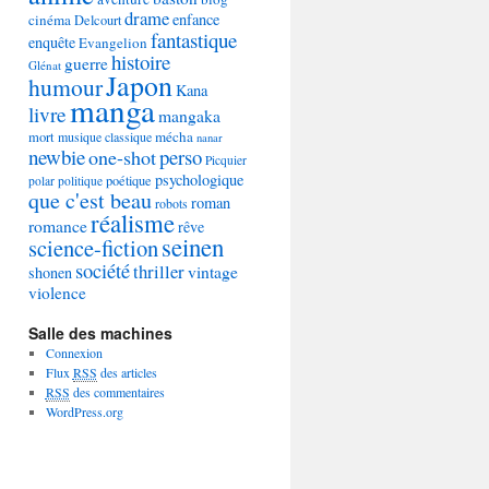
drame
enfance
cinéma
Delcourt
fantastique
enquête
Evangelion
histoire
guerre
Glénat
Japon
humour
Kana
manga
livre
mangaka
mécha
mort
musique classique
nanar
newbie
perso
one-shot
Picquier
psychologique
poétique
polar
politique
que c'est beau
roman
robots
réalisme
romance
rêve
seinen
science-fiction
société
thriller
vintage
shonen
violence
Salle des machines
Connexion
Flux
RSS
des articles
RSS
des commentaires
WordPress.org