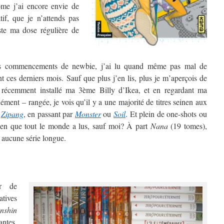
ome j’ai encore envie de
atif, que je n’attends pas
uste ma dose régulière de
s commencements de newbie, j’ai lu quand même pas mal de
 ces derniers mois. Sauf que plus j’en lis, plus je m’aperçois de
 récemment installé ma 3ème Billy d’Ikea, et en regardant ma
ment – rangée, je vois qu’il y a une majorité de titres seinen aux
à
Zipang
, en passant par
Monster
ou
Soil
. Et plein de one-shots ou
onen que tout le monde a lus, sauf moi? À part
Nana
(19 tomes),
 aucune série longue.
er de
atives
nshin
antes,