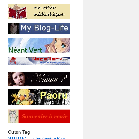
Guten Tag
anime
baston
aventure
blog