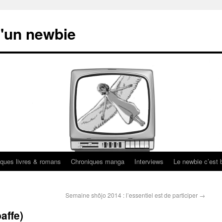
'un newbie
ques livres & romans
Chroniques manga
Interviews
Le newbie c’est b
Semaine shôjo 2014 : l’essentiel est de participer
→
affe)