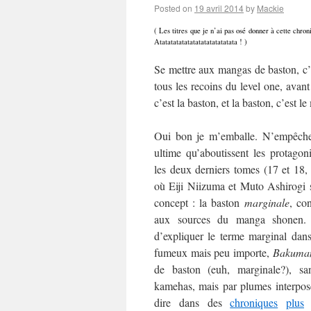
Posted on
19 avril 2014
by
Mackie
( Les titres que je n’ai pas osé donner à cette chr
Atatatatatatatatatatatatatata ! )
Se mettre aux mangas de baston, c’
tous les recoins du level one, avant
c’est la baston, et la baston, c’est l
Oui bon je m’emballe. N’empêche 
ultime qu’aboutissent les protagon
les deux derniers tomes (17 et 18,
où Eiji Niizuma et Muto Ashirogi 
concept : la baston
marginale
, co
aux sources du manga shonen
d’expliquer le terme marginal dans
fumeux mais peu importe,
Bakuma
de baston (euh, marginale?), s
kamehas, mais par plumes interposé
dire dans des
chroniques
plus