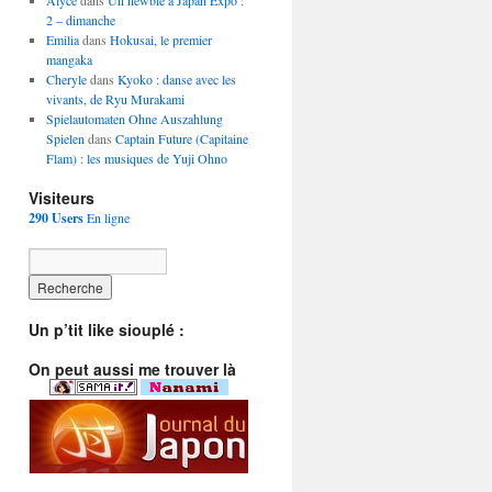
Alyce
dans
Un newbie à Japan Expo :
2 – dimanche
Emilia
dans
Hokusai, le premier
mangaka
Cheryle
dans
Kyoko : danse avec les
vivants, de Ryu Murakami
Spielautomaten Ohne Auszahlung
Spielen
dans
Captain Future (Capitaine
Flam) : les musiques de Yuji Ohno
Visiteurs
290 Users
En ligne
Un p’tit like siouplé :
On peut aussi me trouver là