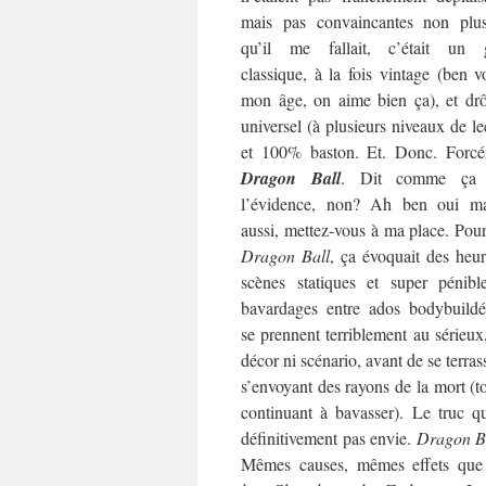
mais pas convaincantes non plu
qu’il me fallait, c’était un 
classique, à la fois vintage (ben v
mon âge, on aime bien ça), et drô
universel (à plusieurs niveaux de le
et 100% baston. Et. Donc. Forcé
Dragon Ball
. Dit comme ça 
l’évidence, non? Ah ben oui ma
aussi, mettez-vous à ma place. Pou
Dragon Ball
, ça évoquait des heu
scènes statiques et super pénibl
bavardages entre ados bodybuildé
se prennent terriblement au sérieux
décor ni scénario, avant de se terras
s’envoyant des rayons de la mort (t
continuant à bavasser). Le truc qu
définitivement pas envie.
Dragon B
Mêmes causes, mêmes effets que