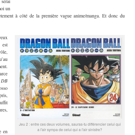
 serai
moi un
plètement à côté de la première vague anime/manga. Et donc du
 veux
, est
rôle,
u’au
ent.
parce
,
DB
osso
ris,
ffit
res,
Jeu 2 : entre ces deux volumes, sauras-tu différencier celui qui
a l'air sympa de celui qui a l'air sinistre?
e en