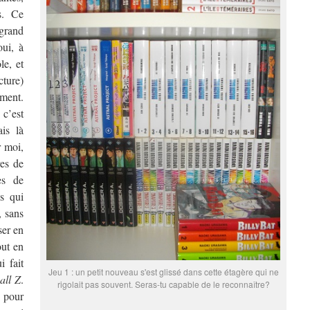
s. Ce
grand
oui, à
le, et
cture)
ment.
c’est
is là
r moi,
res de
es de
s qui
, sans
ser en
out en
i fait
Jeu 1 : un petit nouveau s'est glissé dans cette étagère qui ne
all Z
.
rigolait pas souvent. Seras-tu capable de le reconnaître?
 pour