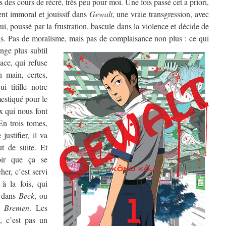
s des cours de récré, très peu pour moi. Une fois passé cet a priori,
nt immoral et jouissif dans
Gewalt
, une vraie transgression, avec
i, poussé par la frustration, bascule dans la violence et décide de
gs. Pas de moralisme, mais pas de complaisance non plus :
ce qui
nge plus subtil
dace, qui refuse
n main, certes,
i titille notre
estiqué pour le
x qui nous font
n trois tomes,
ustifier, il va
ut de suite. Et
oir que ça se
her, c’est servi
 à la fois, qui
dans
Beck
, ou
s
Bremen
. Les
k, c’est pas un