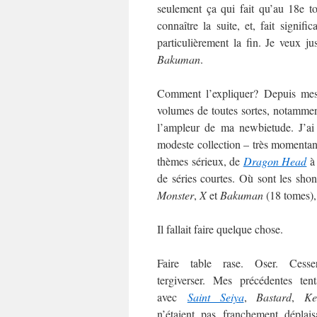
seulement ça qui fait qu’au 18e t
connaître la suite, et, fait signific
particulièrement la fin. Je veux j
Bakuman
.
Comment l’expliquer? Depuis me
volumes de toutes sortes, notamment
l’ampleur de ma newbietude. J’ai
modeste collection – très momentané
thèmes sérieux, de
Dragon Head
de séries courtes. Où sont les sh
Monster
,
X
et
Bakuman
(18 tomes),
Il fallait faire quelque chose.
Faire table rase. Oser. Cess
tergiverser. Mes précédentes tent
avec
Saint Seiya
,
Bastard
,
Ke
n’étaient pas franchement déplais