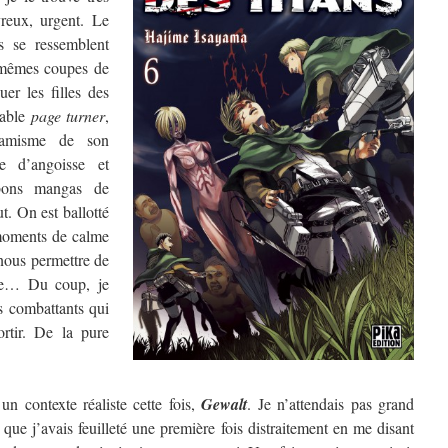
vreux, urgent. Le
s se ressemblent
mêmes coupes de
uer les filles des
table
page turner
,
namisme de son
e d’angoisse et
 bons mangas de
t. On est ballotté
moments de calme
nous permettre de
que… Du coup, je
es combattants qui
ortir. De la pure
n contexte réaliste cette fois,
Gewalt
. Je n’attendais pas grand
 que j’avais feuilleté une première fois distraitement en me disant