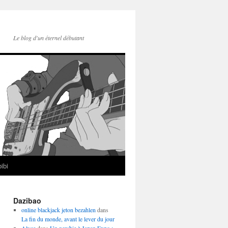
Le blog d'un éternel débutant
ibi
Dazibao
online blackjack jeton bezahlen
dans
La fin du monde, avant le lever du jour