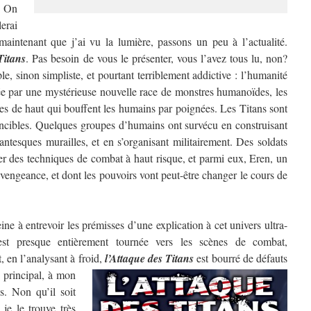
? On
erai
aintenant que j’ai vu la lumière, passons un peu à l’actualité.
Titans
. Pas besoin de vous le présenter, vous l’avez tous lu, non?
e, sinon simpliste, et pourtant terriblement addictive : l’humanité
ée par une mystérieuse nouvelle race de monstres humanoïdes, les
res de haut qui bouffent les humains par poignées. Les Titans sont
ncibles. Quelques groupes d’humains ont survécu en construisant
antesques murailles, et en s’organisant militairement. Des soldats
per des techniques de combat à haut risque, et parmi eux, Eren, un
vengeance, et dont les pouvoirs vont peut-être changer le cours de
e à entrevoir les prémisses d’une explication à cet univers ultra-
 est presque entièrement tournée vers les scènes de combat,
, en l’analysant à froid,
l’Attaque des Titans
est bourré de défauts
 principal, à mon
s. Non qu’il soit
je le trouve très