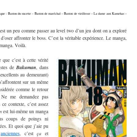
onique : Baston du sucette – Baston de maréchal – Baston de vieillesse – La dame aux Kamehas –
est un peu comme passer au level two d’un jeu dont on a exploré
 d’oser affronter le boss. C’est la véritable expérience. Le manga,
e manga. Voilà.
que c’est à cette vérité
istes de
Bakuman
, dans
 excellents au demeurant)
s’affrontent sur un même
nsidérée comme le retour
. Ne me demandez pas
 ce contexte, c’est assez
n
est lui-même un manga
ans coups de poings ni
es. Et quoi que j’aie pu
anciennes
, c’est
ça
et