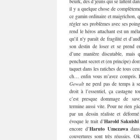
beurk, des d’jeuns qui se lattent dan
il y a quelque chose de complèteme
ce gamin ordinaire et maigrichon, qu
régler ses problèmes avec ses poin
rend le héros attachant est un méla
qu’il n’y paraît de fragilité et d’au
son destin de loser et se prend e
d’une manière discutable, mais qu
penchant secret et (en principe) dom
taquet dans les ratiches de tous ceu
ch… enfin vous m’avez compris. E
Gewalt
ne perd pas de temps à se j
droit à l’essentiel, ça castagne to
c’est presque dommage de sav
termine aussi vite. Pour ne rien gâc
par un dessin réaliste et déformé
Harold Sakuishi
évoque le trait d’
Haruto Umezawa
encore d’
dan
couvertures sont très réussies. O