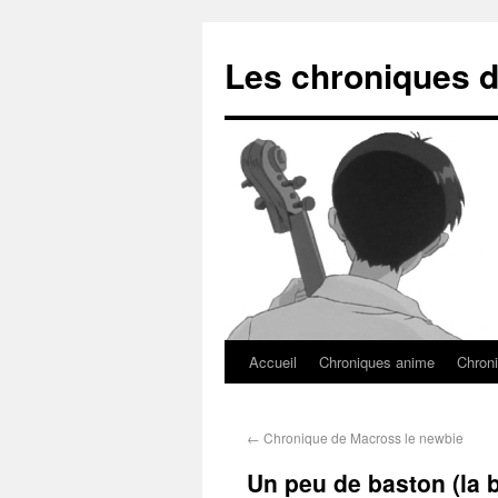
Les chroniques d
Accueil
Chroniques anime
Chroni
←
Chronique de Macross le newbie
Un peu de baston (la b