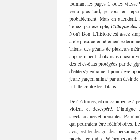
tournant les pages à toutes vitesse
verra plus tard, je vous en reparl
probablement. Mais en attendant, m
Tenez, par exemple,
l’Attaque des 
Non? Bon. L’histoire est assez simpl
a été presque entièrement extermin
Titans, des géants de plusieurs mèt
apparemment idiots mais quasi invi
des cités-états protégées par de gig
d’élite s’y entraînent pour dévelop
jeune garçon animé par un désir de 
la lutte contre les Titans…
Déjà 6 tomes, et on commence à pein
violent et désespéré. L’intrigue
spectaculaires et prenantes. Pourtant
qui pourraient être rédhibitoires.
Le
avis, est le design des personnage
moche, ce qui a été beaucoup dit, 