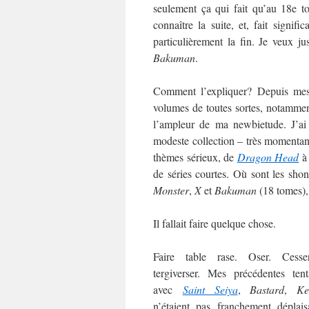
seulement ça qui fait qu’au 18e t
connaître la suite, et, fait signific
particulièrement la fin. Je veux j
Bakuman
.
Comment l’expliquer? Depuis me
volumes de toutes sortes, notamment
l’ampleur de ma newbietude. J’ai
modeste collection – très momentané
thèmes sérieux, de
Dragon Head
de séries courtes. Où sont les sh
Monster
,
X
et
Bakuman
(18 tomes),
Il fallait faire quelque chose.
Faire table rase. Oser. Cess
tergiverser. Mes précédentes tent
avec
Saint Seiya
,
Bastard
,
Ke
n’étaient pas franchement déplais