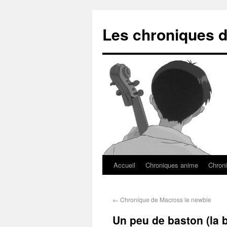
Les chroniques d
Accueil
Chroniques anime
Chroni
←
Chronique de Macross le newbie
Un peu de baston (la b