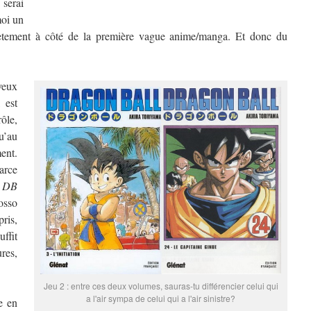
 serai
moi un
plètement à côté de la première vague anime/manga. Et donc du
 veux
, est
rôle,
u’au
ent.
parce
,
DB
osso
ris,
ffit
res,
Jeu 2 : entre ces deux volumes, sauras-tu différencier celui qui
a l'air sympa de celui qui a l'air sinistre?
e en