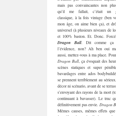
mais pas convaincantes non plu
qu’il me fallait, c’était un 
classique, à la fois vintage (ben v
mon âge, on aime bien ça), et drô
universel (à plusieurs niveaux de le
et 100% baston. Et. Donc. Forcé
Dragon Ball
. Dit comme ça 
l’évidence, non? Ah ben oui ma
aussi, mettez-vous à ma place. Pou
Dragon Ball
, ça évoquait des heu
scènes statiques et super pénibl
bavardages entre ados bodybuildé
se prennent terriblement au sérieux
décor ni scénario, avant de se terras
s’envoyant des rayons de la mort (t
continuant à bavasser). Le truc qu
définitivement pas envie.
Dragon B
Mêmes causes, mêmes effets que