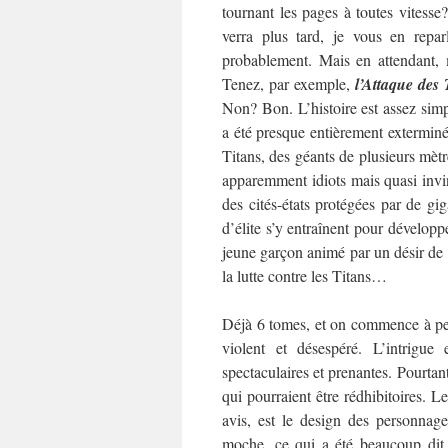
tournant les pages à toutes vitesse
verra plus tard, je vous en reparl
probablement. Mais en attendant, m
Tenez, par exemple,
l’Attaque des 
Non? Bon. L’histoire est assez simpl
a été presque entièrement extermin
Titans, des géants de plusieurs mèt
apparemment idiots mais quasi invi
des cités-états protégées par de gig
d’élite s’y entraînent pour dévelop
jeune garçon animé par un désir de 
la lutte contre les Titans…
Déjà 6 tomes, et on commence à pein
violent et désespéré. L’intrigue
spectaculaires et prenantes. Pourtant
qui pourraient être rédhibitoires.
Le
avis, est le design des personnage
moche, ce qui a été beaucoup dit, 