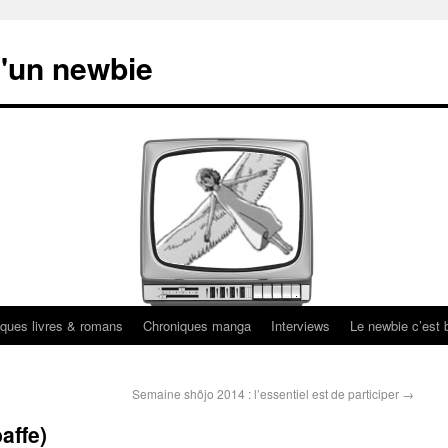
'un newbie
ques livres & romans
Chroniques manga
Interviews
Le newbie c’est b
Semaine shôjo 2014 : l’essentiel est de participer
→
affe)