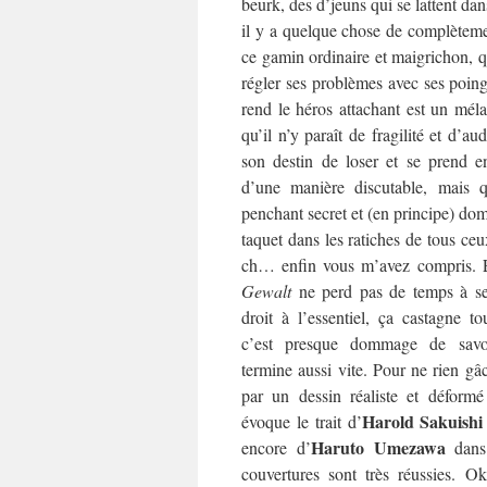
beurk, des d’jeuns qui se lattent dan
il y a quelque chose de complèteme
ce gamin ordinaire et maigrichon, qu
régler ses problèmes avec ses poin
rend le héros attachant est un méla
qu’il n’y paraît de fragilité et d’au
son destin de loser et se prend e
d’une manière discutable, mais qu
penchant secret et (en principe) dom
taquet dans les ratiches de tous ceu
ch… enfin vous m’avez compris. E
Gewalt
ne perd pas de temps à se j
droit à l’essentiel, ça castagne to
c’est presque dommage de sav
termine aussi vite. Pour ne rien gâc
par un dessin réaliste et déformé
Harold Sakuishi
évoque le trait d’
Haruto Umezawa
encore d’
dan
couvertures sont très réussies. O