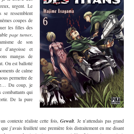
vreux, urgent. Le
s se ressemblent
mêmes coupes de
uer les filles des
table
page turner
,
namisme de son
e d’angoisse et
 bons mangas de
t. On est ballotté
moments de calme
nous permettre de
que… Du coup, je
es combattants qui
ortir. De la pure
n contexte réaliste cette fois,
Gewalt
. Je n’attendais pas grand
 que j’avais feuilleté une première fois distraitement en me disant