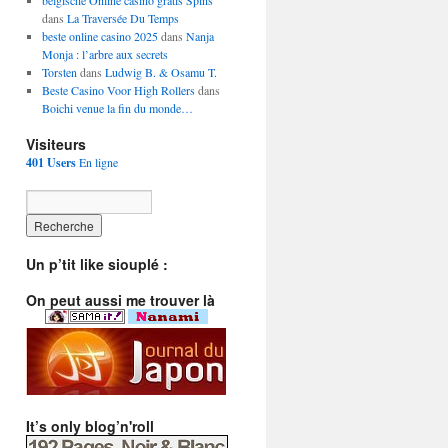
belgische Online casino gratis Spins
dans
La Traversée Du Temps
beste online casino 2025
dans
Nanja
Monja : l’arbre aux secrets
Torsten
dans
Ludwig B. & Osamu T.
Beste Casino Voor High Rollers
dans
Boichi venue la fin du monde…
Visiteurs
401 Users
En ligne
Un p’tit like siouplé :
On peut aussi me trouver là
It’s only blog’n'roll