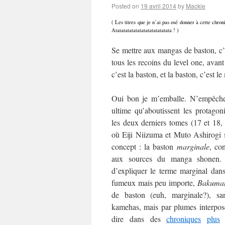
Posted on
19 avril 2014
by
Mackie
( Les titres que je n’ai pas osé donner à cette chr
Atatatatatatatatatatatatatata ! )
Se mettre aux mangas de baston, c’
tous les recoins du level one, avant
c’est la baston, et la baston, c’est l
Oui bon je m’emballe. N’empêche 
ultime qu’aboutissent les protagon
les deux derniers tomes (17 et 18,
où Eiji Niizuma et Muto Ashirogi 
concept : la baston
marginale
, co
aux sources du manga shonen
d’expliquer le terme marginal dans
fumeux mais peu importe,
Bakuma
de baston (euh, marginale?), s
kamehas, mais par plumes interposé
dire dans des
chroniques
plus