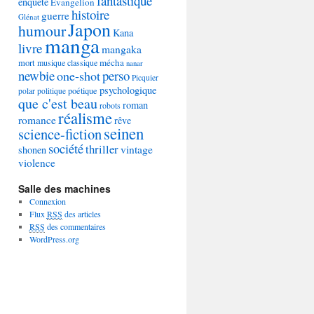
fantastique
enquête
Evangelion
histoire
guerre
Glénat
Japon
humour
Kana
manga
livre
mangaka
mécha
mort
musique classique
nanar
newbie
perso
one-shot
Picquier
psychologique
poétique
polar
politique
que c'est beau
roman
robots
réalisme
romance
rêve
seinen
science-fiction
société
thriller
vintage
shonen
violence
Salle des machines
Connexion
Flux
RSS
des articles
RSS
des commentaires
WordPress.org