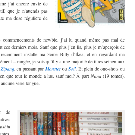
ome j’ai encore envie de
atif, que je n’attends pas
uste ma dose régulière de
s commencements de newbie, j’ai lu quand même pas mal de
 ces derniers mois. Sauf que plus j’en lis, plus je m’aperçois de
 récemment installé ma 3ème Billy d’Ikea, et en regardant ma
ment – rangée, je vois qu’il y a une majorité de titres seinen aux
à
Zipang
, en passant par
Monster
ou
Soil
. Et plein de one-shots ou
onen que tout le monde a lus, sauf moi? À part
Nana
(19 tomes),
 aucune série longue.
er de
atives
nshin
antes,