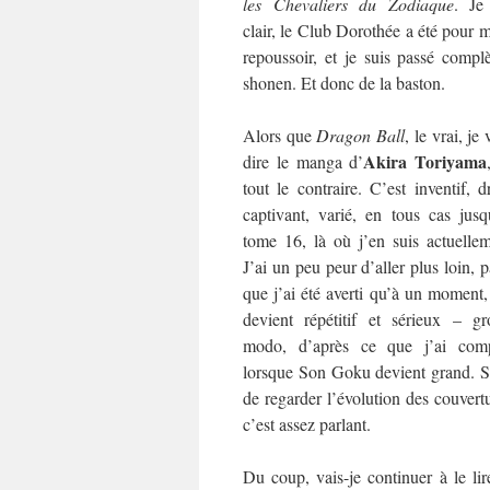
les
Chevaliers du Zodiaque
. Je
clair, le Club Dorothée a été pour 
repoussoir, et je suis passé com
shonen. Et donc de la baston.
Alors que
Dragon Ball
, le vrai, je
Akira Toriyama
dire le manga d’
tout le contraire. C’est inventif, d
captivant, varié, en tous cas jusq
tome 16, là où j’en suis actuellem
J’ai un peu peur d’aller plus loin, 
que j’ai été averti qu’à un moment
devient répétitif et sérieux – gr
modo, d’après ce que j’ai comp
lorsque Son Goku devient grand. Su
de regarder l’évolution des couvertu
c’est assez parlant.
Du coup, vais-je continuer à le lir