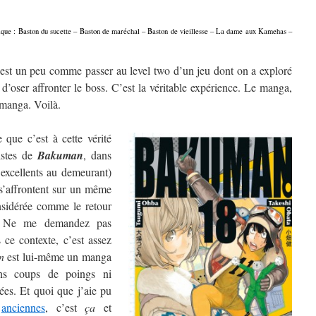
onique : Baston du sucette – Baston de maréchal – Baston de vieillesse – La dame aux Kamehas –
est un peu comme passer au level two d’un jeu dont on a exploré
 d’oser affronter le boss. C’est la véritable expérience. Le manga,
e manga. Voilà.
que c’est à cette vérité
istes de
Bakuman
, dans
 excellents au demeurant)
s’affrontent sur un même
nsidérée comme le retour
. Ne me demandez pas
 ce contexte, c’est assez
n
est lui-même un manga
ans coups de poings ni
es. Et quoi que j’aie pu
anciennes
, c’est
ça
et