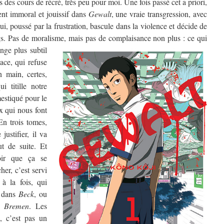
s des cours de récré, très peu pour moi. Une fois passé cet a priori,
nt immoral et jouissif dans
Gewalt
, une vraie transgression, avec
i, poussé par la frustration, bascule dans la violence et décide de
gs. Pas de moralisme, mais pas de complaisance non plus :
ce qui
nge plus subtil
dace, qui refuse
n main, certes,
i titille notre
estiqué pour le
x qui nous font
n trois tomes,
ustifier, il va
ut de suite. Et
oir que ça se
her, c’est servi
 à la fois, qui
dans
Beck
, ou
s
Bremen
. Les
k, c’est pas un