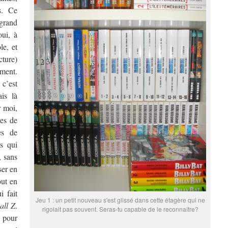
s. Ce
grand
oui, à
le, et
cture)
ment.
c’est
is là
r moi,
res de
es de
s qui
, sans
ser en
out en
i fait
Jeu 1 : un petit nouveau s'est glissé dans cette étagère qui ne
all Z
.
rigolait pas souvent. Seras-tu capable de le reconnaître?
 pour