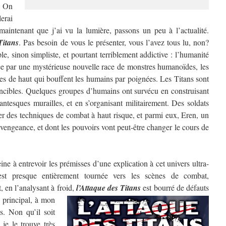
? On
erai
aintenant que j’ai vu la lumière, passons un peu à l’actualité.
Titans
. Pas besoin de vous le présenter, vous l’avez tous lu, non?
e, sinon simpliste, et pourtant terriblement addictive : l’humanité
ée par une mystérieuse nouvelle race de monstres humanoïdes, les
res de haut qui bouffent les humains par poignées. Les Titans sont
ncibles. Quelques groupes d’humains ont survécu en construisant
antesques murailles, et en s’organisant militairement. Des soldats
per des techniques de combat à haut risque, et parmi eux, Eren, un
vengeance, et dont les pouvoirs vont peut-être changer le cours de
e à entrevoir les prémisses d’une explication à cet univers ultra-
 est presque entièrement tournée vers les scènes de combat,
, en l’analysant à froid,
l’Attaque des Titans
est bourré de défauts
 principal, à mon
s. Non qu’il soit
je le trouve très