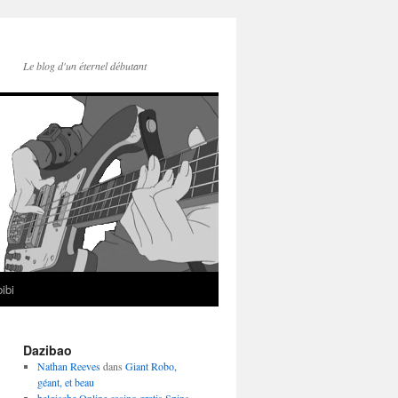
Le blog d'un éternel débutant
ibi
Dazibao
Nathan Reeves
dans
Giant Robo,
géant, et beau