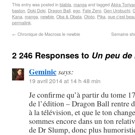
This entry was posted in
blabla
,
manga
and tagged
Akira Toriy
baston
,
Doki Doki
,
Dragon Ball
,
ego
,
Fate Zero
,
Gen Urobuchi
,
G
Kana
,
manga
,
newbie
,
Oba & Obata
,
Ototo
,
Pika
,
que c'est bea
permalink
.
←
Chronique de Macross le newbie
Semaine shôj
2 246 Responses to
Un peu de 
Geminic
says:
19 avril 2014 at 14 h 48 min
Je confirme qu’à partir du tome 17
de l’édition – Dragon Ball rentre 
à la télévision, et que le ton chang
sommes encore dans un ton relativ
de Dr Slump, donc plus humoristi