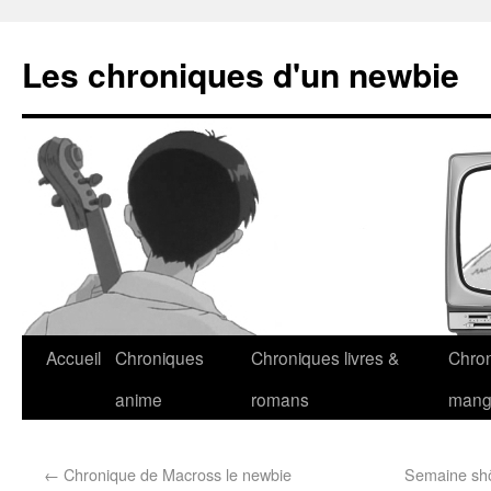
Les chroniques d'un newbie
Accueil
Chroniques
Chroniques livres &
Chro
anime
romans
man
←
Chronique de Macross le newbie
Semaine shôj