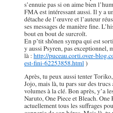
s’ennuie pas si on aime bien l’hu
FMA est intéressant aussi. Il y a u
détache de l’œuvre et l’auteur réus
ses messages de manière fine. L’his
bout en bout de surcroît.
En p’tit shônen sympa qui est sorti
y aussi Psyren, pas exceptionnel, 
là :
http://puceau.corti.over-blog.
est-fini-62253858.html
)
Après, tu peux aussi tenter Toriko
Jojo, mais là, tu pars sur des trucs
volumes à la clé. Bon après, y’a le
Naruto, One Piece et Bleach. One 
actuellement tous les suffrages pou
connerie de son héros. Mais là, tu