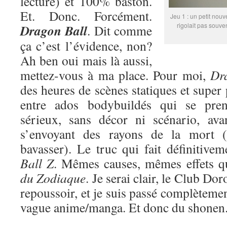
lecture) et 100% baston.
Et. Donc. Forcément.
Jeu 1 : un petit nouv
rigolait pas souve
Dragon Ball
. Dit comme
ça c’est l’évidence, non?
Ah ben oui mais là aussi,
mettez-vous à ma place. Pour moi,
Dr
des heures de scènes statiques et super
entre ados bodybuildés qui se pren
sérieux, sans décor ni scénario, ava
s’envoyant des rayons de la mort (
bavasser). Le truc qui fait définitive
Ball Z
. Mêmes causes, mêmes effets 
du Zodiaque
. Je serai clair, le Club Do
repoussoir, et je suis passé complètemen
vague anime/manga. Et donc du shonen. 