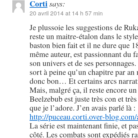
Corti
says:
20 avril 2014 at 14 h 57 min
Je plussoie les suggestions de R
reste un maitre-étalon dans le styl
baston bien fait et il ne dure que
même auteur, est passionnant du fa
son univers et de ses personnages. 
sort à peine qu’un chapitre par an 
donc bon… Et certains arcs narrati
Mais, malgré ça, il reste encore u
Beelzebub est juste très con et très
que je l’adore. J’en avais parlé là :
http://puceau.corti.over-blog.com
La série est maintenant finie, et p
côté. Les combats sont expédiés r