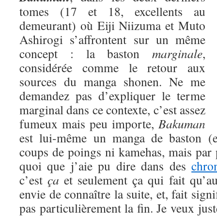
tomes (17 et 18, excellents au
demeurant) où Eiji Niizuma et Muto
Ashirogi s’affrontent sur un même
concept : la baston
marginale
,
considérée comme le retour aux
sources du manga shonen. Ne me
demandez pas d’expliquer le terme
marginal dans ce contexte, c’est assez
fumeux mais peu importe,
Bakuman
est lui-même un manga de baston (eu
coups de poings ni kamehas, mais par 
quoi que j’aie pu dire dans des
chro
c’est
ça
et seulement ça qui fait qu’a
envie de connaître la suite, et, fait signi
pas particulièrement la fin. Je veux jus