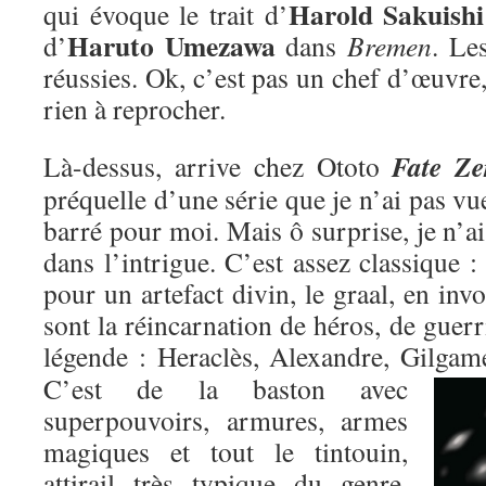
Harold Sakuishi
qui évoque le trait d’
Haruto Umezawa
d’
dans
Bremen
. Le
réussies. Ok, c’est pas un chef d’œuvre,
rien à reprocher.
Fate Ze
Là-dessus, arrive chez Ototo
préquelle d’une série que je n’ai pas vu
barré pour moi. Mais ô surprise, je n’ai
dans l’intrigue. C’est assez classique : 
pour un artefact divin, le graal, en inv
sont la réincarnation de héros, de guer
légende : Heraclès, Alexandre, Gilgame
C’est de la baston avec
superpouvoirs, armures, armes
magiques et tout le tintouin,
attirail très typique du genre,