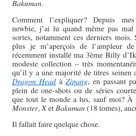
Bakuman
.
Comment l’expliquer? Depuis me
newbie, j’ai lu quand même pas mal 
sortes, notamment ces derniers mois. S
plus je m’aperçois de l’ampleur de
récemment installé ma 3ème Billy d’Ik
modeste collection – très momentaném
qu’il y a une majorité de titres seinen
Dragon Head
à
Zipang
, en passant p
plein de one-shots ou de séries court
que tout le monde a lus, sauf moi? À
Monster
,
X
et
Bakuman
(18 tomes), auc
Il fallait faire quelque chose.