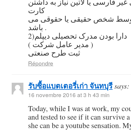
یر فارسی یا لاتین نیاز به داشتن
کارت
توسط شخص حقیقی یا حقوقی می
باشد .
2)دارا بودن مدرک تحصیلی دیپلم
( مدیر عامل شرکت )
ثبت طرح صنعتی
Répondre
รับซื้อแบตเตอรี่เก่า จันทบุรี
says:
16 novembre 2016 at 3 h 43 min
Today, while I was at work, my co
and tested to see if it can survive a
she can be a youtube sensation. My