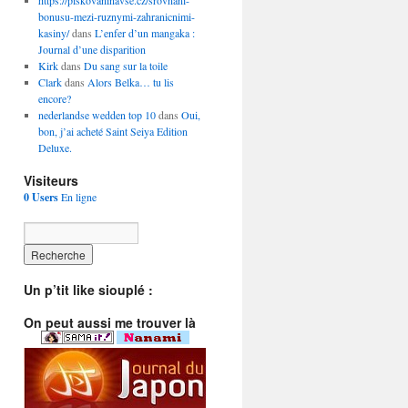
https://piskovaninavse.cz/srovnani-
bonusu-mezi-ruznymi-zahranicnimi-
kasiny/
dans
L’enfer d’un mangaka :
Journal d’une disparition
Kirk
dans
Du sang sur la toile
Clark
dans
Alors Belka… tu lis
encore?
nederlandse wedden top 10
dans
Oui,
bon, j’ai acheté Saint Seiya Edition
Deluxe.
Visiteurs
0 Users
En ligne
Un p’tit like siouplé :
On peut aussi me trouver là