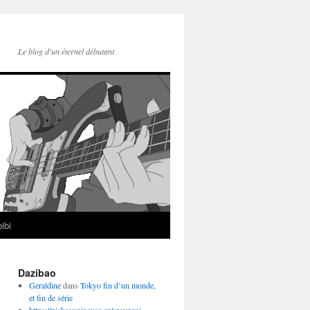
Le blog d'un éternel débutant
ibi
Dazibao
Geraldine
dans
Tokyo fin d’un monde,
et fin de série