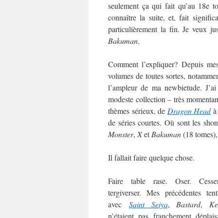
seulement ça qui fait qu’au 18e t
connaître la suite, et, fait signific
particulièrement la fin. Je veux j
Bakuman
.
Comment l’expliquer? Depuis me
volumes de toutes sortes, notamment
l’ampleur de ma newbietude. J’ai
modeste collection – très momentané
thèmes sérieux, de
Dragon Head
de séries courtes. Où sont les sh
Monster
,
X
et
Bakuman
(18 tomes),
Il fallait faire quelque chose.
Faire table rase. Oser. Cess
tergiverser. Mes précédentes tent
avec
Saint Seiya
,
Bastard
,
Ke
n’étaient pas franchement déplais