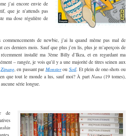
ome j’ai encore envie de
atif, que je n’attends pas
uste ma dose régulière de
s commencements de newbie, j’ai lu quand même pas mal de
 ces derniers mois. Sauf que plus j’en lis, plus je m’aperçois de
 récemment installé ma 3ème Billy d’Ikea, et en regardant ma
ment – rangée, je vois qu’il y a une majorité de titres seinen aux
à
Zipang
, en passant par
Monster
ou
Soil
. Et plein de one-shots ou
onen que tout le monde a lus, sauf moi? À part
Nana
(19 tomes),
 aucune série longue.
er de
atives
nshin
antes,