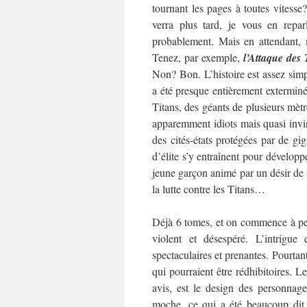
tournant les pages à toutes vitesse
verra plus tard, je vous en reparl
probablement. Mais en attendant, m
Tenez, par exemple,
l’Attaque des 
Non? Bon. L’histoire est assez simpl
a été presque entièrement extermin
Titans, des géants de plusieurs mèt
apparemment idiots mais quasi invi
des cités-états protégées par de gig
d’élite s’y entraînent pour dévelop
jeune garçon animé par un désir de 
la lutte contre les Titans…
Déjà 6 tomes, et on commence à pein
violent et désespéré. L’intrigue
spectaculaires et prenantes. Pourtant
qui pourraient être rédhibitoires.
Le
avis, est le design des personnage
moche, ce qui a été beaucoup dit, 