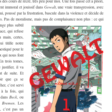
s des cours de récré, très peu pour moi. Une fois passé cet a priori,
nt immoral et jouissif dans
Gewalt
, une vraie transgression, avec
i, poussé par la frustration, bascule dans la violence et décide de
gs. Pas de moralisme, mais pas de complaisance non plus :
ce qui
nge plus subtil
dace, qui refuse
n main, certes,
i titille notre
estiqué pour le
x qui nous font
n trois tomes,
ustifier, il va
ut de suite. Et
oir que ça se
her, c’est servi
 à la fois, qui
dans
Beck
, ou
s
Bremen
. Les
k, c’est pas un