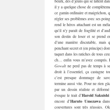
beurk, des d’jeuns qui se lattent dan
il y a quelque chose de complèteme
ce gamin ordinaire et maigrichon, qu
régler ses problèmes avec ses poin
rend le héros attachant est un méla
qu’il n’y paraît de fragilité et d’au
son destin de loser et se prend e
d’une manière discutable, mais qu
penchant secret et (en principe) dom
taquet dans les ratiches de tous ceu
ch… enfin vous m’avez compris. E
Gewalt
ne perd pas de temps à se j
droit à l’essentiel, ça castagne to
c’est presque dommage de sav
termine aussi vite. Pour ne rien gâc
par un dessin réaliste et déformé
Harold Sakuishi
évoque le trait d’
Haruto Umezawa
encore d’
dan
couvertures sont très réussies. O