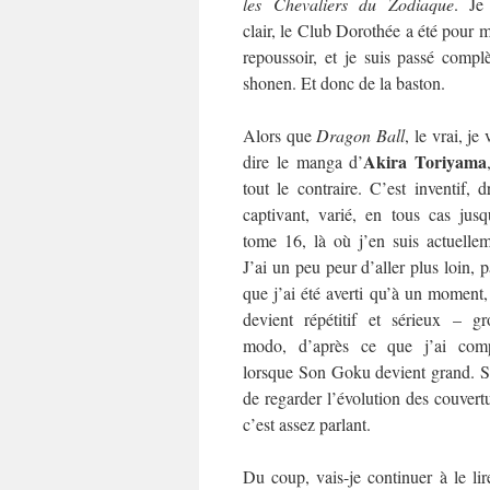
les
Chevaliers du Zodiaque
. Je
clair, le Club Dorothée a été pour 
repoussoir, et je suis passé com
shonen. Et donc de la baston.
Alors que
Dragon Ball
, le vrai, je
Akira Toriyama
dire le manga d’
tout le contraire. C’est inventif, d
captivant, varié, en tous cas jusq
tome 16, là où j’en suis actuellem
J’ai un peu peur d’aller plus loin, 
que j’ai été averti qu’à un moment
devient répétitif et sérieux – gr
modo, d’après ce que j’ai comp
lorsque Son Goku devient grand. Su
de regarder l’évolution des couvertu
c’est assez parlant.
Du coup, vais-je continuer à le lir