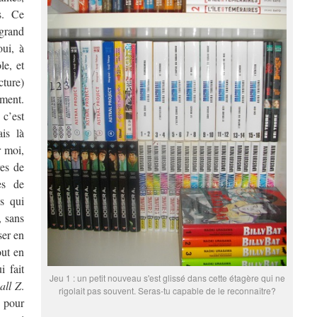
s. Ce
grand
oui, à
le, et
cture)
ment.
c’est
is là
r moi,
res de
es de
s qui
, sans
ser en
out en
i fait
Jeu 1 : un petit nouveau s'est glissé dans cette étagère qui ne
all Z
.
rigolait pas souvent. Seras-tu capable de le reconnaître?
 pour