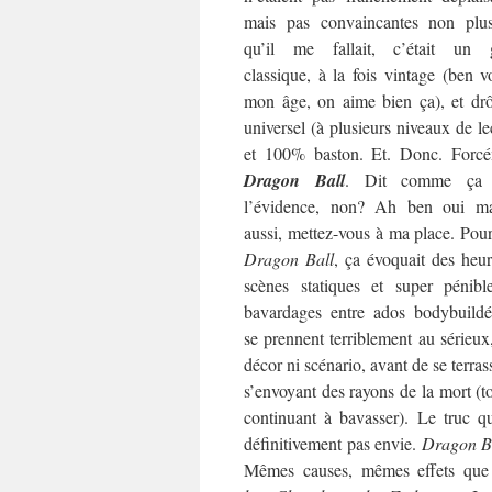
mais pas convaincantes non plu
qu’il me fallait, c’était un 
classique, à la fois vintage (ben v
mon âge, on aime bien ça), et drô
universel (à plusieurs niveaux de le
et 100% baston. Et. Donc. Forcé
Dragon Ball
. Dit comme ça 
l’évidence, non? Ah ben oui ma
aussi, mettez-vous à ma place. Pou
Dragon Ball
, ça évoquait des heu
scènes statiques et super pénibl
bavardages entre ados bodybuildé
se prennent terriblement au sérieux
décor ni scénario, avant de se terras
s’envoyant des rayons de la mort (t
continuant à bavasser). Le truc qu
définitivement pas envie.
Dragon B
Mêmes causes, mêmes effets que