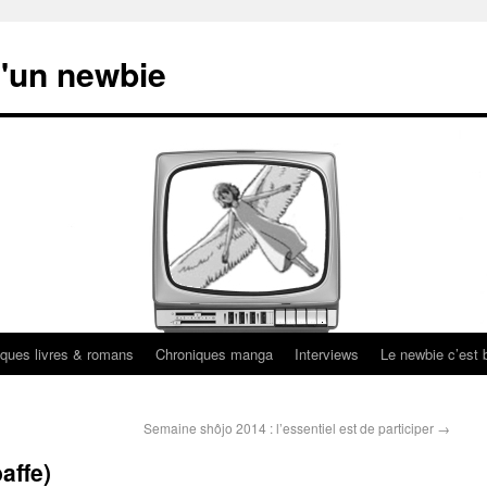
'un newbie
ques livres & romans
Chroniques manga
Interviews
Le newbie c’est b
Semaine shôjo 2014 : l’essentiel est de participer
→
affe)