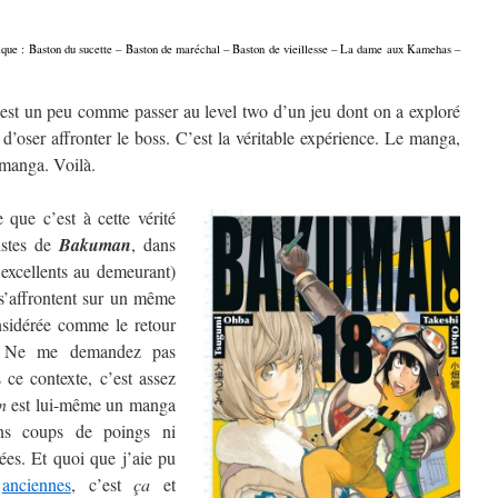
onique : Baston du sucette – Baston de maréchal – Baston de vieillesse – La dame aux Kamehas –
est un peu comme passer au level two d’un jeu dont on a exploré
 d’oser affronter le boss. C’est la véritable expérience. Le manga,
e manga. Voilà.
que c’est à cette vérité
istes de
Bakuman
, dans
 excellents au demeurant)
s’affrontent sur un même
nsidérée comme le retour
. Ne me demandez pas
 ce contexte, c’est assez
n
est lui-même un manga
ans coups de poings ni
es. Et quoi que j’aie pu
anciennes
, c’est
ça
et