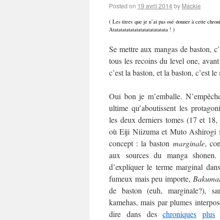
Posted on
19 avril 2014
by
Mackie
( Les titres que je n’ai pas osé donner à cette chr
Atatatatatatatatatatatatatata ! )
Se mettre aux mangas de baston, c’
tous les recoins du level one, avant
c’est la baston, et la baston, c’est l
Oui bon je m’emballe. N’empêche 
ultime qu’aboutissent les protagon
les deux derniers tomes (17 et 18,
où Eiji Niizuma et Muto Ashirogi 
concept : la baston
marginale
, co
aux sources du manga shonen
d’expliquer le terme marginal dans
fumeux mais peu importe,
Bakuma
de baston (euh, marginale?), s
kamehas, mais par plumes interposé
dire dans des
chroniques
plus