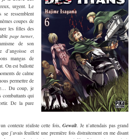
vreux, urgent. Le
s se ressemblent
mêmes coupes de
uer les filles des
table
page turner
,
namisme de son
e d’angoisse et
 bons mangas de
t. On est ballotté
moments de calme
nous permettre de
que… Du coup, je
es combattants qui
ortir. De la pure
n contexte réaliste cette fois,
Gewalt
. Je n’attendais pas grand
 que j’avais feuilleté une première fois distraitement en me disant