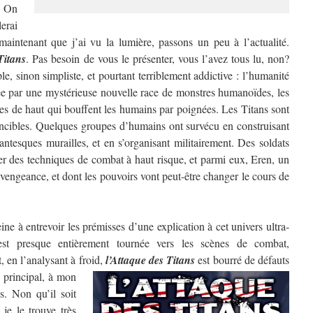
? On
erai
aintenant que j’ai vu la lumière, passons un peu à l’actualité.
Titans
. Pas besoin de vous le présenter, vous l’avez tous lu, non?
e, sinon simpliste, et pourtant terriblement addictive : l’humanité
ée par une mystérieuse nouvelle race de monstres humanoïdes, les
res de haut qui bouffent les humains par poignées. Les Titans sont
ncibles. Quelques groupes d’humains ont survécu en construisant
antesques murailles, et en s’organisant militairement. Des soldats
per des techniques de combat à haut risque, et parmi eux, Eren, un
vengeance, et dont les pouvoirs vont peut-être changer le cours de
e à entrevoir les prémisses d’une explication à cet univers ultra-
 est presque entièrement tournée vers les scènes de combat,
, en l’analysant à froid,
l’Attaque des Titans
est bourré de défauts
 principal, à mon
s. Non qu’il soit
je le trouve très