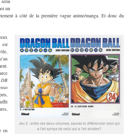
 serai
moi un
plètement à côté de la première vague anime/manga. Et donc du
 veux
, est
rôle,
u’au
ent.
parce
,
DB
osso
ris,
ffit
res,
Jeu 2 : entre ces deux volumes, sauras-tu différencier celui qui
a l'air sympa de celui qui a l'air sinistre?
e en