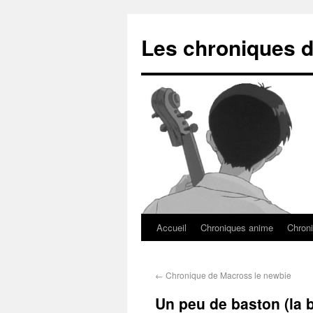
Les chroniques d
Accueil
Chroniques anime
Chroni
←
Chronique de Macross le newbie
Un peu de baston (la b