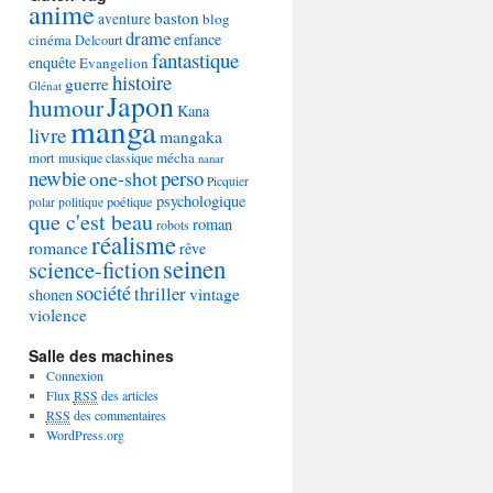
anime
baston
aventure
blog
drame
enfance
cinéma
Delcourt
fantastique
enquête
Evangelion
histoire
guerre
Glénat
Japon
humour
Kana
manga
livre
mangaka
mécha
mort
musique classique
nanar
newbie
perso
one-shot
Picquier
psychologique
poétique
polar
politique
que c'est beau
roman
robots
réalisme
romance
rêve
seinen
science-fiction
société
thriller
vintage
shonen
violence
Salle des machines
Connexion
Flux
RSS
des articles
RSS
des commentaires
WordPress.org