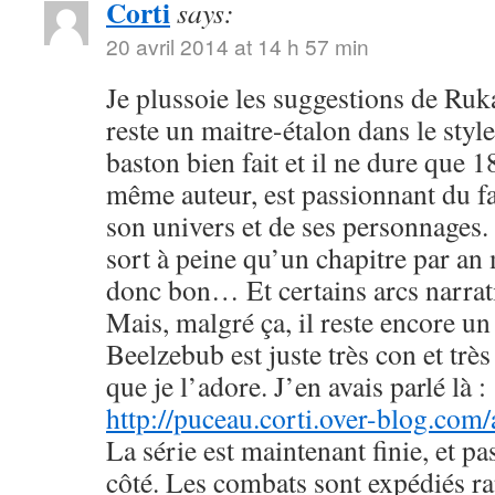
Corti
says:
20 avril 2014 at 14 h 57 min
Je plussoie les suggestions de R
reste un maitre-étalon dans le styl
baston bien fait et il ne dure que
même auteur, est passionnant du fa
son univers et de ses personnages. 
sort à peine qu’un chapitre par an 
donc bon… Et certains arcs narrati
Mais, malgré ça, il reste encore u
Beelzebub est juste très con et très
que je l’adore. J’en avais parlé là :
http://puceau.corti.over-blog.com
La série est maintenant finie, et p
côté. Les combats sont expédiés r