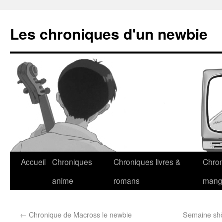
Les chroniques d'un newbie
Accueil
Chroniques
Chroniques livres &
Chro
anime
romans
man
←
Chronique de Macross le newbie
Semaine shôj