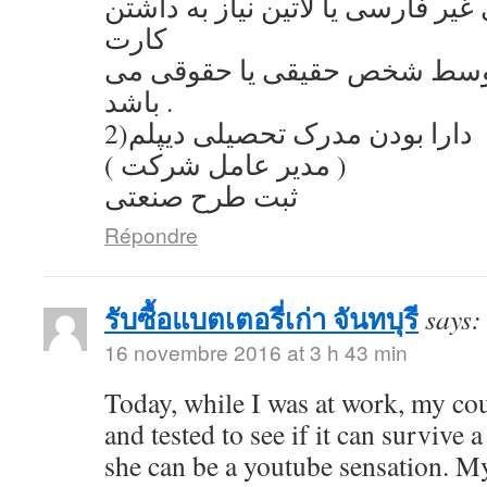
یر فارسی یا لاتین نیاز به داشتن
کارت
توسط شخص حقیقی یا حقوقی می
باشد .
2)دارا بودن مدرک تحصیلی دیپلم
( مدیر عامل شرکت )
ثبت طرح صنعتی
Répondre
รับซื้อแบตเตอรี่เก่า จันทบุรี
says:
16 novembre 2016 at 3 h 43 min
Today, while I was at work, my co
and tested to see if it can survive a
she can be a youtube sensation. My