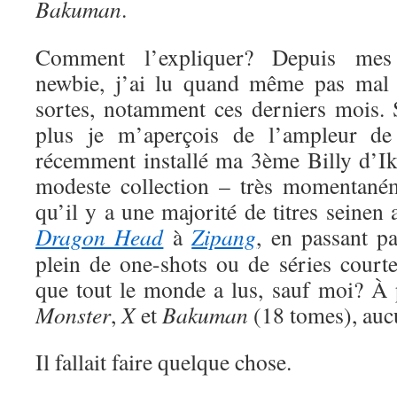
Bakuman
.
Comment l’expliquer? Depuis me
newbie, j’ai lu quand même pas mal 
sortes, notamment ces derniers mois. S
plus je m’aperçois de l’ampleur de
récemment installé ma 3ème Billy d’Ik
modeste collection – très momentaném
qu’il y a une majorité de titres seinen
Dragon Head
à
Zipang
, en passant p
plein de one-shots ou de séries court
que tout le monde a lus, sauf moi? À
Monster
,
X
et
Bakuman
(18 tomes), auc
Il fallait faire quelque chose.