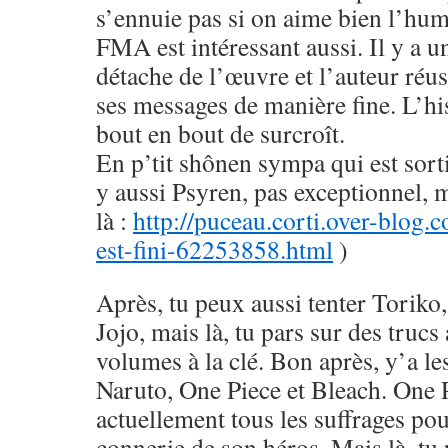
s’ennuie pas si on aime bien l’hu
FMA est intéressant aussi. Il y a u
détache de l’œuvre et l’auteur réus
ses messages de manière fine. L’his
bout en bout de surcroît.
En p’tit shônen sympa qui est sorti
y aussi Psyren, pas exceptionnel, 
là :
http://puceau.corti.over-blog.
est-fini-62253858.html
)
Après, tu peux aussi tenter Toriko
Jojo, mais là, tu pars sur des trucs
volumes à la clé. Bon après, y’a le
Naruto, One Piece et Bleach. One 
actuellement tous les suffrages pou
connerie de son héros. Mais là, tu