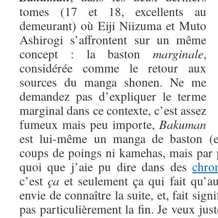
tomes (17 et 18, excellents au
demeurant) où Eiji Niizuma et Muto
Ashirogi s’affrontent sur un même
concept : la baston
marginale
,
considérée comme le retour aux
sources du manga shonen. Ne me
demandez pas d’expliquer le terme
marginal dans ce contexte, c’est assez
fumeux mais peu importe,
Bakuman
est lui-même un manga de baston (eu
coups de poings ni kamehas, mais par 
quoi que j’aie pu dire dans des
chro
c’est
ça
et seulement ça qui fait qu’a
envie de connaître la suite, et, fait signi
pas particulièrement la fin. Je veux jus