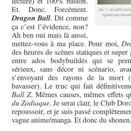
lecture) et 100% baston.
Et. Donc. Forcément.
Jeu 1 : un petit nouv
rigolait pas souve
Dragon Ball
. Dit comme
ça c’est l’évidence, non?
Ah ben oui mais là aussi,
mettez-vous à ma place. Pour moi,
Dr
des heures de scènes statiques et super
entre ados bodybuildés qui se pren
sérieux, sans décor ni scénario, ava
s’envoyant des rayons de la mort (
bavasser). Le truc qui fait définitive
Ball Z
. Mêmes causes, mêmes effets 
du Zodiaque
. Je serai clair, le Club Do
repoussoir, et je suis passé complètemen
vague anime/manga. Et donc du shonen. 