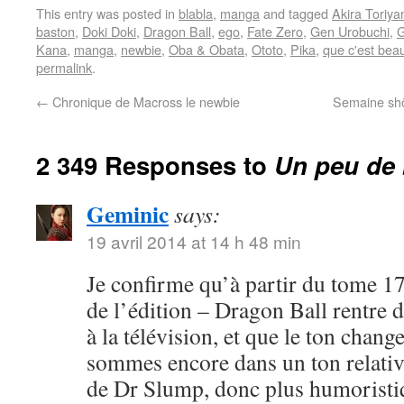
This entry was posted in
blabla
,
manga
and tagged
Akira Toriy
baston
,
Doki Doki
,
Dragon Ball
,
ego
,
Fate Zero
,
Gen Urobuchi
,
G
Kana
,
manga
,
newbie
,
Oba & Obata
,
Ototo
,
Pika
,
que c'est bea
permalink
.
←
Chronique de Macross le newbie
Semaine shôj
2 349 Responses to
Un peu de 
Geminic
says:
19 avril 2014 at 14 h 48 min
Je confirme qu’à partir du tome 17
de l’édition – Dragon Ball rentre 
à la télévision, et que le ton chang
sommes encore dans un ton relativ
de Dr Slump, donc plus humoristi