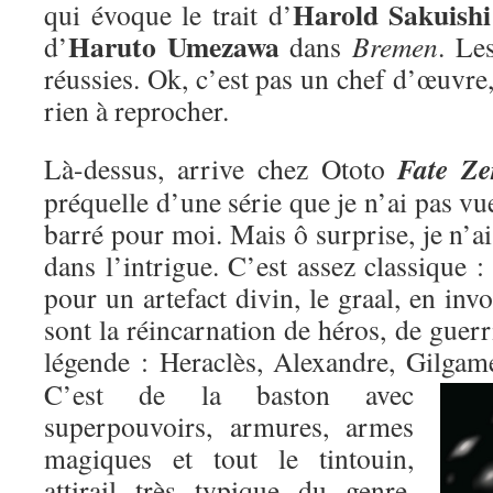
Harold Sakuishi
qui évoque le trait d’
Haruto Umezawa
d’
dans
Bremen
. Le
réussies. Ok, c’est pas un chef d’œuvre,
rien à reprocher.
Fate Ze
Là-dessus, arrive chez Ototo
préquelle d’une série que je n’ai pas vu
barré pour moi. Mais ô surprise, je n’ai
dans l’intrigue. C’est assez classique : 
pour un artefact divin, le graal, en inv
sont la réincarnation de héros, de guer
légende : Heraclès, Alexandre, Gilgame
C’est de la baston avec
superpouvoirs, armures, armes
magiques et tout le tintouin,
attirail très typique du genre,