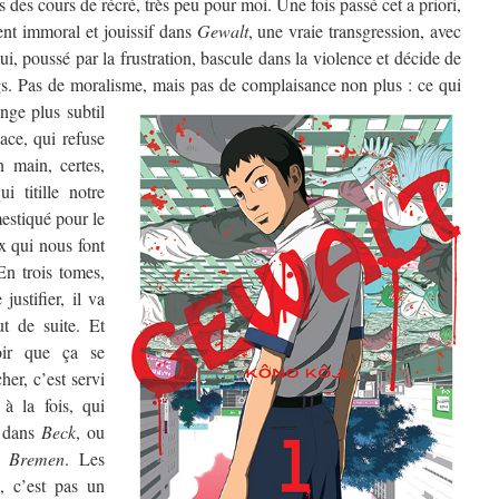
s des cours de récré, très peu pour moi. Une fois passé cet a priori,
nt immoral et jouissif dans
Gewalt
, une vraie transgression, avec
i, poussé par la frustration, bascule dans la violence et décide de
gs. Pas de moralisme, mais pas de complaisance non plus :
ce qui
nge plus subtil
dace, qui refuse
n main, certes,
i titille notre
estiqué pour le
x qui nous font
n trois tomes,
ustifier, il va
ut de suite. Et
oir que ça se
her, c’est servi
 à la fois, qui
dans
Beck
, ou
s
Bremen
. Les
k, c’est pas un