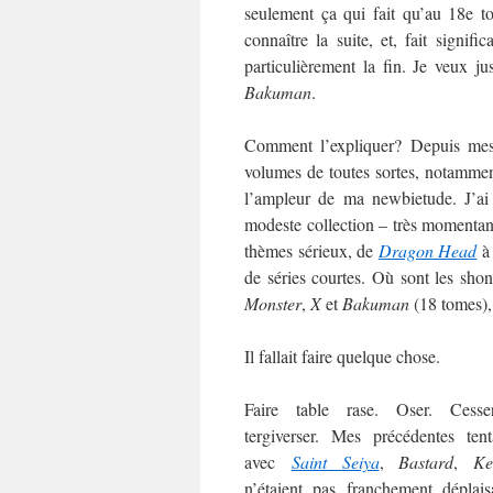
seulement ça qui fait qu’au 18e t
connaître la suite, et, fait signific
particulièrement la fin. Je veux j
Bakuman
.
Comment l’expliquer? Depuis me
volumes de toutes sortes, notamment
l’ampleur de ma newbietude. J’ai
modeste collection – très momentané
thèmes sérieux, de
Dragon Head
de séries courtes. Où sont les sh
Monster
,
X
et
Bakuman
(18 tomes),
Il fallait faire quelque chose.
Faire table rase. Oser. Cess
tergiverser. Mes précédentes tent
avec
Saint Seiya
,
Bastard
,
Ke
n’étaient pas franchement déplais