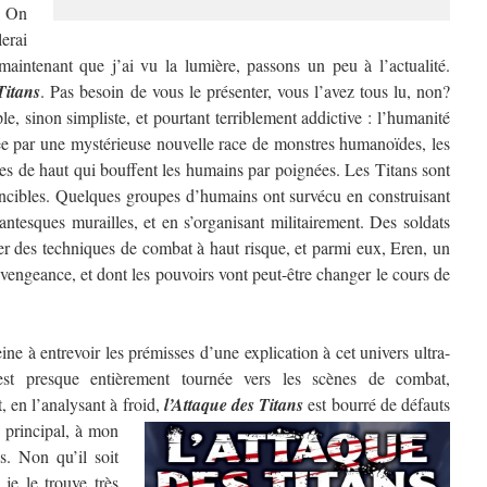
? On
erai
aintenant que j’ai vu la lumière, passons un peu à l’actualité.
Titans
. Pas besoin de vous le présenter, vous l’avez tous lu, non?
e, sinon simpliste, et pourtant terriblement addictive : l’humanité
ée par une mystérieuse nouvelle race de monstres humanoïdes, les
res de haut qui bouffent les humains par poignées. Les Titans sont
ncibles. Quelques groupes d’humains ont survécu en construisant
antesques murailles, et en s’organisant militairement. Des soldats
per des techniques de combat à haut risque, et parmi eux, Eren, un
vengeance, et dont les pouvoirs vont peut-être changer le cours de
e à entrevoir les prémisses d’une explication à cet univers ultra-
 est presque entièrement tournée vers les scènes de combat,
, en l’analysant à froid,
l’Attaque des Titans
est bourré de défauts
 principal, à mon
s. Non qu’il soit
je le trouve très