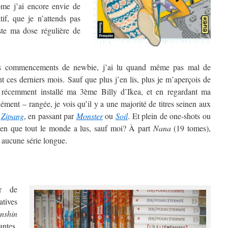
ome j’ai encore envie de
atif, que je n’attends pas
uste ma dose régulière de
s commencements de newbie, j’ai lu quand même pas mal de
 ces derniers mois. Sauf que plus j’en lis, plus je m’aperçois de
 récemment installé ma 3ème Billy d’Ikea, et en regardant ma
ment – rangée, je vois qu’il y a une majorité de titres seinen aux
à
Zipang
, en passant par
Monster
ou
Soil
. Et plein de one-shots ou
onen que tout le monde a lus, sauf moi? À part
Nana
(19 tomes),
 aucune série longue.
er de
atives
nshin
antes,