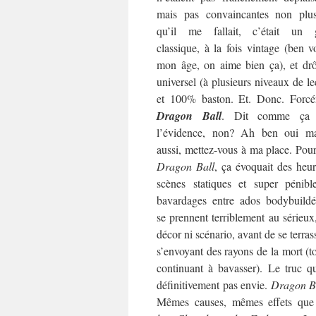
mais pas convaincantes non plu
qu’il me fallait, c’était un 
classique, à la fois vintage (ben v
mon âge, on aime bien ça), et drô
universel (à plusieurs niveaux de le
et 100% baston. Et. Donc. Forcé
Dragon Ball
. Dit comme ça 
l’évidence, non? Ah ben oui ma
aussi, mettez-vous à ma place. Pou
Dragon Ball
, ça évoquait des heu
scènes statiques et super pénibl
bavardages entre ados bodybuildé
se prennent terriblement au sérieux
décor ni scénario, avant de se terras
s’envoyant des rayons de la mort (t
continuant à bavasser). Le truc qu
définitivement pas envie.
Dragon B
Mêmes causes, mêmes effets que