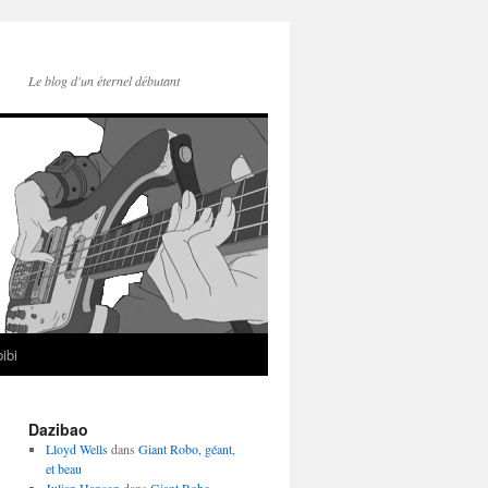
Le blog d'un éternel débutant
ibi
Dazibao
Lloyd Wells
dans
Giant Robo, géant,
et beau