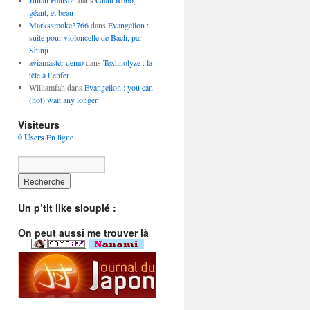
Julian Hanson
dans
Giant Robo,
géant, et beau
Markssmoke3766
dans
Evangelion :
suite pour violoncelle de Bach, par
Shinji
aviamaster demo
dans
Texhnolyze : la
tête à l’enfer
Williamfah dans
Evangelion : you can
(not) wait any longer
Visiteurs
0 Users
En ligne
Un p’tit like siouplé :
On peut aussi me trouver là