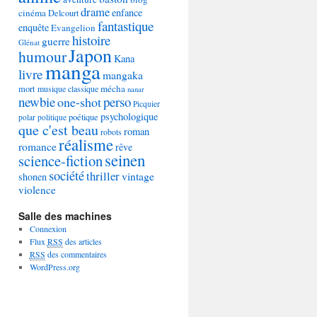
drame
enfance
cinéma
Delcourt
fantastique
enquête
Evangelion
histoire
guerre
Glénat
Japon
humour
Kana
manga
livre
mangaka
mécha
mort
musique classique
nanar
newbie
perso
one-shot
Picquier
psychologique
poétique
polar
politique
que c'est beau
roman
robots
réalisme
romance
rêve
seinen
science-fiction
société
thriller
vintage
shonen
violence
Salle des machines
Connexion
Flux
RSS
des articles
RSS
des commentaires
WordPress.org