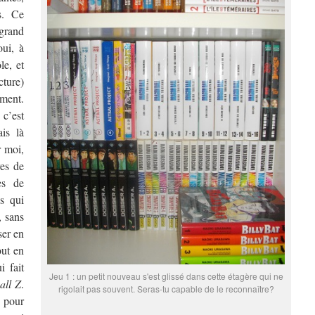
s. Ce
grand
oui, à
le, et
cture)
ment.
c’est
is là
r moi,
res de
es de
s qui
, sans
ser en
out en
i fait
Jeu 1 : un petit nouveau s'est glissé dans cette étagère qui ne
all Z
.
rigolait pas souvent. Seras-tu capable de le reconnaître?
 pour