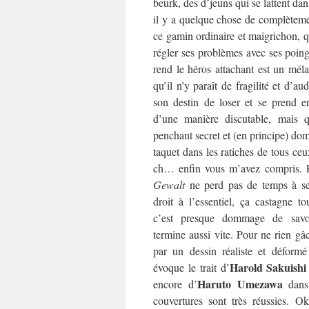
beurk, des d’jeuns qui se lattent dan
il y a quelque chose de complèteme
ce gamin ordinaire et maigrichon, qu
régler ses problèmes avec ses poin
rend le héros attachant est un méla
qu’il n’y paraît de fragilité et d’au
son destin de loser et se prend e
d’une manière discutable, mais qu
penchant secret et (en principe) dom
taquet dans les ratiches de tous ceu
ch… enfin vous m’avez compris. E
Gewalt
ne perd pas de temps à se j
droit à l’essentiel, ça castagne to
c’est presque dommage de sav
termine aussi vite. Pour ne rien gâc
par un dessin réaliste et déformé
Harold Sakuishi
évoque le trait d’
Haruto Umezawa
encore d’
dan
couvertures sont très réussies. O