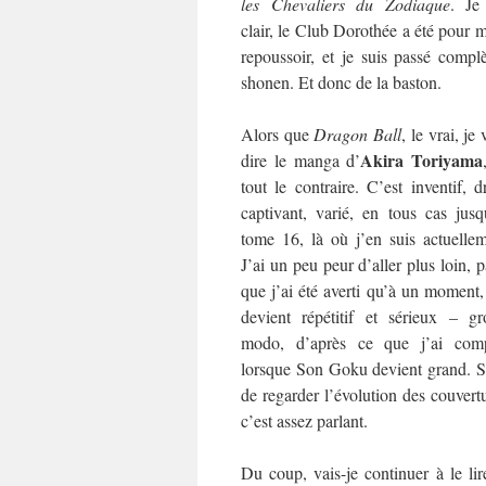
les
Chevaliers du Zodiaque
. Je
clair, le Club Dorothée a été pour 
repoussoir, et je suis passé com
shonen. Et donc de la baston.
Alors que
Dragon Ball
, le vrai, je
Akira Toriyama
dire le manga d’
tout le contraire. C’est inventif, d
captivant, varié, en tous cas jusq
tome 16, là où j’en suis actuellem
J’ai un peu peur d’aller plus loin, 
que j’ai été averti qu’à un moment
devient répétitif et sérieux – gr
modo, d’après ce que j’ai comp
lorsque Son Goku devient grand. Su
de regarder l’évolution des couvertu
c’est assez parlant.
Du coup, vais-je continuer à le lir