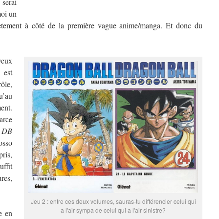
 serai
moi un
plètement à côté de la première vague anime/manga. Et donc du
 veux
, est
rôle,
u’au
ent.
parce
,
DB
osso
ris,
ffit
res,
Jeu 2 : entre ces deux volumes, sauras-tu différencier celui qui
a l'air sympa de celui qui a l'air sinistre?
e en