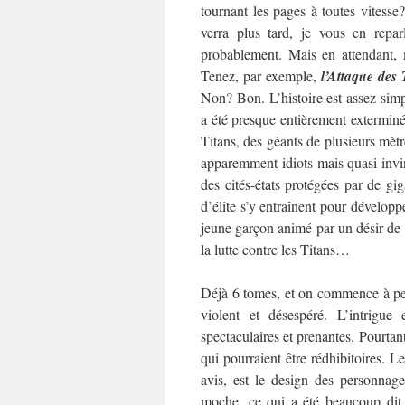
tournant les pages à toutes vitesse
verra plus tard, je vous en reparl
probablement. Mais en attendant, m
Tenez, par exemple,
l’Attaque des 
Non? Bon. L’histoire est assez simpl
a été presque entièrement extermin
Titans, des géants de plusieurs mèt
apparemment idiots mais quasi invi
des cités-états protégées par de gig
d’élite s’y entraînent pour dévelop
jeune garçon animé par un désir de 
la lutte contre les Titans…
Déjà 6 tomes, et on commence à pein
violent et désespéré. L’intrigue
spectaculaires et prenantes. Pourtant
qui pourraient être rédhibitoires.
Le
avis, est le design des personnage
moche, ce qui a été beaucoup dit, 