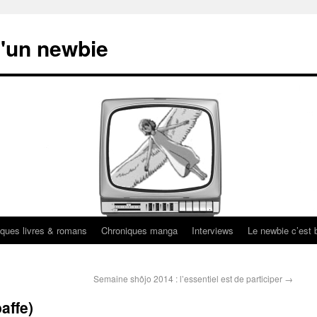
'un newbie
ques livres & romans
Chroniques manga
Interviews
Le newbie c’est b
Semaine shôjo 2014 : l’essentiel est de participer
→
affe)