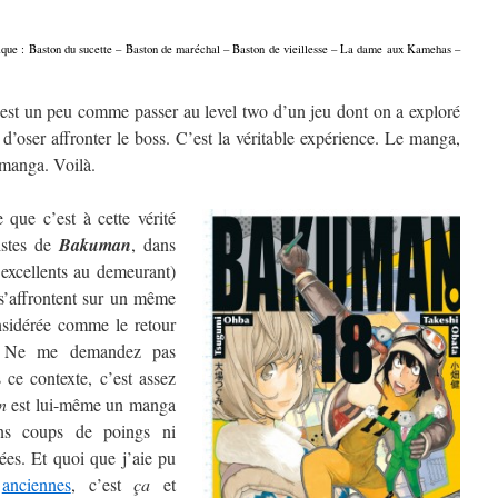
onique : Baston du sucette – Baston de maréchal – Baston de vieillesse – La dame aux Kamehas –
est un peu comme passer au level two d’un jeu dont on a exploré
 d’oser affronter le boss. C’est la véritable expérience. Le manga,
e manga. Voilà.
que c’est à cette vérité
istes de
Bakuman
, dans
 excellents au demeurant)
s’affrontent sur un même
nsidérée comme le retour
. Ne me demandez pas
 ce contexte, c’est assez
n
est lui-même un manga
ans coups de poings ni
es. Et quoi que j’aie pu
anciennes
, c’est
ça
et