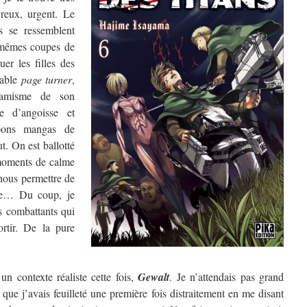
vreux, urgent. Le
s se ressemblent
mêmes coupes de
uer les filles des
table
page turner
,
namisme de son
e d’angoisse et
 bons mangas de
t. On est ballotté
moments de calme
nous permettre de
que… Du coup, je
es combattants qui
ortir. De la pure
n contexte réaliste cette fois,
Gewalt
. Je n’attendais pas grand
 que j’avais feuilleté une première fois distraitement en me disant