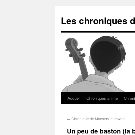
Les chroniques d
Accueil
Chroniques anime
Chroni
←
Chronique de Macross le newbie
Un peu de baston (la b