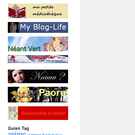
Guten Tag
anime
baston
aventure
blog