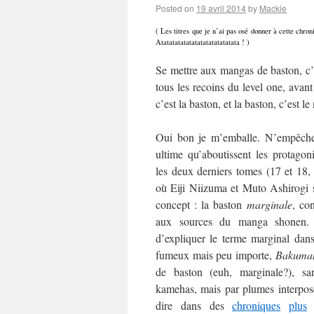
Posted on
19 avril 2014
by
Mackie
( Les titres que je n’ai pas osé donner à cette chr
Atatatatatatatatatatatatatata ! )
Se mettre aux mangas de baston, c’
tous les recoins du level one, avant
c’est la baston, et la baston, c’est l
Oui bon je m’emballe. N’empêche 
ultime qu’aboutissent les protagon
les deux derniers tomes (17 et 18,
où Eiji Niizuma et Muto Ashirogi 
concept : la baston
marginale
, co
aux sources du manga shonen
d’expliquer le terme marginal dans
fumeux mais peu importe,
Bakuma
de baston (euh, marginale?), s
kamehas, mais par plumes interposé
dire dans des
chroniques
plus