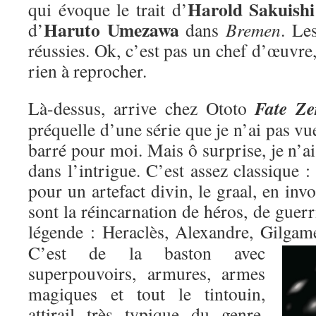
Harold Sakuishi
qui évoque le trait d’
Haruto Umezawa
d’
dans
Bremen
. Le
réussies. Ok, c’est pas un chef d’œuvre,
rien à reprocher.
Fate Ze
Là-dessus, arrive chez Ototo
préquelle d’une série que je n’ai pas vu
barré pour moi. Mais ô surprise, je n’ai
dans l’intrigue. C’est assez classique : 
pour un artefact divin, le graal, en inv
sont la réincarnation de héros, de guer
légende : Heraclès, Alexandre, Gilgame
C’est de la baston avec
superpouvoirs, armures, armes
magiques et tout le tintouin,
attirail très typique du genre,