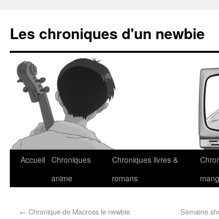
Les chroniques d'un newbie
Accueil
Chroniques
Chroniques livres &
Chro
anime
romans
man
←
Chronique de Macross le newbie
Semaine shôj