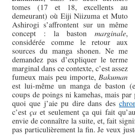
tomes (17 et 18, excellents au
demeurant) où Eiji Niizuma et Muto
Ashirogi s’affrontent sur un même
concept : la baston
marginale
,
considérée comme le retour aux
sources du manga shonen. Ne me
demandez pas d’expliquer le terme
marginal dans ce contexte, c’est assez
fumeux mais peu importe,
Bakuman
est lui-même un manga de baston (eu
coups de poings ni kamehas, mais par 
quoi que j’aie pu dire dans des
chro
c’est
ça
et seulement ça qui fait qu’a
envie de connaître la suite, et, fait signi
pas particulièrement la fin. Je veux jus