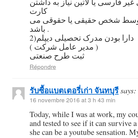
یر فارسی یا لاتین نیاز به داشتن
کارت
توسط شخص حقیقی یا حقوقی می
باشد .
2)دارا بودن مدرک تحصیلی دیپلم
( مدیر عامل شرکت )
ثبت طرح صنعتی
Répondre
รับซื้อแบตเตอรี่เก่า จันทบุรี
says:
16 novembre 2016 at 3 h 43 min
Today, while I was at work, my co
and tested to see if it can survive a
she can be a youtube sensation. My