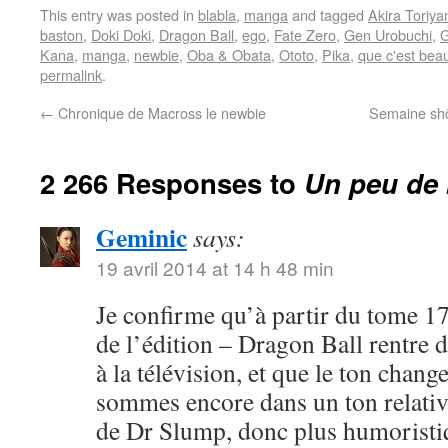
This entry was posted in
blabla
,
manga
and tagged
Akira Toriy
baston
,
Doki Doki
,
Dragon Ball
,
ego
,
Fate Zero
,
Gen Urobuchi
,
G
Kana
,
manga
,
newbie
,
Oba & Obata
,
Ototo
,
Pika
,
que c'est bea
permalink
.
←
Chronique de Macross le newbie
Semaine shôj
2 266 Responses to
Un peu de 
Geminic
says:
19 avril 2014 at 14 h 48 min
Je confirme qu’à partir du tome 17
de l’édition – Dragon Ball rentre 
à la télévision, et que le ton chang
sommes encore dans un ton relativ
de Dr Slump, donc plus humoristi