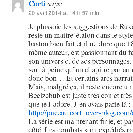
Corti
says:
20 avril 2014 at 14 h 57 min
Je plussoie les suggestions de R
reste un maitre-étalon dans le styl
baston bien fait et il ne dure que
même auteur, est passionnant du fa
son univers et de ses personnages. 
sort à peine qu’un chapitre par an 
donc bon… Et certains arcs narrati
Mais, malgré ça, il reste encore u
Beelzebub est juste très con et très
que je l’adore. J’en avais parlé là :
http://puceau.corti.over-blog.com
La série est maintenant finie, et p
côté. Les combats sont expédiés r