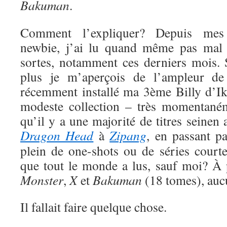
Bakuman
.
Comment l’expliquer? Depuis me
newbie, j’ai lu quand même pas mal 
sortes, notamment ces derniers mois. S
plus je m’aperçois de l’ampleur de
récemment installé ma 3ème Billy d’Ik
modeste collection – très momentaném
qu’il y a une majorité de titres seinen
Dragon Head
à
Zipang
, en passant p
plein de one-shots ou de séries court
que tout le monde a lus, sauf moi? À
Monster
,
X
et
Bakuman
(18 tomes), auc
Il fallait faire quelque chose.