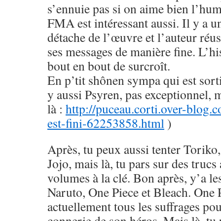
s’ennuie pas si on aime bien l’hu
FMA est intéressant aussi. Il y a u
détache de l’œuvre et l’auteur réus
ses messages de manière fine. L’his
bout en bout de surcroît.
En p’tit shônen sympa qui est sorti
y aussi Psyren, pas exceptionnel, 
là :
http://puceau.corti.over-blog.
est-fini-62253858.html
)
Après, tu peux aussi tenter Toriko
Jojo, mais là, tu pars sur des trucs
volumes à la clé. Bon après, y’a le
Naruto, One Piece et Bleach. One 
actuellement tous les suffrages pou
connerie de son héros. Mais là, tu