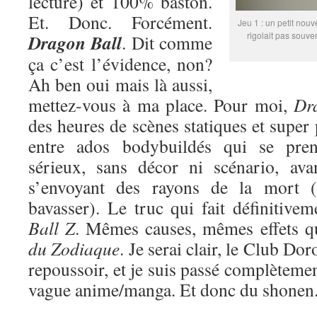
lecture) et 100% baston.
Et. Donc. Forcément.
Jeu 1 : un petit nouv
rigolait pas souve
Dragon Ball
. Dit comme
ça c’est l’évidence, non?
Ah ben oui mais là aussi,
mettez-vous à ma place. Pour moi,
Dr
des heures de scènes statiques et super
entre ados bodybuildés qui se pren
sérieux, sans décor ni scénario, ava
s’envoyant des rayons de la mort (
bavasser). Le truc qui fait définitive
Ball Z
. Mêmes causes, mêmes effets 
du Zodiaque
. Je serai clair, le Club Do
repoussoir, et je suis passé complètemen
vague anime/manga. Et donc du shonen. 