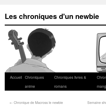
Les chroniques d'un newbie
Accueil
Chroniques
Chroniques livres &
Chro
anime
romans
man
←
Chronique de Macross le newbie
Semaine shôj