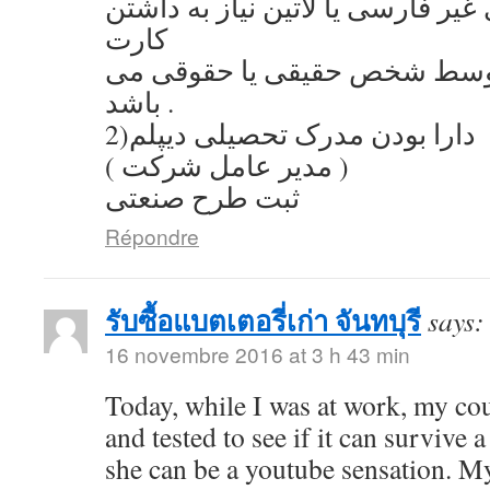
یر فارسی یا لاتین نیاز به داشتن
کارت
توسط شخص حقیقی یا حقوقی می
باشد .
2)دارا بودن مدرک تحصیلی دیپلم
( مدیر عامل شرکت )
ثبت طرح صنعتی
Répondre
รับซื้อแบตเตอรี่เก่า จันทบุรี
says:
16 novembre 2016 at 3 h 43 min
Today, while I was at work, my co
and tested to see if it can survive a
she can be a youtube sensation. My