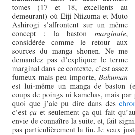
tomes (17 et 18, excellents au
demeurant) où Eiji Niizuma et Muto
Ashirogi s’affrontent sur un même
concept : la baston
marginale
,
considérée comme le retour aux
sources du manga shonen. Ne me
demandez pas d’expliquer le terme
marginal dans ce contexte, c’est assez
fumeux mais peu importe,
Bakuman
est lui-même un manga de baston (eu
coups de poings ni kamehas, mais par 
quoi que j’aie pu dire dans des
chro
c’est
ça
et seulement ça qui fait qu’a
envie de connaître la suite, et, fait signi
pas particulièrement la fin. Je veux jus