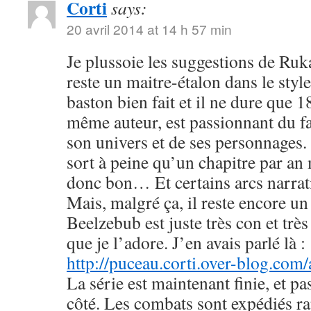
Corti
says:
20 avril 2014 at 14 h 57 min
Je plussoie les suggestions de R
reste un maitre-étalon dans le styl
baston bien fait et il ne dure que
même auteur, est passionnant du fa
son univers et de ses personnages. 
sort à peine qu’un chapitre par an 
donc bon… Et certains arcs narrati
Mais, malgré ça, il reste encore u
Beelzebub est juste très con et très
que je l’adore. J’en avais parlé là :
http://puceau.corti.over-blog.com
La série est maintenant finie, et p
côté. Les combats sont expédiés r