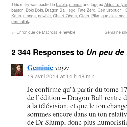
This entry was posted in
blabla
,
manga
and tagged
Akira Toriy
baston
,
Doki Doki
,
Dragon Ball
,
ego
,
Fate Zero
,
Gen Urobuchi
,
G
Kana
,
manga
,
newbie
,
Oba & Obata
,
Ototo
,
Pika
,
que c'est bea
permalink
.
←
Chronique de Macross le newbie
Semaine shôj
2 344 Responses to
Un peu de 
Geminic
says:
19 avril 2014 at 14 h 48 min
Je confirme qu’à partir du tome 17
de l’édition – Dragon Ball rentre 
à la télévision, et que le ton chang
sommes encore dans un ton relativ
de Dr Slump, donc plus humoristi