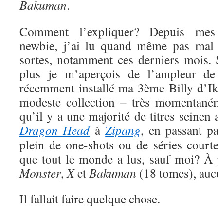
Bakuman
.
Comment l’expliquer? Depuis me
newbie, j’ai lu quand même pas mal 
sortes, notamment ces derniers mois. S
plus je m’aperçois de l’ampleur de
récemment installé ma 3ème Billy d’Ik
modeste collection – très momentaném
qu’il y a une majorité de titres seinen
Dragon Head
à
Zipang
, en passant p
plein de one-shots ou de séries court
que tout le monde a lus, sauf moi? À
Monster
,
X
et
Bakuman
(18 tomes), auc
Il fallait faire quelque chose.