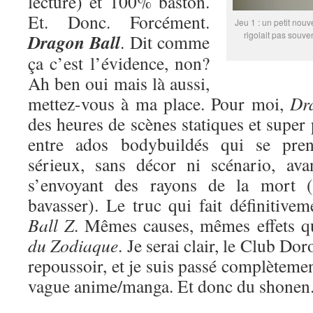
lecture) et 100% baston.
Et. Donc. Forcément.
Jeu 1 : un petit nouv
rigolait pas souve
Dragon Ball
. Dit comme
ça c’est l’évidence, non?
Ah ben oui mais là aussi,
mettez-vous à ma place. Pour moi,
Dr
des heures de scènes statiques et super
entre ados bodybuildés qui se pren
sérieux, sans décor ni scénario, ava
s’envoyant des rayons de la mort (
bavasser). Le truc qui fait définitive
Ball Z
. Mêmes causes, mêmes effets 
du Zodiaque
. Je serai clair, le Club Do
repoussoir, et je suis passé complètemen
vague anime/manga. Et donc du shonen. 