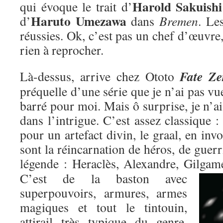
Harold Sakuishi
qui évoque le trait d’
Haruto Umezawa
d’
dans
Bremen
. Le
réussies. Ok, c’est pas un chef d’œuvre,
rien à reprocher.
Fate Ze
Là-dessus, arrive chez Ototo
préquelle d’une série que je n’ai pas vu
barré pour moi. Mais ô surprise, je n’ai
dans l’intrigue. C’est assez classique : 
pour un artefact divin, le graal, en inv
sont la réincarnation de héros, de guer
légende : Heraclès, Alexandre, Gilgame
C’est de la baston avec
superpouvoirs, armures, armes
magiques et tout le tintouin,
attirail très typique du genre,