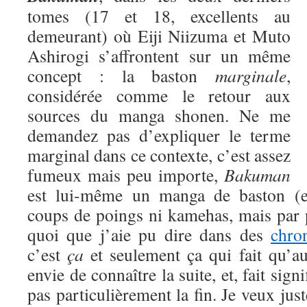
tomes (17 et 18, excellents au
demeurant) où Eiji Niizuma et Muto
Ashirogi s’affrontent sur un même
concept : la baston
marginale
,
considérée comme le retour aux
sources du manga shonen. Ne me
demandez pas d’expliquer le terme
marginal dans ce contexte, c’est assez
fumeux mais peu importe,
Bakuman
est lui-même un manga de baston (eu
coups de poings ni kamehas, mais par 
quoi que j’aie pu dire dans des
chro
c’est
ça
et seulement ça qui fait qu’a
envie de connaître la suite, et, fait signi
pas particulièrement la fin. Je veux jus