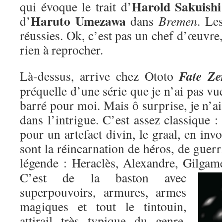
Harold Sakuishi
qui évoque le trait d’
Haruto Umezawa
d’
dans
Bremen
. Le
réussies. Ok, c’est pas un chef d’œuvre,
rien à reprocher.
Fate Ze
Là-dessus, arrive chez Ototo
préquelle d’une série que je n’ai pas vu
barré pour moi. Mais ô surprise, je n’ai
dans l’intrigue. C’est assez classique : 
pour un artefact divin, le graal, en inv
sont la réincarnation de héros, de guer
légende : Heraclès, Alexandre, Gilgame
C’est de la baston avec
superpouvoirs, armures, armes
magiques et tout le tintouin,
attirail très typique du genre,