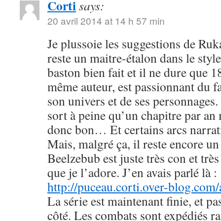
Corti
says:
20 avril 2014 at 14 h 57 min
Je plussoie les suggestions de R
reste un maitre-étalon dans le styl
baston bien fait et il ne dure que
même auteur, est passionnant du fa
son univers et de ses personnages. 
sort à peine qu’un chapitre par an 
donc bon… Et certains arcs narrati
Mais, malgré ça, il reste encore u
Beelzebub est juste très con et très
que je l’adore. J’en avais parlé là :
http://puceau.corti.over-blog.com
La série est maintenant finie, et p
côté. Les combats sont expédiés r