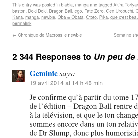
This entry was posted in
blabla
,
manga
and tagged
Akira Toriy
baston
,
Doki Doki
,
Dragon Ball
,
ego
,
Fate Zero
,
Gen Urobuchi
,
G
Kana
,
manga
,
newbie
,
Oba & Obata
,
Ototo
,
Pika
,
que c'est bea
permalink
.
←
Chronique de Macross le newbie
Semaine shôj
2 344 Responses to
Un peu de 
Geminic
says:
19 avril 2014 at 14 h 48 min
Je confirme qu’à partir du tome 17
de l’édition – Dragon Ball rentre 
à la télévision, et que le ton chang
sommes encore dans un ton relativ
de Dr Slump, donc plus humoristi