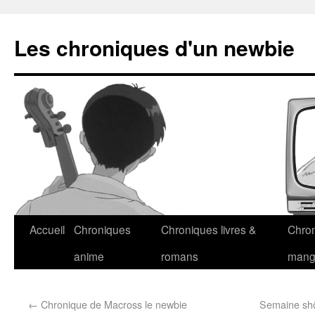
Les chroniques d'un newbie
Accueil
Chroniques
Chroniques livres &
Chro
anime
romans
man
←
Chronique de Macross le newbie
Semaine shôj