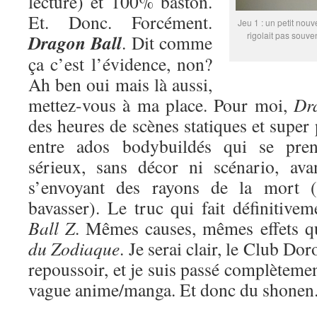
lecture) et 100% baston.
Et. Donc. Forcément.
Jeu 1 : un petit nouv
rigolait pas souve
Dragon Ball
. Dit comme
ça c’est l’évidence, non?
Ah ben oui mais là aussi,
mettez-vous à ma place. Pour moi,
Dr
des heures de scènes statiques et super
entre ados bodybuildés qui se pren
sérieux, sans décor ni scénario, ava
s’envoyant des rayons de la mort (
bavasser). Le truc qui fait définitive
Ball Z
. Mêmes causes, mêmes effets 
du Zodiaque
. Je serai clair, le Club Do
repoussoir, et je suis passé complètemen
vague anime/manga. Et donc du shonen. 