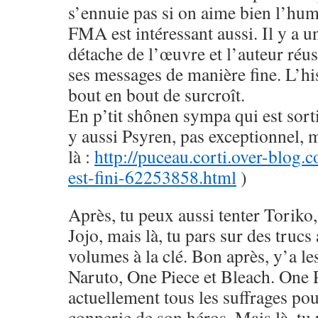
s’ennuie pas si on aime bien l’hu
FMA est intéressant aussi. Il y a u
détache de l’œuvre et l’auteur réus
ses messages de manière fine. L’his
bout en bout de surcroît.
En p’tit shônen sympa qui est sorti
y aussi Psyren, pas exceptionnel, 
là :
http://puceau.corti.over-blog.
est-fini-62253858.html
)
Après, tu peux aussi tenter Toriko
Jojo, mais là, tu pars sur des trucs
volumes à la clé. Bon après, y’a le
Naruto, One Piece et Bleach. One 
actuellement tous les suffrages pou
connerie de son héros. Mais là, tu