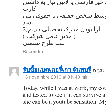
یر فارسی یا لاتین نیاز به داشتن
کارت
توسط شخص حقیقی یا حقوقی می
باشد .
2)دارا بودن مدرک تحصیلی دیپلم
( مدیر عامل شرکت )
ثبت طرح صنعتی
Répondre
รับซื้อแบตเตอรี่เก่า จันทบุรี
says:
16 novembre 2016 at 3 h 43 min
Today, while I was at work, my co
and tested to see if it can survive a
she can be a youtube sensation. My