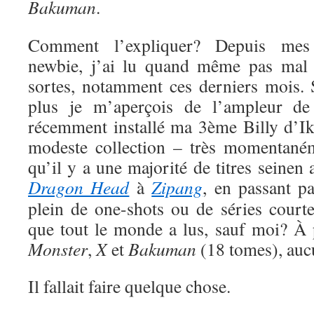
Bakuman
.
Comment l’expliquer? Depuis me
newbie, j’ai lu quand même pas mal 
sortes, notamment ces derniers mois. S
plus je m’aperçois de l’ampleur de
récemment installé ma 3ème Billy d’Ik
modeste collection – très momentaném
qu’il y a une majorité de titres seinen
Dragon Head
à
Zipang
, en passant p
plein de one-shots ou de séries court
que tout le monde a lus, sauf moi? À
Monster
,
X
et
Bakuman
(18 tomes), auc
Il fallait faire quelque chose.