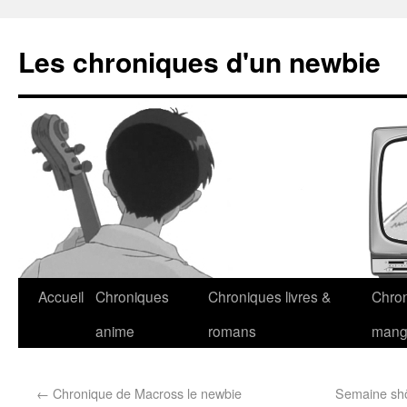
Les chroniques d'un newbie
Accueil
Chroniques
Chroniques livres &
Chro
anime
romans
man
←
Chronique de Macross le newbie
Semaine shôj