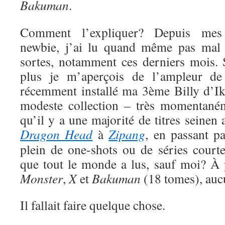
Bakuman
.
Comment l’expliquer? Depuis me
newbie, j’ai lu quand même pas mal 
sortes, notamment ces derniers mois. S
plus je m’aperçois de l’ampleur de
récemment installé ma 3ème Billy d’Ik
modeste collection – très momentaném
qu’il y a une majorité de titres seinen
Dragon Head
à
Zipang
, en passant p
plein de one-shots ou de séries court
que tout le monde a lus, sauf moi? À
Monster
,
X
et
Bakuman
(18 tomes), auc
Il fallait faire quelque chose.