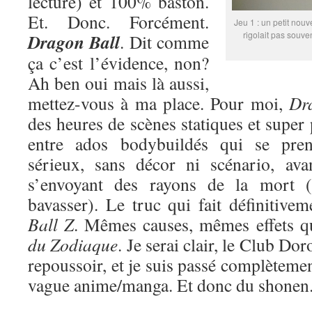
lecture) et 100% baston.
Et. Donc. Forcément.
Jeu 1 : un petit nouv
rigolait pas souve
Dragon Ball
. Dit comme
ça c’est l’évidence, non?
Ah ben oui mais là aussi,
mettez-vous à ma place. Pour moi,
Dr
des heures de scènes statiques et super
entre ados bodybuildés qui se pren
sérieux, sans décor ni scénario, ava
s’envoyant des rayons de la mort (
bavasser). Le truc qui fait définitive
Ball Z
. Mêmes causes, mêmes effets 
du Zodiaque
. Je serai clair, le Club Do
repoussoir, et je suis passé complètemen
vague anime/manga. Et donc du shonen. 