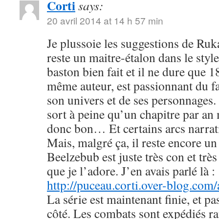
Corti
says:
20 avril 2014 at 14 h 57 min
Je plussoie les suggestions de R
reste un maitre-étalon dans le styl
baston bien fait et il ne dure que
même auteur, est passionnant du fa
son univers et de ses personnages. 
sort à peine qu’un chapitre par an 
donc bon… Et certains arcs narrati
Mais, malgré ça, il reste encore u
Beelzebub est juste très con et très
que je l’adore. J’en avais parlé là :
http://puceau.corti.over-blog.com
La série est maintenant finie, et p
côté. Les combats sont expédiés r