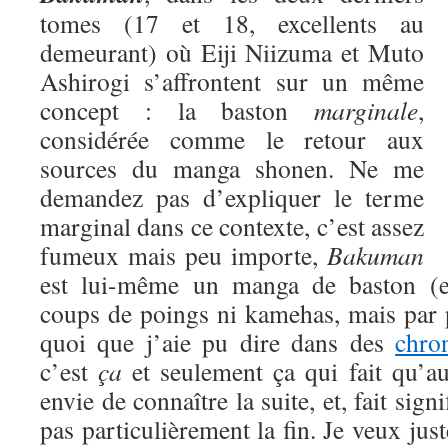
tomes (17 et 18, excellents au
demeurant) où Eiji Niizuma et Muto
Ashirogi s’affrontent sur un même
concept : la baston
marginale
,
considérée comme le retour aux
sources du manga shonen. Ne me
demandez pas d’expliquer le terme
marginal dans ce contexte, c’est assez
fumeux mais peu importe,
Bakuman
est lui-même un manga de baston (eu
coups de poings ni kamehas, mais par 
quoi que j’aie pu dire dans des
chro
c’est
ça
et seulement ça qui fait qu’a
envie de connaître la suite, et, fait signi
pas particulièrement la fin. Je veux jus