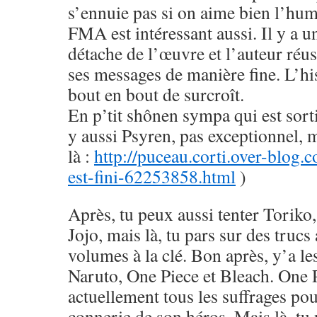
s’ennuie pas si on aime bien l’hu
FMA est intéressant aussi. Il y a u
détache de l’œuvre et l’auteur réus
ses messages de manière fine. L’his
bout en bout de surcroît.
En p’tit shônen sympa qui est sorti
y aussi Psyren, pas exceptionnel, 
là :
http://puceau.corti.over-blog.
est-fini-62253858.html
)
Après, tu peux aussi tenter Toriko
Jojo, mais là, tu pars sur des trucs
volumes à la clé. Bon après, y’a le
Naruto, One Piece et Bleach. One 
actuellement tous les suffrages pou
connerie de son héros. Mais là, tu