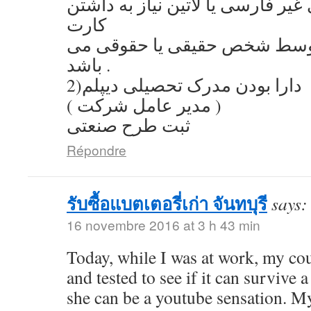
یر فارسی یا لاتین نیاز به داشتن
کارت
توسط شخص حقیقی یا حقوقی می
باشد .
2)دارا بودن مدرک تحصیلی دیپلم
( مدیر عامل شرکت )
ثبت طرح صنعتی
Répondre
รับซื้อแบตเตอรี่เก่า จันทบุรี
says:
16 novembre 2016 at 3 h 43 min
Today, while I was at work, my co
and tested to see if it can survive a
she can be a youtube sensation. My