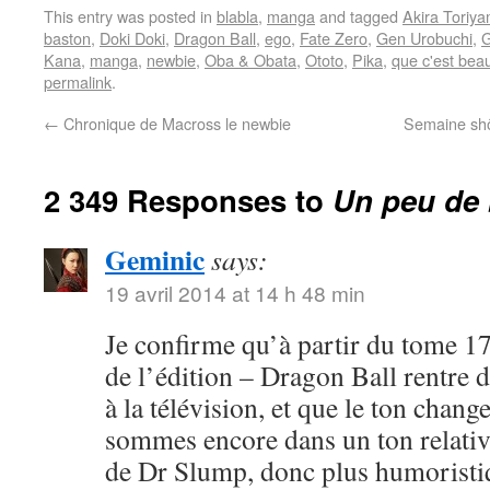
This entry was posted in
blabla
,
manga
and tagged
Akira Toriy
baston
,
Doki Doki
,
Dragon Ball
,
ego
,
Fate Zero
,
Gen Urobuchi
,
G
Kana
,
manga
,
newbie
,
Oba & Obata
,
Ototo
,
Pika
,
que c'est bea
permalink
.
←
Chronique de Macross le newbie
Semaine shôj
2 349 Responses to
Un peu de 
Geminic
says:
19 avril 2014 at 14 h 48 min
Je confirme qu’à partir du tome 17
de l’édition – Dragon Ball rentre 
à la télévision, et que le ton chang
sommes encore dans un ton relativ
de Dr Slump, donc plus humoristi