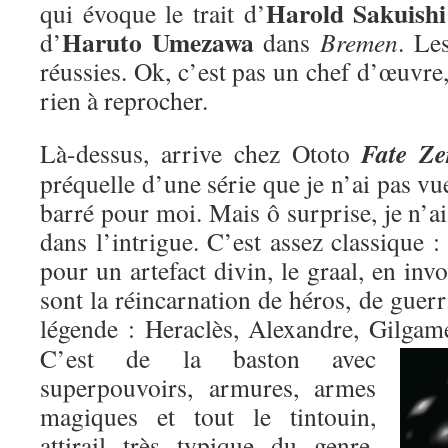
Harold Sakuishi
qui évoque le trait d’
Haruto Umezawa
d’
dans
Bremen
. Le
réussies. Ok, c’est pas un chef d’œuvre,
rien à reprocher.
Fate Ze
Là-dessus, arrive chez Ototo
préquelle d’une série que je n’ai pas vu
barré pour moi. Mais ô surprise, je n’ai
dans l’intrigue. C’est assez classique : 
pour un artefact divin, le graal, en inv
sont la réincarnation de héros, de guer
légende : Heraclès, Alexandre, Gilgame
C’est de la baston avec
superpouvoirs, armures, armes
magiques et tout le tintouin,
attirail très typique du genre,