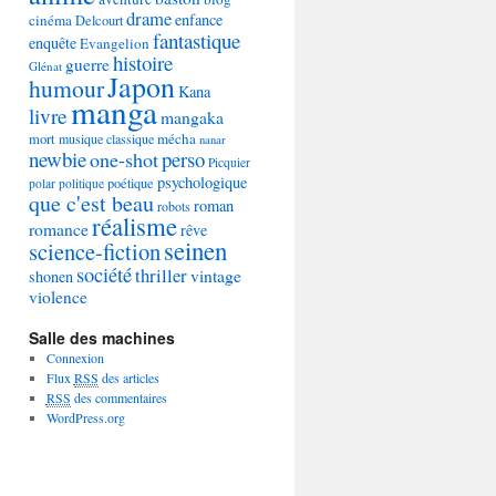
drame
enfance
cinéma
Delcourt
fantastique
enquête
Evangelion
histoire
guerre
Glénat
Japon
humour
Kana
manga
livre
mangaka
mécha
mort
musique classique
nanar
newbie
perso
one-shot
Picquier
psychologique
poétique
polar
politique
que c'est beau
roman
robots
réalisme
romance
rêve
seinen
science-fiction
société
thriller
vintage
shonen
violence
Salle des machines
Connexion
Flux
RSS
des articles
RSS
des commentaires
WordPress.org