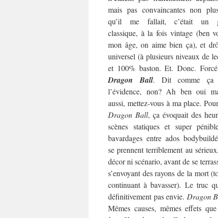
mais pas convaincantes non plu
qu’il me fallait, c’était un 
classique, à la fois vintage (ben v
mon âge, on aime bien ça), et drô
universel (à plusieurs niveaux de le
et 100% baston. Et. Donc. Forcé
Dragon Ball
. Dit comme ça 
l’évidence, non? Ah ben oui ma
aussi, mettez-vous à ma place. Pou
Dragon Ball
, ça évoquait des heu
scènes statiques et super pénibl
bavardages entre ados bodybuildé
se prennent terriblement au sérieux
décor ni scénario, avant de se terras
s’envoyant des rayons de la mort (t
continuant à bavasser). Le truc qu
définitivement pas envie.
Dragon B
Mêmes causes, mêmes effets que