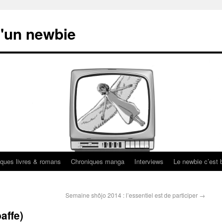
'un newbie
ques livres & romans
Chroniques manga
Interviews
Le newbie c’est b
Semaine shôjo 2014 : l’essentiel est de participer
→
affe)