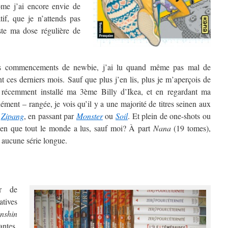
ome j’ai encore envie de
atif, que je n’attends pas
uste ma dose régulière de
s commencements de newbie, j’ai lu quand même pas mal de
 ces derniers mois. Sauf que plus j’en lis, plus je m’aperçois de
 récemment installé ma 3ème Billy d’Ikea, et en regardant ma
ment – rangée, je vois qu’il y a une majorité de titres seinen aux
à
Zipang
, en passant par
Monster
ou
Soil
. Et plein de one-shots ou
onen que tout le monde a lus, sauf moi? À part
Nana
(19 tomes),
 aucune série longue.
er de
atives
nshin
antes,