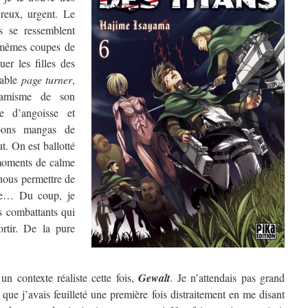
vreux, urgent. Le
s se ressemblent
mêmes coupes de
uer les filles des
table
page turner
,
namisme de son
e d’angoisse et
 bons mangas de
t. On est ballotté
moments de calme
nous permettre de
que… Du coup, je
es combattants qui
ortir. De la pure
n contexte réaliste cette fois,
Gewalt
. Je n’attendais pas grand
 que j’avais feuilleté une première fois distraitement en me disant