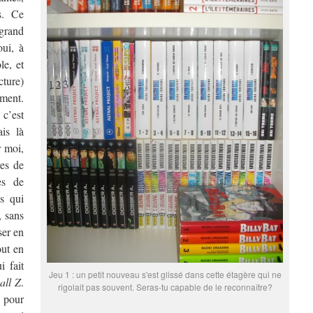
s. Ce
grand
oui, à
le, et
cture)
ment.
c’est
is là
r moi,
res de
es de
s qui
, sans
ser en
out en
i fait
Jeu 1 : un petit nouveau s'est glissé dans cette étagère qui ne
all Z
.
rigolait pas souvent. Seras-tu capable de le reconnaître?
 pour