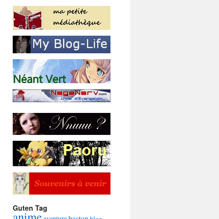
Guten Tag
anime
baston
aventure
blog