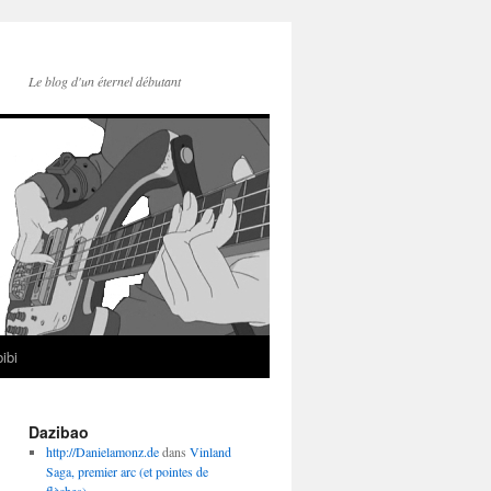
Le blog d'un éternel débutant
ibi
Dazibao
http://Danielamonz.de
dans
Vinland
Saga, premier arc (et pointes de