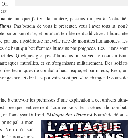
? On
erai
aintenant que j’ai vu la lumière, passons un peu à l’actualité.
Titans
. Pas besoin de vous le présenter, vous l’avez tous lu, non?
e, sinon simpliste, et pourtant terriblement addictive : l’humanité
ée par une mystérieuse nouvelle race de monstres humanoïdes, les
res de haut qui bouffent les humains par poignées. Les Titans sont
ncibles. Quelques groupes d’humains ont survécu en construisant
antesques murailles, et en s’organisant militairement. Des soldats
per des techniques de combat à haut risque, et parmi eux, Eren, un
vengeance, et dont les pouvoirs vont peut-être changer le cours de
e à entrevoir les prémisses d’une explication à cet univers ultra-
 est presque entièrement tournée vers les scènes de combat,
, en l’analysant à froid,
l’Attaque des Titans
est bourré de défauts
 principal, à mon
s. Non qu’il soit
je le trouve très