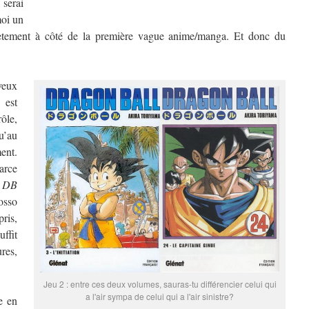
 serai
moi un
plètement à côté de la première vague anime/manga. Et donc du
 veux
, est
rôle,
u’au
ent.
parce
,
DB
osso
ris,
ffit
res,
Jeu 2 : entre ces deux volumes, sauras-tu différencier celui qui
a l'air sympa de celui qui a l'air sinistre?
e en