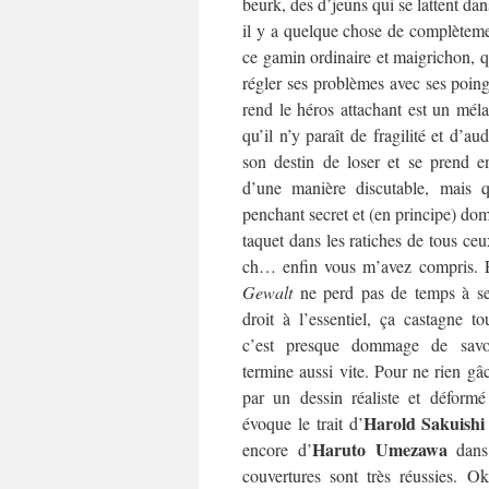
beurk, des d’jeuns qui se lattent dan
il y a quelque chose de complèteme
ce gamin ordinaire et maigrichon, qu
régler ses problèmes avec ses poin
rend le héros attachant est un méla
qu’il n’y paraît de fragilité et d’au
son destin de loser et se prend e
d’une manière discutable, mais qu
penchant secret et (en principe) dom
taquet dans les ratiches de tous ceu
ch… enfin vous m’avez compris. E
Gewalt
ne perd pas de temps à se j
droit à l’essentiel, ça castagne to
c’est presque dommage de sav
termine aussi vite. Pour ne rien gâc
par un dessin réaliste et déformé
Harold Sakuishi
évoque le trait d’
Haruto Umezawa
encore d’
dan
couvertures sont très réussies. O