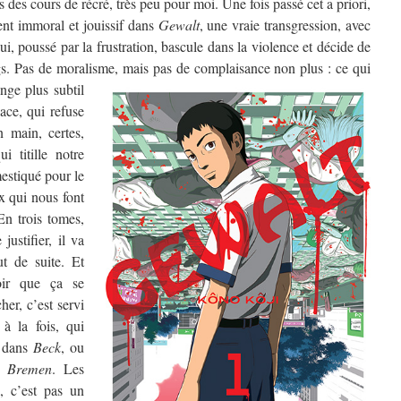
s des cours de récré, très peu pour moi. Une fois passé cet a priori,
nt immoral et jouissif dans
Gewalt
, une vraie transgression, avec
i, poussé par la frustration, bascule dans la violence et décide de
gs. Pas de moralisme, mais pas de complaisance non plus :
ce qui
nge plus subtil
dace, qui refuse
n main, certes,
i titille notre
estiqué pour le
x qui nous font
n trois tomes,
ustifier, il va
ut de suite. Et
oir que ça se
her, c’est servi
 à la fois, qui
dans
Beck
, ou
s
Bremen
. Les
k, c’est pas un