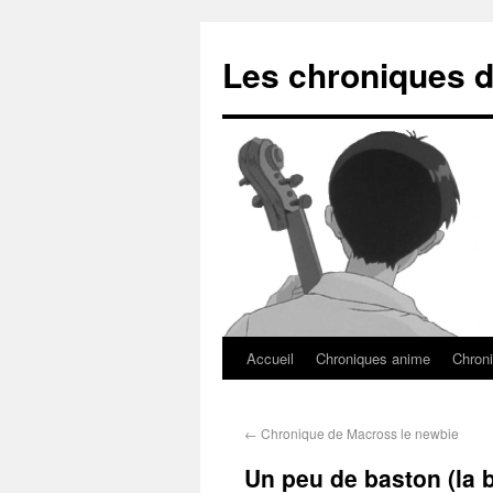
Les chroniques d
Accueil
Chroniques anime
Chroni
←
Chronique de Macross le newbie
Un peu de baston (la b