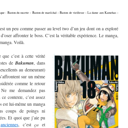
onique : Baston du sucette – Baston de maréchal – Baston de vieillesse – La dame aux Kamehas –
est un peu comme passer au level two d’un jeu dont on a exploré
 d’oser affronter le boss. C’est la véritable expérience. Le manga,
e manga. Voilà.
que c’est à cette vérité
istes de
Bakuman
, dans
 excellents au demeurant)
s’affrontent sur un même
nsidérée comme le retour
. Ne me demandez pas
 ce contexte, c’est assez
n
est lui-même un manga
ans coups de poings ni
es. Et quoi que j’aie pu
anciennes
, c’est
ça
et