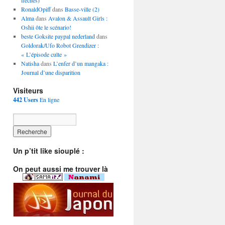
flèches)
RonaldOpiff
dans
Basse-ville (2)
Alma
dans
Avalon & Assault Girls :
Oshii ôte le scénario!
beste Goksite paypal nederland
dans
Goldorak/Ufo Robot Grendizer :
« L’épisode culte »
Natisha
dans
L’enfer d’un mangaka :
Journal d’une disparition
Visiteurs
442 Users
En ligne
Un p’tit like siouplé :
On peut aussi me trouver là