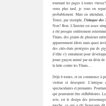
tournant les pages à toutes vitesse
verra plus tard, je vous en reparl
probablement. Mais en attendant, m
Tenez, par exemple,
l’Attaque des 
Non? Bon. L’histoire est assez simpl
a été presque entièrement extermin
Titans, des géants de plusieurs mèt
apparemment idiots mais quasi invi
des cités-états protégées par de gig
d’élite s’y entraînent pour dévelop
jeune garçon animé par un désir de 
la lutte contre les Titans…
Déjà 6 tomes, et on commence à pein
violent et désespéré. L’intrigue
spectaculaires et prenantes. Pourtant
qui pourraient être rédhibitoires.
Le
avis, est le design des personnage
moche, ce qui a été beaucoup dit, 