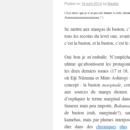
Posted on
19 avril 2014
by
Mackie
( Les titres que je n’ai pas osé donner à cette chr
Atatatatatatatatatatatatatata ! )
Se mettre aux mangas de baston, c’
tous les recoins du level one, avant
c’est la baston, et la baston, c’est l
Oui bon je m’emballe. N’empêche 
ultime qu’aboutissent les protagon
les deux derniers tomes (17 et 18,
où Eiji Niizuma et Muto Ashirogi 
concept : la baston
marginale
, co
aux sources du manga shonen
d’expliquer le terme marginal dans
fumeux mais peu importe,
Bakuma
de baston (euh, marginale?), s
kamehas, mais par plumes interposé
dire dans des
chroniques
plus