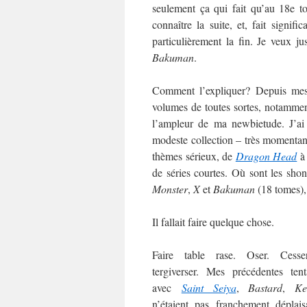
seulement ça qui fait qu’au 18e t
connaître la suite, et, fait signific
particulièrement la fin. Je veux j
Bakuman
.
Comment l’expliquer? Depuis me
volumes de toutes sortes, notamment
l’ampleur de ma newbietude. J’ai
modeste collection – très momentané
thèmes sérieux, de
Dragon Head
de séries courtes. Où sont les sh
Monster
,
X
et
Bakuman
(18 tomes),
Il fallait faire quelque chose.
Faire table rase. Oser. Cess
tergiverser. Mes précédentes tent
avec
Saint Seiya
,
Bastard
,
Ke
n’étaient pas franchement déplais