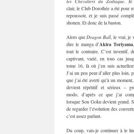
les
Chevaliers du Zodiaque
. Je
clair, le Club Dorothée a été pour 
repoussoir, et je suis passé com
shonen. Et donc de la baston.
Alors que
Dragon Ball
, le vrai, je
Akira Toriyama
dire le manga d’
tout le contraire. C’est inventif, d
captivant, varié, en tous cas jusq
tome 16, là où j’en suis actuellem
J’ai un peu peur d’aller plus loin, 
que j’ai été averti qu’à un moment
devient répétitif et sérieux – gr
modo, d’après ce que j’ai comp
lorsque Son Goku devient grand. Su
de regarder l’évolution des couvertu
c’est assez parlant.
Du coup, vais-je continuer à le lir