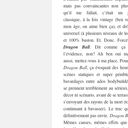
mais pas convaincantes non plu
qu’il me fallait, c’était un 
classique, à la fois vintage (ben v
mon âge, on aime bien ça), et drô
universel (à plusieurs niveaux de le
et 100% baston. Et. Donc. Forcé
Dragon Ball
. Dit comme ça 
l’évidence, non? Ah ben oui ma
aussi, mettez-vous à ma place. Pou
Dragon Ball
, ça évoquait des heu
scènes statiques et super pénibl
bavardages entre ados bodybuildé
se prennent terriblement au sérieux
décor ni scénario, avant de se terras
s’envoyant des rayons de la mort (t
continuant à bavasser). Le truc qu
définitivement pas envie.
Dragon B
Mêmes causes, mêmes effets que