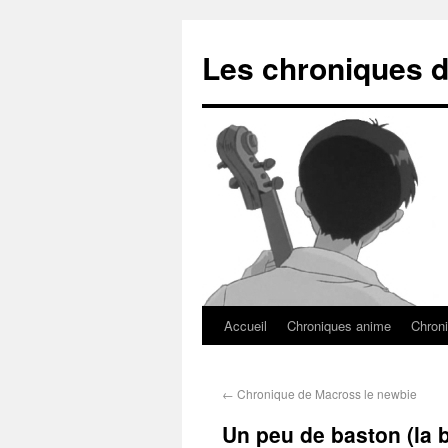
Les chroniques d
Accueil
Chroniques anime
Chroni
←
Chronique de Macross le newbie
Un peu de baston (la b