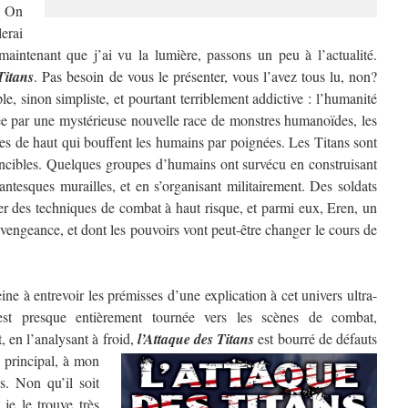
? On
erai
aintenant que j’ai vu la lumière, passons un peu à l’actualité.
Titans
. Pas besoin de vous le présenter, vous l’avez tous lu, non?
e, sinon simpliste, et pourtant terriblement addictive : l’humanité
ée par une mystérieuse nouvelle race de monstres humanoïdes, les
res de haut qui bouffent les humains par poignées. Les Titans sont
ncibles. Quelques groupes d’humains ont survécu en construisant
antesques murailles, et en s’organisant militairement. Des soldats
per des techniques de combat à haut risque, et parmi eux, Eren, un
vengeance, et dont les pouvoirs vont peut-être changer le cours de
e à entrevoir les prémisses d’une explication à cet univers ultra-
 est presque entièrement tournée vers les scènes de combat,
, en l’analysant à froid,
l’Attaque des Titans
est bourré de défauts
 principal, à mon
s. Non qu’il soit
je le trouve très