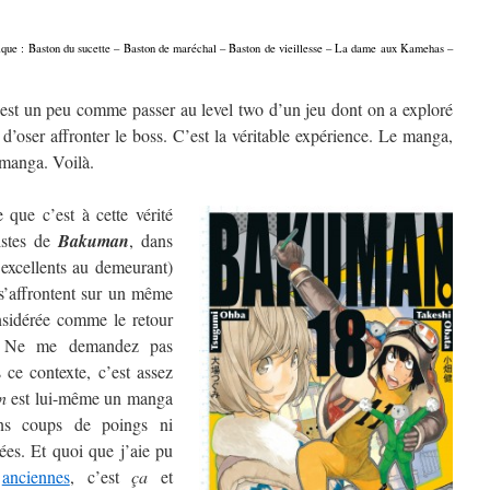
onique : Baston du sucette – Baston de maréchal – Baston de vieillesse – La dame aux Kamehas –
est un peu comme passer au level two d’un jeu dont on a exploré
 d’oser affronter le boss. C’est la véritable expérience. Le manga,
e manga. Voilà.
que c’est à cette vérité
istes de
Bakuman
, dans
 excellents au demeurant)
s’affrontent sur un même
nsidérée comme le retour
. Ne me demandez pas
 ce contexte, c’est assez
n
est lui-même un manga
ans coups de poings ni
es. Et quoi que j’aie pu
anciennes
, c’est
ça
et