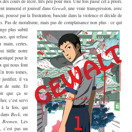
s des cours de récré, très peu pour moi. Une fois passé cet a priori,
nt immoral et jouissif dans
Gewalt
, une vraie transgression, avec
i, poussé par la frustration, bascule dans la violence et décide de
gs. Pas de moralisme, mais pas de complaisance non plus :
ce qui
nge plus subtil
dace, qui refuse
n main, certes,
i titille notre
estiqué pour le
x qui nous font
n trois tomes,
ustifier, il va
ut de suite. Et
oir que ça se
her, c’est servi
 à la fois, qui
dans
Beck
, ou
s
Bremen
. Les
k, c’est pas un