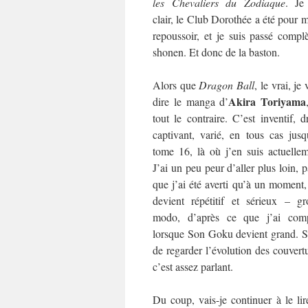
les
Chevaliers du Zodiaque
. Je
clair, le Club Dorothée a été pour 
repoussoir, et je suis passé com
shonen. Et donc de la baston.
Alors que
Dragon Ball
, le vrai, je
Akira Toriyama
dire le manga d’
tout le contraire. C’est inventif, d
captivant, varié, en tous cas jusq
tome 16, là où j’en suis actuellem
J’ai un peu peur d’aller plus loin, 
que j’ai été averti qu’à un moment
devient répétitif et sérieux – gr
modo, d’après ce que j’ai comp
lorsque Son Goku devient grand. Su
de regarder l’évolution des couvertu
c’est assez parlant.
Du coup, vais-je continuer à le lir