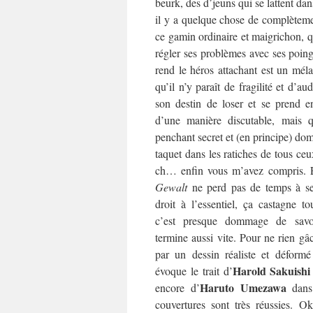
beurk, des d’jeuns qui se lattent dan
il y a quelque chose de complèteme
ce gamin ordinaire et maigrichon, qu
régler ses problèmes avec ses poin
rend le héros attachant est un méla
qu’il n’y paraît de fragilité et d’au
son destin de loser et se prend e
d’une manière discutable, mais qu
penchant secret et (en principe) dom
taquet dans les ratiches de tous ceu
ch… enfin vous m’avez compris. E
Gewalt
ne perd pas de temps à se j
droit à l’essentiel, ça castagne to
c’est presque dommage de sav
termine aussi vite. Pour ne rien gâc
par un dessin réaliste et déformé
Harold Sakuishi
évoque le trait d’
Haruto Umezawa
encore d’
dan
couvertures sont très réussies. O