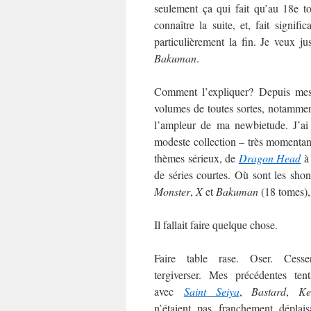
seulement ça qui fait qu’au 18e t
connaître la suite, et, fait signific
particulièrement la fin. Je veux j
Bakuman
.
Comment l’expliquer? Depuis me
volumes de toutes sortes, notamment
l’ampleur de ma newbietude. J’ai
modeste collection – très momentané
thèmes sérieux, de
Dragon Head
de séries courtes. Où sont les sh
Monster
,
X
et
Bakuman
(18 tomes),
Il fallait faire quelque chose.
Faire table rase. Oser. Cess
tergiverser. Mes précédentes tent
avec
Saint Seiya
,
Bastard
,
Ke
n’étaient pas franchement déplais