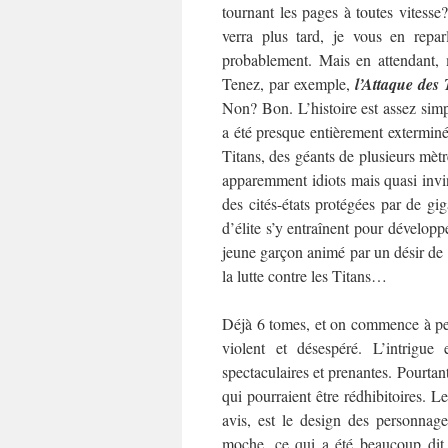
tournant les pages à toutes vitesse
verra plus tard, je vous en reparl
probablement. Mais en attendant, m
Tenez, par exemple,
l’Attaque des 
Non? Bon. L’histoire est assez simpl
a été presque entièrement extermin
Titans, des géants de plusieurs mèt
apparemment idiots mais quasi invi
des cités-états protégées par de gig
d’élite s’y entraînent pour dévelop
jeune garçon animé par un désir de 
la lutte contre les Titans…
Déjà 6 tomes, et on commence à pein
violent et désespéré. L’intrigue
spectaculaires et prenantes. Pourtant
qui pourraient être rédhibitoires.
Le
avis, est le design des personnage
moche, ce qui a été beaucoup dit, 