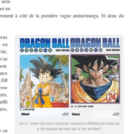
 serai
moi un
plètement à côté de la première vague anime/manga. Et donc du
 veux
, est
rôle,
u’au
ent.
parce
,
DB
osso
ris,
ffit
res,
Jeu 2 : entre ces deux volumes, sauras-tu différencier celui qui
a l'air sympa de celui qui a l'air sinistre?
e en