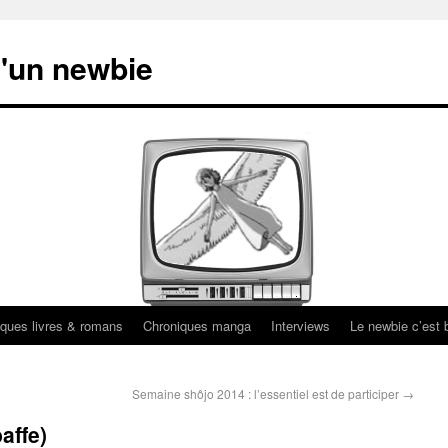
'un newbie
ques livres & romans
Chroniques manga
Interviews
Le newbie c’est b
Semaine shôjo 2014 : l’essentiel est de participer
→
affe)