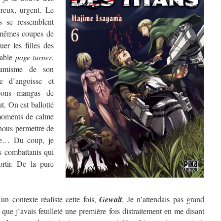
vreux, urgent. Le
s se ressemblent
mêmes coupes de
uer les filles des
table
page turner
,
namisme de son
e d’angoisse et
 bons mangas de
t. On est ballotté
moments de calme
nous permettre de
que… Du coup, je
es combattants qui
ortir. De la pure
n contexte réaliste cette fois,
Gewalt
. Je n’attendais pas grand
 que j’avais feuilleté une première fois distraitement en me disant