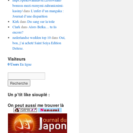
https://piskovaninavse.cz/srovnani-
bonusu-mezi-ruznymi-zahranicnimi-
kasiny/
dans
L’enfer d’un mangaka :
Journal d’une disparition
Kirk
dans
Du sang sur la toile
Clark
dans
Alors Belka… tu lis
encore?
nederlandse wedden top 10
dans
Oui,
bon, j’ai acheté Saint Seiya Edition
Deluxe.
Visiteurs
0 Users
En ligne
Un p’tit like siouplé :
On peut aussi me trouver là