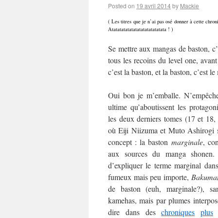
Posted on
19 avril 2014
by
Mackie
( Les titres que je n’ai pas osé donner à cette chr
Atatatatatatatatatatatatatata ! )
Se mettre aux mangas de baston, c’
tous les recoins du level one, avant
c’est la baston, et la baston, c’est l
Oui bon je m’emballe. N’empêche 
ultime qu’aboutissent les protagon
les deux derniers tomes (17 et 18,
où Eiji Niizuma et Muto Ashirogi 
concept : la baston
marginale
, co
aux sources du manga shonen
d’expliquer le terme marginal dans
fumeux mais peu importe,
Bakuma
de baston (euh, marginale?), s
kamehas, mais par plumes interposé
dire dans des
chroniques
plus