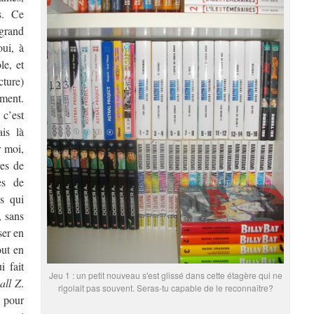
s. Ce
grand
oui, à
le, et
cture)
ment.
c’est
is là
r moi,
res de
es de
s qui
, sans
ser en
out en
i fait
Jeu 1 : un petit nouveau s'est glissé dans cette étagère qui ne
all Z
.
rigolait pas souvent. Seras-tu capable de le reconnaître?
 pour