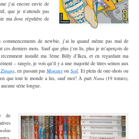
ome j’ai encore envie de
atif, que je n’attends pas
uste ma dose régulière de
s commencements de newbie, j’ai lu quand même pas mal de
 ces derniers mois. Sauf que plus j’en lis, plus je m’aperçois de
 récemment installé ma 3ème Billy d’Ikea, et en regardant ma
ment – rangée, je vois qu’il y a une majorité de titres seinen aux
à
Zipang
, en passant par
Monster
ou
Soil
. Et plein de one-shots ou
onen que tout le monde a lus, sauf moi? À part
Nana
(19 tomes),
 aucune série longue.
er de
atives
nshin
antes,