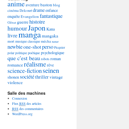
anime
baston
aventure
blog
drame
enfance
cinéma
Delcourt
fantastique
enquête
Evangelion
histoire
guerre
Glénat
Japon
humour
Kana
manga
livre
mangaka
mécha
mort
musique classique
nanar
newbie
perso
one-shot
Picquier
psychologique
poétique
polar
politique
que c'est beau
roman
robots
réalisme
romance
rêve
seinen
science-fiction
société
thriller
vintage
shonen
violence
Salle des machines
Connexion
Flux
RSS
des articles
RSS
des commentaires
WordPress.org