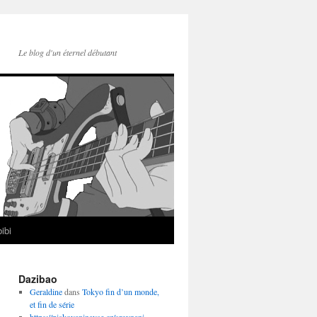
Le blog d'un éternel débutant
ibi
Dazibao
Geraldine
dans
Tokyo fin d’un monde,
et fin de série