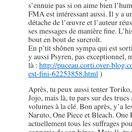
s’ennuie pas si on aime bien l’hu
FMA est intéressant aussi. Il y a u
détache de l’œuvre et l’auteur réus
ses messages de manière fine. L’his
bout en bout de surcroît.
En p’tit shônen sympa qui est sorti
y aussi Psyren, pas exceptionnel, 
là :
http://puceau.corti.over-blog.
est-fini-62253858.html
)
Après, tu peux aussi tenter Toriko
Jojo, mais là, tu pars sur des trucs
volumes à la clé. Bon après, y’a le
Naruto, One Piece et Bleach. One 
actuellement tous les suffrages pou
connerie de son héros. Mais là, tu