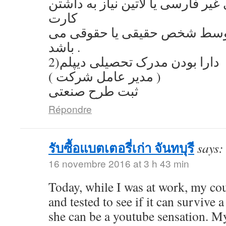
یر فارسی یا لاتین نیاز به داشتن
کارت
توسط شخص حقیقی یا حقوقی می
باشد .
2)دارا بودن مدرک تحصیلی دیپلم
( مدیر عامل شرکت )
ثبت طرح صنعتی
Répondre
รับซื้อแบตเตอรี่เก่า จันทบุรี
says:
16 novembre 2016 at 3 h 43 min
Today, while I was at work, my co
and tested to see if it can survive a
she can be a youtube sensation. My