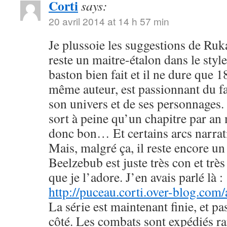
Corti
says:
20 avril 2014 at 14 h 57 min
Je plussoie les suggestions de R
reste un maitre-étalon dans le styl
baston bien fait et il ne dure que
même auteur, est passionnant du fa
son univers et de ses personnages. 
sort à peine qu’un chapitre par an 
donc bon… Et certains arcs narrati
Mais, malgré ça, il reste encore u
Beelzebub est juste très con et très
que je l’adore. J’en avais parlé là :
http://puceau.corti.over-blog.com
La série est maintenant finie, et p
côté. Les combats sont expédiés r