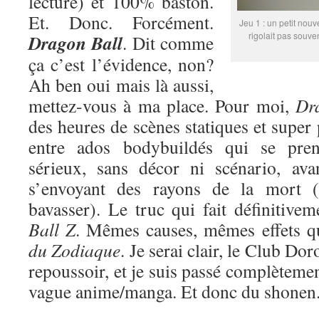
lecture) et 100% baston.
Et. Donc. Forcément.
Jeu 1 : un petit nouv
rigolait pas souve
Dragon Ball
. Dit comme
ça c’est l’évidence, non?
Ah ben oui mais là aussi,
mettez-vous à ma place. Pour moi,
Dr
des heures de scènes statiques et super
entre ados bodybuildés qui se pren
sérieux, sans décor ni scénario, ava
s’envoyant des rayons de la mort (
bavasser). Le truc qui fait définitive
Ball Z
. Mêmes causes, mêmes effets 
du Zodiaque
. Je serai clair, le Club Do
repoussoir, et je suis passé complètemen
vague anime/manga. Et donc du shonen. 