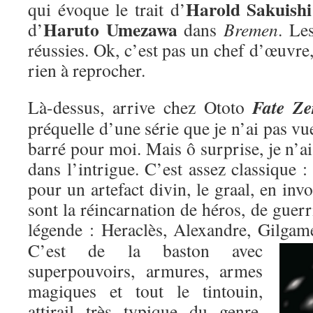
Harold Sakuishi
qui évoque le trait d’
Haruto Umezawa
d’
dans
Bremen
. Le
réussies. Ok, c’est pas un chef d’œuvre,
rien à reprocher.
Fate Ze
Là-dessus, arrive chez Ototo
préquelle d’une série que je n’ai pas vu
barré pour moi. Mais ô surprise, je n’ai
dans l’intrigue. C’est assez classique : 
pour un artefact divin, le graal, en inv
sont la réincarnation de héros, de guer
légende : Heraclès, Alexandre, Gilgame
C’est de la baston avec
superpouvoirs, armures, armes
magiques et tout le tintouin,
attirail très typique du genre,