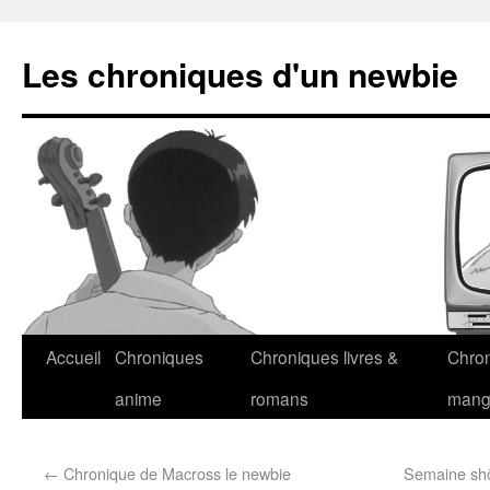
Les chroniques d'un newbie
Accueil
Chroniques
Chroniques livres &
Chro
anime
romans
man
←
Chronique de Macross le newbie
Semaine shôj