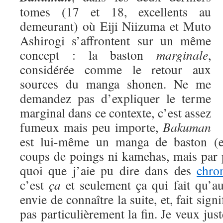
tomes (17 et 18, excellents au
demeurant) où Eiji Niizuma et Muto
Ashirogi s’affrontent sur un même
concept : la baston
marginale
,
considérée comme le retour aux
sources du manga shonen. Ne me
demandez pas d’expliquer le terme
marginal dans ce contexte, c’est assez
fumeux mais peu importe,
Bakuman
est lui-même un manga de baston (eu
coups de poings ni kamehas, mais par 
quoi que j’aie pu dire dans des
chro
c’est
ça
et seulement ça qui fait qu’a
envie de connaître la suite, et, fait signi
pas particulièrement la fin. Je veux jus