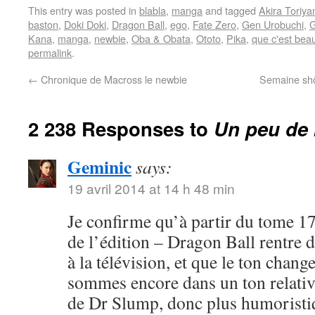
This entry was posted in
blabla
,
manga
and tagged
Akira Toriy
baston
,
Doki Doki
,
Dragon Ball
,
ego
,
Fate Zero
,
Gen Urobuchi
,
G
Kana
,
manga
,
newbie
,
Oba & Obata
,
Ototo
,
Pika
,
que c'est bea
permalink
.
←
Chronique de Macross le newbie
Semaine shôj
2 238 Responses to
Un peu de 
Geminic
says:
19 avril 2014 at 14 h 48 min
Je confirme qu’à partir du tome 17
de l’édition – Dragon Ball rentre 
à la télévision, et que le ton chang
sommes encore dans un ton relativ
de Dr Slump, donc plus humoristi