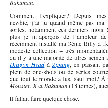
Bakuman
.
Comment l’expliquer? Depuis me
newbie, j’ai lu quand même pas mal 
sortes, notamment ces derniers mois. S
plus je m’aperçois de l’ampleur de
récemment installé ma 3ème Billy d’Ik
modeste collection – très momentaném
qu’il y a une majorité de titres seinen
Dragon Head
à
Zipang
, en passant p
plein de one-shots ou de séries court
que tout le monde a lus, sauf moi? À
Monster
,
X
et
Bakuman
(18 tomes), auc
Il fallait faire quelque chose.