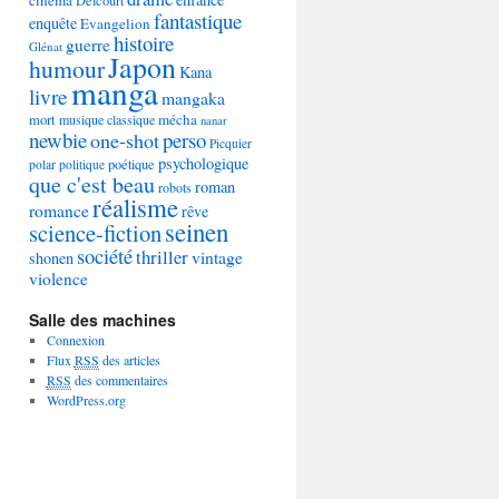
Delcourt
fantastique
enquête
Evangelion
histoire
guerre
Glénat
Japon
humour
Kana
manga
livre
mangaka
mécha
mort
musique classique
nanar
newbie
perso
one-shot
Picquier
psychologique
poétique
polar
politique
que c'est beau
roman
robots
réalisme
romance
rêve
seinen
science-fiction
société
thriller
vintage
shonen
violence
Salle des machines
Connexion
Flux
RSS
des articles
RSS
des commentaires
WordPress.org