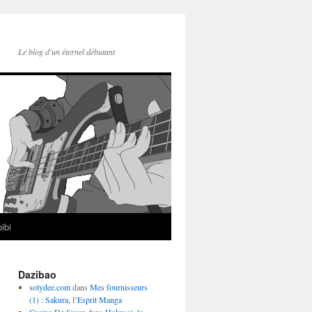
Le blog d'un éternel débutant
ibi
Dazibao
solydee.com
dans
Mes fournisseurs
(1) : Sakura, l’Esprit Manga