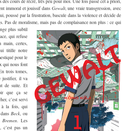
s des cours de récré, très peu pour moi. Une fois passé cet a priori,
nt immoral et jouissif dans
Gewalt
, une vraie transgression, avec
i, poussé par la frustration, bascule dans la violence et décide de
gs. Pas de moralisme, mais pas de complaisance non plus :
ce qui
nge plus subtil
dace, qui refuse
n main, certes,
i titille notre
estiqué pour le
x qui nous font
n trois tomes,
ustifier, il va
ut de suite. Et
oir que ça se
her, c’est servi
 à la fois, qui
dans
Beck
, ou
s
Bremen
. Les
k, c’est pas un