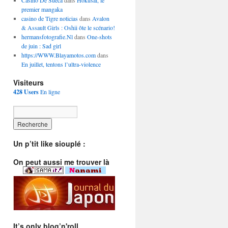
Casino De Sueca
dans
Hokusai, le
premier mangaka
casino de Tigre noticias
dans
Avalon
& Assault Girls : Oshii ôte le scénario!
hermansfotografie.Nl
dans
One-shots
de juin : Sad girl
https://WWW.Blayamotos.com
dans
En juillet, tentons l’ultra-violence
Visiteurs
428 Users
En ligne
Un p’tit like siouplé :
On peut aussi me trouver là
It’s only blog’n'roll