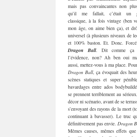
mais pas convaincantes non plu
qu’il me fallait, c’était un 
classique, à la fois vintage (ben v
mon âge, on aime bien ça), et drô
universel (à plusieurs niveaux de le
et 100% baston. Et. Donc. Forcé
Dragon Ball
. Dit comme ça 
l’évidence, non? Ah ben oui ma
aussi, mettez-vous à ma place. Pou
Dragon Ball
, ça évoquait des heu
scènes statiques et super pénibl
bavardages entre ados bodybuildé
se prennent terriblement au sérieux
décor ni scénario, avant de se terras
s’envoyant des rayons de la mort (t
continuant à bavasser). Le truc qu
définitivement pas envie.
Dragon B
Mêmes causes, mêmes effets que