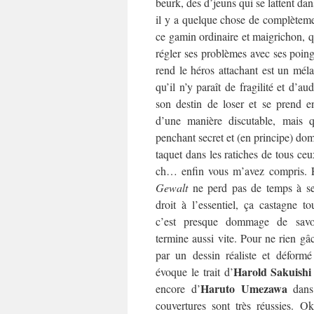
beurk, des d’jeuns qui se lattent dan
il y a quelque chose de complèteme
ce gamin ordinaire et maigrichon, qu
régler ses problèmes avec ses poin
rend le héros attachant est un méla
qu’il n’y paraît de fragilité et d’au
son destin de loser et se prend e
d’une manière discutable, mais qu
penchant secret et (en principe) dom
taquet dans les ratiches de tous ceu
ch… enfin vous m’avez compris. E
Gewalt
ne perd pas de temps à se j
droit à l’essentiel, ça castagne to
c’est presque dommage de sav
termine aussi vite. Pour ne rien gâc
par un dessin réaliste et déformé
Harold Sakuishi
évoque le trait d’
Haruto Umezawa
encore d’
dan
couvertures sont très réussies. O