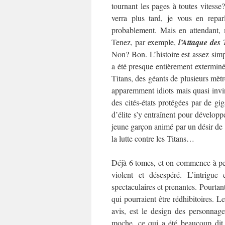
tournant les pages à toutes vitesse
verra plus tard, je vous en reparl
probablement. Mais en attendant, m
Tenez, par exemple,
l’Attaque des 
Non? Bon. L’histoire est assez simpl
a été presque entièrement extermin
Titans, des géants de plusieurs mèt
apparemment idiots mais quasi invi
des cités-états protégées par de gig
d’élite s’y entraînent pour dévelop
jeune garçon animé par un désir de 
la lutte contre les Titans…
Déjà 6 tomes, et on commence à pein
violent et désespéré. L’intrigue
spectaculaires et prenantes. Pourtant
qui pourraient être rédhibitoires.
Le
avis, est le design des personnage
moche, ce qui a été beaucoup dit, 