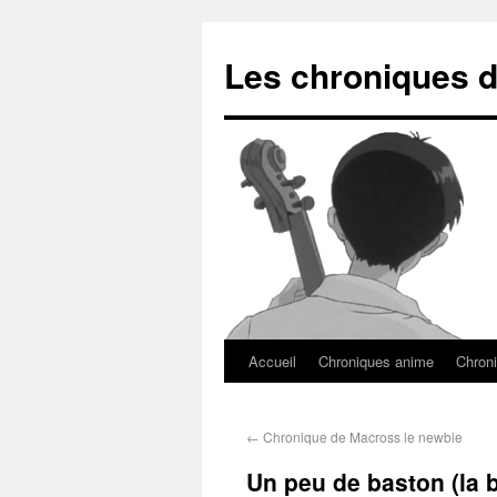
Les chroniques d
Accueil
Chroniques anime
Chroni
←
Chronique de Macross le newbie
Un peu de baston (la b