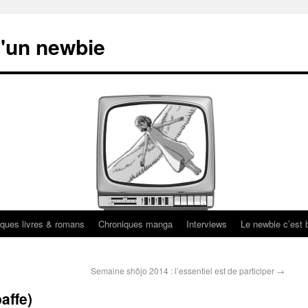
'un newbie
ques livres & romans
Chroniques manga
Interviews
Le newbie c’est b
Semaine shôjo 2014 : l’essentiel est de participer
→
affe)