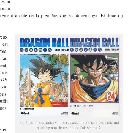
 serai
moi un
plètement à côté de la première vague anime/manga. Et donc du
 veux
, est
rôle,
u’au
ent.
parce
,
DB
osso
ris,
ffit
res,
Jeu 2 : entre ces deux volumes, sauras-tu différencier celui qui
a l'air sympa de celui qui a l'air sinistre?
e en