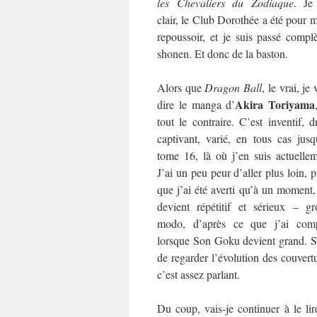
les
Chevaliers du Zodiaque
. Je
clair, le Club Dorothée a été pour 
repoussoir, et je suis passé com
shonen. Et donc de la baston.
Alors que
Dragon Ball
, le vrai, je
Akira Toriyama
dire le manga d’
tout le contraire. C’est inventif, d
captivant, varié, en tous cas jusq
tome 16, là où j’en suis actuellem
J’ai un peu peur d’aller plus loin, 
que j’ai été averti qu’à un moment
devient répétitif et sérieux – gr
modo, d’après ce que j’ai comp
lorsque Son Goku devient grand. Su
de regarder l’évolution des couvertu
c’est assez parlant.
Du coup, vais-je continuer à le lir