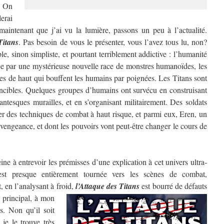
? On
erai
aintenant que j’ai vu la lumière, passons un peu à l’actualité.
Titans
. Pas besoin de vous le présenter, vous l’avez tous lu, non?
e, sinon simpliste, et pourtant terriblement addictive : l’humanité
ée par une mystérieuse nouvelle race de monstres humanoïdes, les
res de haut qui bouffent les humains par poignées. Les Titans sont
ncibles. Quelques groupes d’humains ont survécu en construisant
antesques murailles, et en s’organisant militairement. Des soldats
per des techniques de combat à haut risque, et parmi eux, Eren, un
vengeance, et dont les pouvoirs vont peut-être changer le cours de
e à entrevoir les prémisses d’une explication à cet univers ultra-
 est presque entièrement tournée vers les scènes de combat,
, en l’analysant à froid,
l’Attaque des Titans
est bourré de défauts
 principal, à mon
s. Non qu’il soit
je le trouve très