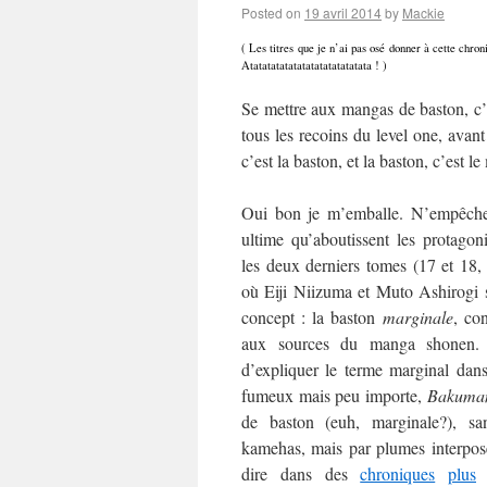
Posted on
19 avril 2014
by
Mackie
( Les titres que je n’ai pas osé donner à cette chr
Atatatatatatatatatatatatatata ! )
Se mettre aux mangas de baston, c’
tous les recoins du level one, avant
c’est la baston, et la baston, c’est l
Oui bon je m’emballe. N’empêche 
ultime qu’aboutissent les protagon
les deux derniers tomes (17 et 18,
où Eiji Niizuma et Muto Ashirogi 
concept : la baston
marginale
, co
aux sources du manga shonen
d’expliquer le terme marginal dans
fumeux mais peu importe,
Bakuma
de baston (euh, marginale?), s
kamehas, mais par plumes interposé
dire dans des
chroniques
plus