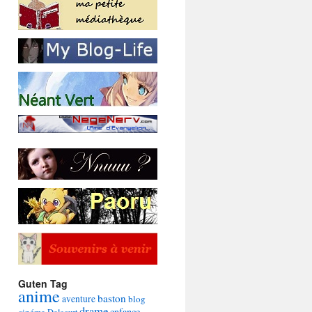
Guten Tag
anime
baston
aventure
blog
drame
enfance
cinéma