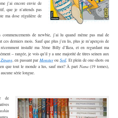
ome j’ai encore envie de
atif, que je n’attends pas
uste ma dose régulière de
s commencements de newbie, j’ai lu quand même pas mal de
 ces derniers mois. Sauf que plus j’en lis, plus je m’aperçois de
 récemment installé ma 3ème Billy d’Ikea, et en regardant ma
ment – rangée, je vois qu’il y a une majorité de titres seinen aux
à
Zipang
, en passant par
Monster
ou
Soil
. Et plein de one-shots ou
onen que tout le monde a lus, sauf moi? À part
Nana
(19 tomes),
 aucune série longue.
er de
atives
nshin
antes,