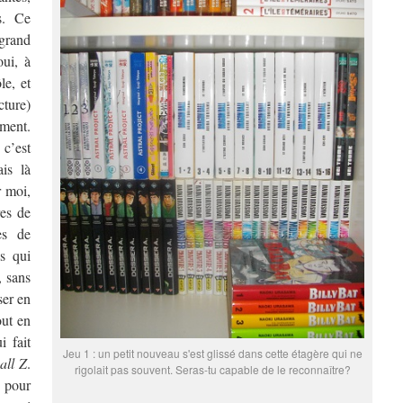
s. Ce
grand
oui, à
le, et
cture)
ment.
c’est
is là
r moi,
res de
es de
s qui
, sans
ser en
out en
i fait
Jeu 1 : un petit nouveau s'est glissé dans cette étagère qui ne
all Z
.
rigolait pas souvent. Seras-tu capable de le reconnaître?
 pour