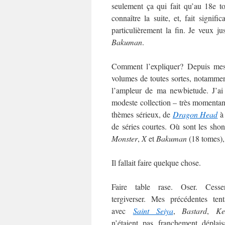
seulement ça qui fait qu’au 18e t
connaître la suite, et, fait signific
particulièrement la fin. Je veux j
Bakuman
.
Comment l’expliquer? Depuis me
volumes de toutes sortes, notamment
l’ampleur de ma newbietude. J’ai
modeste collection – très momentané
thèmes sérieux, de
Dragon Head
de séries courtes. Où sont les sh
Monster
,
X
et
Bakuman
(18 tomes),
Il fallait faire quelque chose.
Faire table rase. Oser. Cess
tergiverser. Mes précédentes tent
avec
Saint Seiya
,
Bastard
,
Ke
n’étaient pas franchement déplais