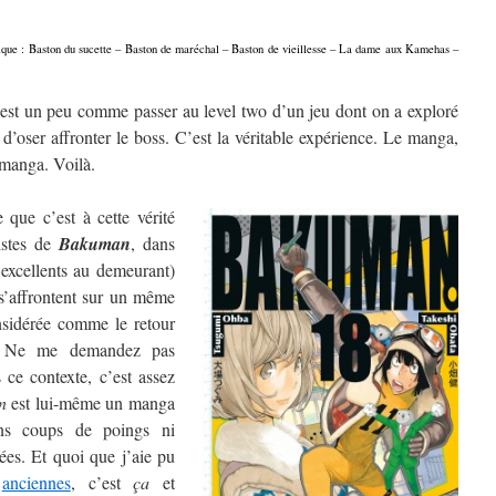
onique : Baston du sucette – Baston de maréchal – Baston de vieillesse – La dame aux Kamehas –
est un peu comme passer au level two d’un jeu dont on a exploré
 d’oser affronter le boss. C’est la véritable expérience. Le manga,
e manga. Voilà.
que c’est à cette vérité
istes de
Bakuman
, dans
 excellents au demeurant)
s’affrontent sur un même
nsidérée comme le retour
. Ne me demandez pas
 ce contexte, c’est assez
n
est lui-même un manga
ans coups de poings ni
es. Et quoi que j’aie pu
anciennes
, c’est
ça
et