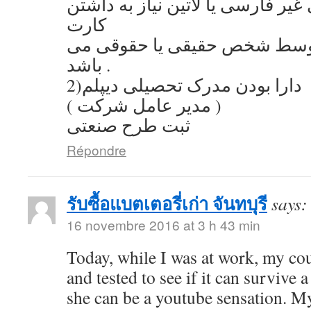
یر فارسی یا لاتین نیاز به داشتن
کارت
توسط شخص حقیقی یا حقوقی می
باشد .
2)دارا بودن مدرک تحصیلی دیپلم
( مدیر عامل شرکت )
ثبت طرح صنعتی
Répondre
รับซื้อแบตเตอรี่เก่า จันทบุรี
says:
16 novembre 2016 at 3 h 43 min
Today, while I was at work, my co
and tested to see if it can survive a
she can be a youtube sensation. My