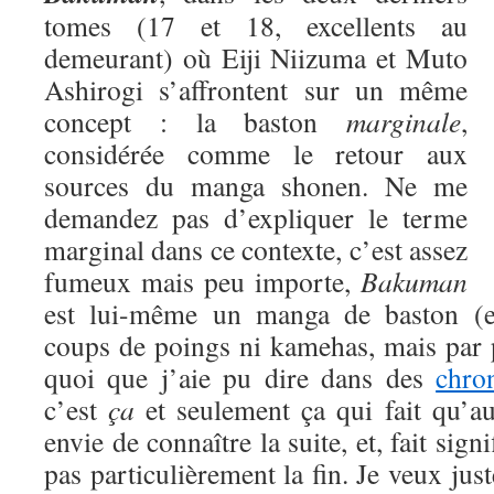
tomes (17 et 18, excellents au
demeurant) où Eiji Niizuma et Muto
Ashirogi s’affrontent sur un même
concept : la baston
marginale
,
considérée comme le retour aux
sources du manga shonen. Ne me
demandez pas d’expliquer le terme
marginal dans ce contexte, c’est assez
fumeux mais peu importe,
Bakuman
est lui-même un manga de baston (eu
coups de poings ni kamehas, mais par 
quoi que j’aie pu dire dans des
chro
c’est
ça
et seulement ça qui fait qu’a
envie de connaître la suite, et, fait signi
pas particulièrement la fin. Je veux jus