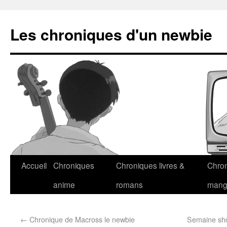
Les chroniques d'un newbie
Accueil
Chroniques
Chroniques livres &
Chro
anime
romans
man
←
Chronique de Macross le newbie
Semaine shôj