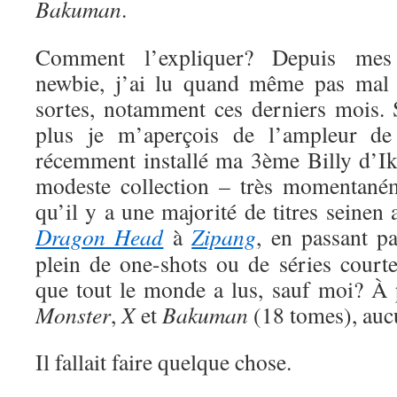
Bakuman
.
Comment l’expliquer? Depuis me
newbie, j’ai lu quand même pas mal 
sortes, notamment ces derniers mois. S
plus je m’aperçois de l’ampleur de
récemment installé ma 3ème Billy d’Ik
modeste collection – très momentaném
qu’il y a une majorité de titres seinen
Dragon Head
à
Zipang
, en passant p
plein de one-shots ou de séries court
que tout le monde a lus, sauf moi? À
Monster
,
X
et
Bakuman
(18 tomes), auc
Il fallait faire quelque chose.