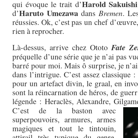
Harold Sakuishi
qui évoque le trait d’
Haruto Umezawa
d’
dans
Bremen
. Le
réussies. Ok, c’est pas un chef d’œuvre,
rien à reprocher.
Fate Ze
Là-dessus, arrive chez Ototo
préquelle d’une série que je n’ai pas vu
barré pour moi. Mais ô surprise, je n’ai
dans l’intrigue. C’est assez classique : 
pour un artefact divin, le graal, en inv
sont la réincarnation de héros, de guer
légende : Heraclès, Alexandre, Gilgame
C’est de la baston avec
superpouvoirs, armures, armes
magiques et tout le tintouin,
attirail très typique du genre,