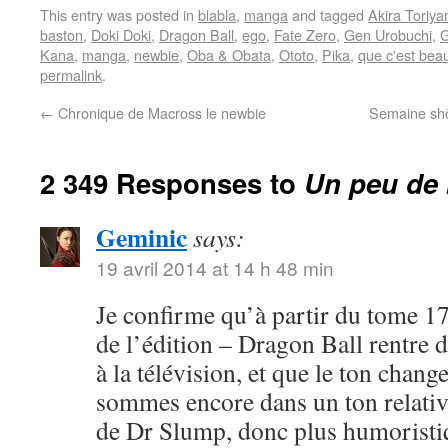
This entry was posted in
blabla
,
manga
and tagged
Akira Toriy
baston
,
Doki Doki
,
Dragon Ball
,
ego
,
Fate Zero
,
Gen Urobuchi
,
G
Kana
,
manga
,
newbie
,
Oba & Obata
,
Ototo
,
Pika
,
que c'est bea
permalink
.
←
Chronique de Macross le newbie
Semaine shôj
2 349 Responses to
Un peu de 
Geminic
says:
19 avril 2014 at 14 h 48 min
Je confirme qu’à partir du tome 17
de l’édition – Dragon Ball rentre 
à la télévision, et que le ton chang
sommes encore dans un ton relativ
de Dr Slump, donc plus humoristi