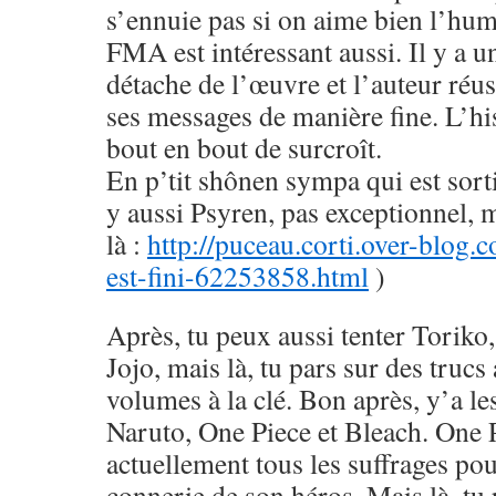
s’ennuie pas si on aime bien l’hu
FMA est intéressant aussi. Il y a u
détache de l’œuvre et l’auteur réus
ses messages de manière fine. L’his
bout en bout de surcroît.
En p’tit shônen sympa qui est sorti
y aussi Psyren, pas exceptionnel, 
là :
http://puceau.corti.over-blog.
est-fini-62253858.html
)
Après, tu peux aussi tenter Toriko
Jojo, mais là, tu pars sur des trucs
volumes à la clé. Bon après, y’a le
Naruto, One Piece et Bleach. One 
actuellement tous les suffrages pou
connerie de son héros. Mais là, tu