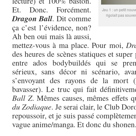
lecture) et 100% baston.
Et. Donc. Forcément.
Jeu 1 : un petit nouv
rigolait pas souve
Dragon Ball
. Dit comme
ça c’est l’évidence, non?
Ah ben oui mais là aussi,
mettez-vous à ma place. Pour moi,
Dr
des heures de scènes statiques et super
entre ados bodybuildés qui se pren
sérieux, sans décor ni scénario, ava
s’envoyant des rayons de la mort (
bavasser). Le truc qui fait définitive
Ball Z
. Mêmes causes, mêmes effets 
du Zodiaque
. Je serai clair, le Club Do
repoussoir, et je suis passé complètemen
vague anime/manga. Et donc du shonen. 