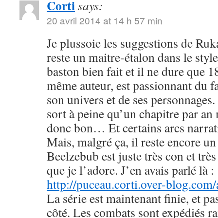
Corti
says:
20 avril 2014 at 14 h 57 min
Je plussoie les suggestions de R
reste un maitre-étalon dans le styl
baston bien fait et il ne dure que
même auteur, est passionnant du fa
son univers et de ses personnages. 
sort à peine qu’un chapitre par an 
donc bon… Et certains arcs narrati
Mais, malgré ça, il reste encore u
Beelzebub est juste très con et très
que je l’adore. J’en avais parlé là :
http://puceau.corti.over-blog.com
La série est maintenant finie, et p
côté. Les combats sont expédiés r