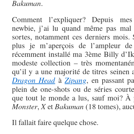
Bakuman
.
Comment l’expliquer? Depuis me
newbie, j’ai lu quand même pas mal 
sortes, notamment ces derniers mois. S
plus je m’aperçois de l’ampleur de
récemment installé ma 3ème Billy d’Ik
modeste collection – très momentaném
qu’il y a une majorité de titres seinen
Dragon Head
à
Zipang
, en passant p
plein de one-shots ou de séries court
que tout le monde a lus, sauf moi? À
Monster
,
X
et
Bakuman
(18 tomes), auc
Il fallait faire quelque chose.