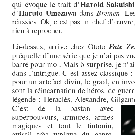
Harold Sakuishi
qui évoque le trait d’
Haruto Umezawa
d’
dans
Bremen
. Le
réussies. Ok, c’est pas un chef d’œuvre,
rien à reprocher.
Fate Ze
Là-dessus, arrive chez Ototo
préquelle d’une série que je n’ai pas vu
barré pour moi. Mais ô surprise, je n’ai
dans l’intrigue. C’est assez classique : 
pour un artefact divin, le graal, en inv
sont la réincarnation de héros, de guer
légende : Heraclès, Alexandre, Gilgame
C’est de la baston avec
superpouvoirs, armures, armes
magiques et tout le tintouin,
attirail très typique du genre,