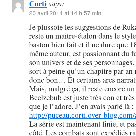
Corti
says:
20 avril 2014 at 14 h 57 min
Je plussoie les suggestions de R
reste un maitre-étalon dans le styl
baston bien fait et il ne dure que
même auteur, est passionnant du fa
son univers et de ses personnages. 
sort à peine qu’un chapitre par an 
donc bon… Et certains arcs narrati
Mais, malgré ça, il reste encore u
Beelzebub est juste très con et très
que je l’adore. J’en avais parlé là :
http://puceau.corti.over-blog.com
La série est maintenant finie, et p
côté. Les combats sont expédiés r