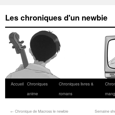
Les chroniques d'un newbie
Accueil
Chroniques
Chroniques livres &
Chro
anime
romans
man
←
Chronique de Macross le newbie
Semaine shôj