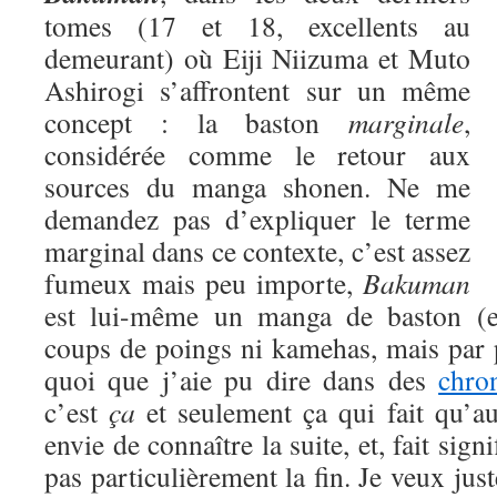
tomes (17 et 18, excellents au
demeurant) où Eiji Niizuma et Muto
Ashirogi s’affrontent sur un même
concept : la baston
marginale
,
considérée comme le retour aux
sources du manga shonen. Ne me
demandez pas d’expliquer le terme
marginal dans ce contexte, c’est assez
fumeux mais peu importe,
Bakuman
est lui-même un manga de baston (eu
coups de poings ni kamehas, mais par 
quoi que j’aie pu dire dans des
chro
c’est
ça
et seulement ça qui fait qu’a
envie de connaître la suite, et, fait signi
pas particulièrement la fin. Je veux jus