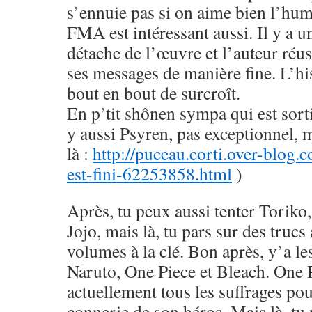
s’ennuie pas si on aime bien l’hu
FMA est intéressant aussi. Il y a u
détache de l’œuvre et l’auteur réus
ses messages de manière fine. L’his
bout en bout de surcroît.
En p’tit shônen sympa qui est sorti
y aussi Psyren, pas exceptionnel, 
là :
http://puceau.corti.over-blog.
est-fini-62253858.html
)
Après, tu peux aussi tenter Toriko
Jojo, mais là, tu pars sur des trucs
volumes à la clé. Bon après, y’a le
Naruto, One Piece et Bleach. One 
actuellement tous les suffrages pou
connerie de son héros. Mais là, tu