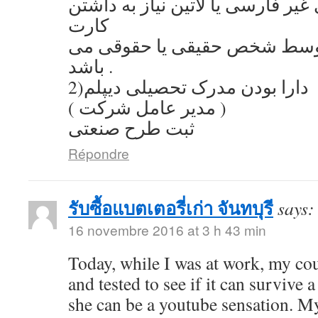
یر فارسی یا لاتین نیاز به داشتن
کارت
توسط شخص حقیقی یا حقوقی می
باشد .
2)دارا بودن مدرک تحصیلی دیپلم
( مدیر عامل شرکت )
ثبت طرح صنعتی
Répondre
รับซื้อแบตเตอรี่เก่า จันทบุรี
says:
16 novembre 2016 at 3 h 43 min
Today, while I was at work, my co
and tested to see if it can survive a
she can be a youtube sensation. My