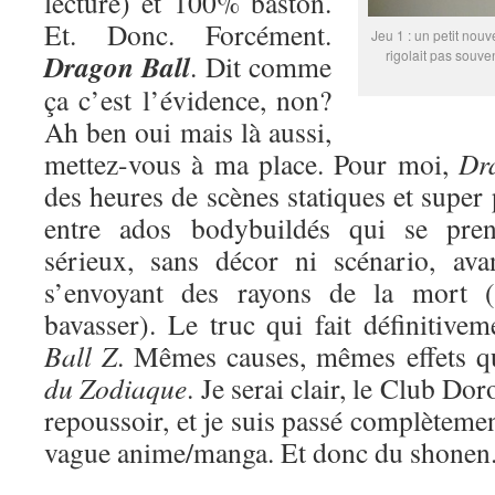
lecture) et 100% baston.
Et. Donc. Forcément.
Jeu 1 : un petit nouv
rigolait pas souve
Dragon Ball
. Dit comme
ça c’est l’évidence, non?
Ah ben oui mais là aussi,
mettez-vous à ma place. Pour moi,
Dr
des heures de scènes statiques et super
entre ados bodybuildés qui se pren
sérieux, sans décor ni scénario, ava
s’envoyant des rayons de la mort (
bavasser). Le truc qui fait définitive
Ball Z
. Mêmes causes, mêmes effets 
du Zodiaque
. Je serai clair, le Club Do
repoussoir, et je suis passé complètemen
vague anime/manga. Et donc du shonen. 