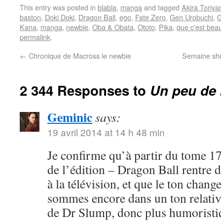
This entry was posted in
blabla
,
manga
and tagged
Akira Toriy
baston
,
Doki Doki
,
Dragon Ball
,
ego
,
Fate Zero
,
Gen Urobuchi
,
G
Kana
,
manga
,
newbie
,
Oba & Obata
,
Ototo
,
Pika
,
que c'est bea
permalink
.
←
Chronique de Macross le newbie
Semaine shôj
2 344 Responses to
Un peu de 
Geminic
says:
19 avril 2014 at 14 h 48 min
Je confirme qu’à partir du tome 17
de l’édition – Dragon Ball rentre 
à la télévision, et que le ton chang
sommes encore dans un ton relativ
de Dr Slump, donc plus humoristi