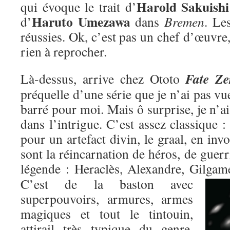
Harold Sakuishi
qui évoque le trait d’
Haruto Umezawa
d’
dans
Bremen
. Le
réussies. Ok, c’est pas un chef d’œuvre,
rien à reprocher.
Fate Ze
Là-dessus, arrive chez Ototo
préquelle d’une série que je n’ai pas vu
barré pour moi. Mais ô surprise, je n’ai
dans l’intrigue. C’est assez classique : 
pour un artefact divin, le graal, en inv
sont la réincarnation de héros, de guer
légende : Heraclès, Alexandre, Gilgame
C’est de la baston avec
superpouvoirs, armures, armes
magiques et tout le tintouin,
attirail très typique du genre,