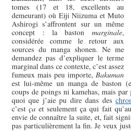
tomes (17 et 18, excellents au
demeurant) où Eiji Niizuma et Muto
Ashirogi s’affrontent sur un même
concept : la baston
marginale
,
considérée comme le retour aux
sources du manga shonen. Ne me
demandez pas d’expliquer le terme
marginal dans ce contexte, c’est assez
fumeux mais peu importe,
Bakuman
est lui-même un manga de baston (eu
coups de poings ni kamehas, mais par 
quoi que j’aie pu dire dans des
chro
c’est
ça
et seulement ça qui fait qu’a
envie de connaître la suite, et, fait signi
pas particulièrement la fin. Je veux jus