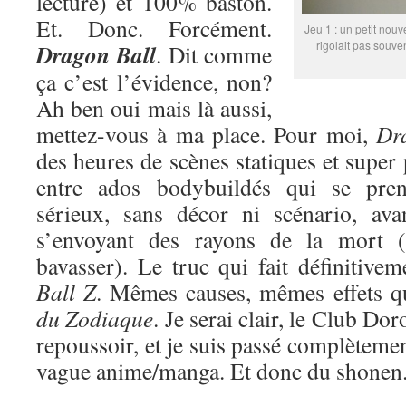
lecture) et 100% baston.
Et. Donc. Forcément.
Jeu 1 : un petit nouv
rigolait pas souve
Dragon Ball
. Dit comme
ça c’est l’évidence, non?
Ah ben oui mais là aussi,
mettez-vous à ma place. Pour moi,
Dr
des heures de scènes statiques et super
entre ados bodybuildés qui se pren
sérieux, sans décor ni scénario, ava
s’envoyant des rayons de la mort (
bavasser). Le truc qui fait définitive
Ball Z
. Mêmes causes, mêmes effets 
du Zodiaque
. Je serai clair, le Club Do
repoussoir, et je suis passé complètemen
vague anime/manga. Et donc du shonen. 