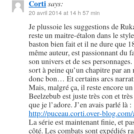
Corti
says:
20 avril 2014 at 14 h 57 min
Je plussoie les suggestions de R
reste un maitre-étalon dans le styl
baston bien fait et il ne dure que
même auteur, est passionnant du fa
son univers et de ses personnages. 
sort à peine qu’un chapitre par an 
donc bon… Et certains arcs narrati
Mais, malgré ça, il reste encore u
Beelzebub est juste très con et très
que je l’adore. J’en avais parlé là :
http://puceau.corti.over-blog.com
La série est maintenant finie, et p
côté. Les combats sont expédiés r