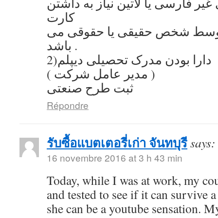
یر فارسی یا لاتین نیاز به داشتن
کارت
توسط شخص حقیقی یا حقوقی می
باشد .
2)دارا بودن مدرک تحصیلی دیپلم
( مدیر عامل شرکت )
ثبت طرح صنعتی
Répondre
รับซื้อแบตเตอรี่เก่า จันทบุรี
says:
16 novembre 2016 at 3 h 43 min
Today, while I was at work, my co
and tested to see if it can survive a
she can be a youtube sensation. My