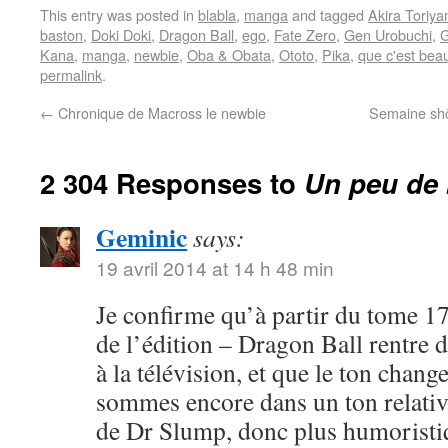
This entry was posted in
blabla
,
manga
and tagged
Akira Toriy
baston
,
Doki Doki
,
Dragon Ball
,
ego
,
Fate Zero
,
Gen Urobuchi
,
G
Kana
,
manga
,
newbie
,
Oba & Obata
,
Ototo
,
Pika
,
que c'est bea
permalink
.
←
Chronique de Macross le newbie
Semaine shôj
2 304 Responses to
Un peu de 
Geminic
says:
19 avril 2014 at 14 h 48 min
Je confirme qu’à partir du tome 17
de l’édition – Dragon Ball rentre 
à la télévision, et que le ton chang
sommes encore dans un ton relativ
de Dr Slump, donc plus humoristi