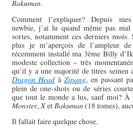
Bakuman
.
Comment l’expliquer? Depuis me
newbie, j’ai lu quand même pas mal 
sortes, notamment ces derniers mois. S
plus je m’aperçois de l’ampleur de
récemment installé ma 3ème Billy d’Ik
modeste collection – très momentaném
qu’il y a une majorité de titres seinen
Dragon Head
à
Zipang
, en passant p
plein de one-shots ou de séries court
que tout le monde a lus, sauf moi? À
Monster
,
X
et
Bakuman
(18 tomes), auc
Il fallait faire quelque chose.