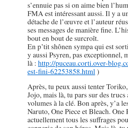
s’ennuie pas si on aime bien l’hu
FMA est intéressant aussi. Il y a u
détache de l’œuvre et l’auteur réus
ses messages de manière fine. L’his
bout en bout de surcroît.
En p’tit shônen sympa qui est sorti
y aussi Psyren, pas exceptionnel, 
là :
http://puceau.corti.over-blog.
est-fini-62253858.html
)
Après, tu peux aussi tenter Toriko
Jojo, mais là, tu pars sur des trucs
volumes à la clé. Bon après, y’a le
Naruto, One Piece et Bleach. One 
actuellement tous les suffrages pou
connerie de son héros. Mais là, tu