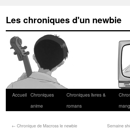
Les chroniques d'un newbie
Accueil
Chroniques
Chroniques livres &
Chro
anime
romans
man
←
Chronique de Macross le newbie
Semaine shôj