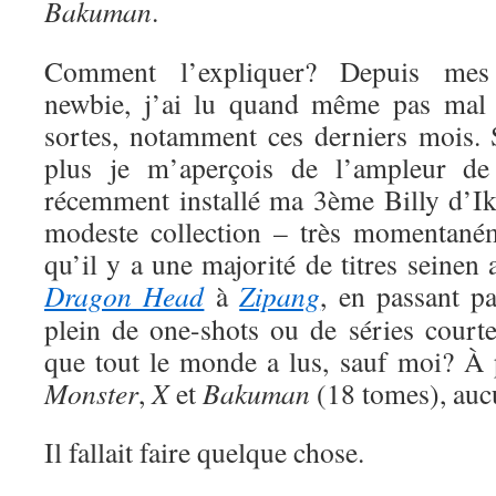
Bakuman
.
Comment l’expliquer? Depuis me
newbie, j’ai lu quand même pas mal 
sortes, notamment ces derniers mois. S
plus je m’aperçois de l’ampleur de
récemment installé ma 3ème Billy d’Ik
modeste collection – très momentaném
qu’il y a une majorité de titres seinen
Dragon Head
à
Zipang
, en passant p
plein de one-shots ou de séries court
que tout le monde a lus, sauf moi? À
Monster
,
X
et
Bakuman
(18 tomes), auc
Il fallait faire quelque chose.