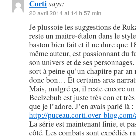
Corti
says:
20 avril 2014 at 14 h 57 min
Je plussoie les suggestions de R
reste un maitre-étalon dans le styl
baston bien fait et il ne dure que
même auteur, est passionnant du fa
son univers et de ses personnages. 
sort à peine qu’un chapitre par an 
donc bon… Et certains arcs narrati
Mais, malgré ça, il reste encore u
Beelzebub est juste très con et très
que je l’adore. J’en avais parlé là :
http://puceau.corti.over-blog.com
La série est maintenant finie, et p
côté. Les combats sont expédiés r