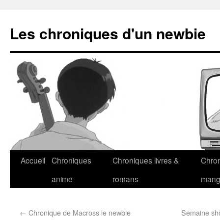
Les chroniques d'un newbie
Accueil
Chroniques
Chroniques livres &
Chro
anime
romans
man
←
Chronique de Macross le newbie
Semaine shôj