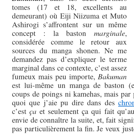
tomes (17 et 18, excellents au
demeurant) où Eiji Niizuma et Muto
Ashirogi s’affrontent sur un même
concept : la baston
marginale
,
considérée comme le retour aux
sources du manga shonen. Ne me
demandez pas d’expliquer le terme
marginal dans ce contexte, c’est assez
fumeux mais peu importe,
Bakuman
est lui-même un manga de baston (eu
coups de poings ni kamehas, mais par 
quoi que j’aie pu dire dans des
chro
c’est
ça
et seulement ça qui fait qu’a
envie de connaître la suite, et, fait signi
pas particulièrement la fin. Je veux jus