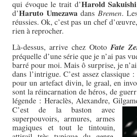
Harold Sakuishi
qui évoque le trait d’
Haruto Umezawa
d’
dans
Bremen
. Le
réussies. Ok, c’est pas un chef d’œuvre,
rien à reprocher.
Fate Ze
Là-dessus, arrive chez Ototo
préquelle d’une série que je n’ai pas vu
barré pour moi. Mais ô surprise, je n’ai
dans l’intrigue. C’est assez classique : 
pour un artefact divin, le graal, en inv
sont la réincarnation de héros, de guer
légende : Heraclès, Alexandre, Gilgame
C’est de la baston avec
superpouvoirs, armures, armes
magiques et tout le tintouin,
attirail très typique du genre,