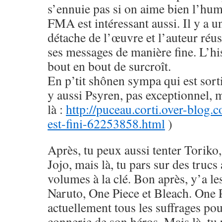
s’ennuie pas si on aime bien l’hu
FMA est intéressant aussi. Il y a u
détache de l’œuvre et l’auteur réus
ses messages de manière fine. L’his
bout en bout de surcroît.
En p’tit shônen sympa qui est sorti
y aussi Psyren, pas exceptionnel, 
là :
http://puceau.corti.over-blog.
est-fini-62253858.html
)
Après, tu peux aussi tenter Toriko
Jojo, mais là, tu pars sur des trucs
volumes à la clé. Bon après, y’a le
Naruto, One Piece et Bleach. One 
actuellement tous les suffrages pou
connerie de son héros. Mais là, tu