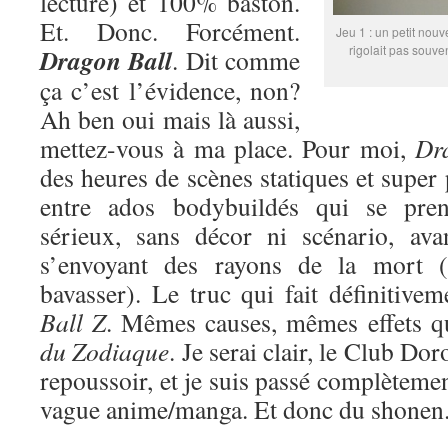
lecture) et 100% baston.
Et. Donc. Forcément.
Jeu 1 : un petit nouv
rigolait pas souve
Dragon Ball
. Dit comme
ça c’est l’évidence, non?
Ah ben oui mais là aussi,
mettez-vous à ma place. Pour moi,
Dr
des heures de scènes statiques et super
entre ados bodybuildés qui se pren
sérieux, sans décor ni scénario, ava
s’envoyant des rayons de la mort (
bavasser). Le truc qui fait définitive
Ball Z
. Mêmes causes, mêmes effets 
du Zodiaque
. Je serai clair, le Club Do
repoussoir, et je suis passé complètemen
vague anime/manga. Et donc du shonen. 