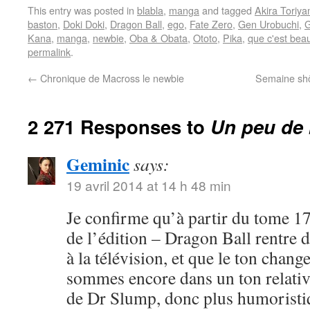
This entry was posted in
blabla
,
manga
and tagged
Akira Toriy
baston
,
Doki Doki
,
Dragon Ball
,
ego
,
Fate Zero
,
Gen Urobuchi
,
G
Kana
,
manga
,
newbie
,
Oba & Obata
,
Ototo
,
Pika
,
que c'est bea
permalink
.
←
Chronique de Macross le newbie
Semaine shôj
2 271 Responses to
Un peu de 
Geminic
says:
19 avril 2014 at 14 h 48 min
Je confirme qu’à partir du tome 17
de l’édition – Dragon Ball rentre 
à la télévision, et que le ton chang
sommes encore dans un ton relativ
de Dr Slump, donc plus humoristi