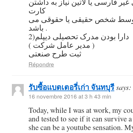
یر فارسی یا لاتین نیاز به داشتن
کارت
توسط شخص حقیقی یا حقوقی می
باشد .
2)دارا بودن مدرک تحصیلی دیپلم
( مدیر عامل شرکت )
ثبت طرح صنعتی
Répondre
รับซื้อแบตเตอรี่เก่า จันทบุรี
says:
16 novembre 2016 at 3 h 43 min
Today, while I was at work, my co
and tested to see if it can survive a
she can be a youtube sensation. My