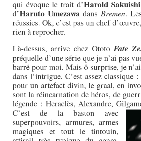
Harold Sakuishi
qui évoque le trait d’
Haruto Umezawa
d’
dans
Bremen
. Le
réussies. Ok, c’est pas un chef d’œuvre,
rien à reprocher.
Fate Ze
Là-dessus, arrive chez Ototo
préquelle d’une série que je n’ai pas vu
barré pour moi. Mais ô surprise, je n’ai
dans l’intrigue. C’est assez classique : 
pour un artefact divin, le graal, en inv
sont la réincarnation de héros, de guer
légende : Heraclès, Alexandre, Gilgame
C’est de la baston avec
superpouvoirs, armures, armes
magiques et tout le tintouin,
attirail très typique du genre,