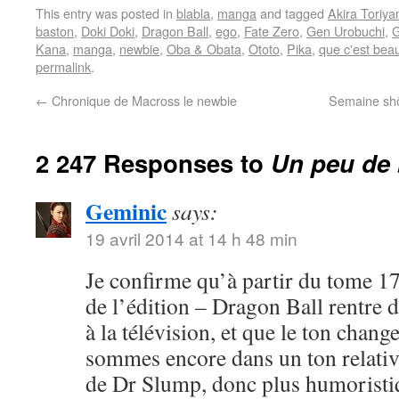
This entry was posted in
blabla
,
manga
and tagged
Akira Toriy
baston
,
Doki Doki
,
Dragon Ball
,
ego
,
Fate Zero
,
Gen Urobuchi
,
G
Kana
,
manga
,
newbie
,
Oba & Obata
,
Ototo
,
Pika
,
que c'est bea
permalink
.
←
Chronique de Macross le newbie
Semaine shôj
2 247 Responses to
Un peu de 
Geminic
says:
19 avril 2014 at 14 h 48 min
Je confirme qu’à partir du tome 17
de l’édition – Dragon Ball rentre 
à la télévision, et que le ton chang
sommes encore dans un ton relativ
de Dr Slump, donc plus humoristi