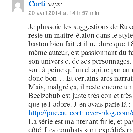
Corti
says:
20 avril 2014 at 14 h 57 min
Je plussoie les suggestions de R
reste un maitre-étalon dans le styl
baston bien fait et il ne dure que
même auteur, est passionnant du fa
son univers et de ses personnages. 
sort à peine qu’un chapitre par an 
donc bon… Et certains arcs narrati
Mais, malgré ça, il reste encore u
Beelzebub est juste très con et très
que je l’adore. J’en avais parlé là :
http://puceau.corti.over-blog.com
La série est maintenant finie, et p
côté. Les combats sont expédiés r