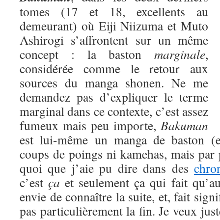
tomes (17 et 18, excellents au
demeurant) où Eiji Niizuma et Muto
Ashirogi s’affrontent sur un même
concept : la baston
marginale
,
considérée comme le retour aux
sources du manga shonen. Ne me
demandez pas d’expliquer le terme
marginal dans ce contexte, c’est assez
fumeux mais peu importe,
Bakuman
est lui-même un manga de baston (eu
coups de poings ni kamehas, mais par 
quoi que j’aie pu dire dans des
chro
c’est
ça
et seulement ça qui fait qu’a
envie de connaître la suite, et, fait signi
pas particulièrement la fin. Je veux jus