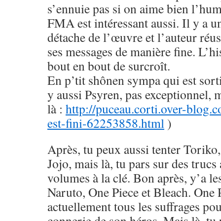
s’ennuie pas si on aime bien l’hu
FMA est intéressant aussi. Il y a u
détache de l’œuvre et l’auteur réus
ses messages de manière fine. L’his
bout en bout de surcroît.
En p’tit shônen sympa qui est sorti
y aussi Psyren, pas exceptionnel, 
là :
http://puceau.corti.over-blog.
est-fini-62253858.html
)
Après, tu peux aussi tenter Toriko
Jojo, mais là, tu pars sur des trucs
volumes à la clé. Bon après, y’a le
Naruto, One Piece et Bleach. One 
actuellement tous les suffrages pou
connerie de son héros. Mais là, tu