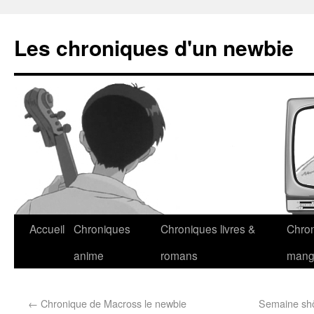
Les chroniques d'un newbie
Accueil
Chroniques
Chroniques livres &
Chro
anime
romans
man
←
Chronique de Macross le newbie
Semaine shôj