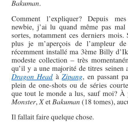
Bakuman
.
Comment l’expliquer? Depuis me
newbie, j’ai lu quand même pas mal 
sortes, notamment ces derniers mois. S
plus je m’aperçois de l’ampleur de
récemment installé ma 3ème Billy d’Ik
modeste collection – très momentaném
qu’il y a une majorité de titres seinen
Dragon Head
à
Zipang
, en passant p
plein de one-shots ou de séries court
que tout le monde a lus, sauf moi? À
Monster
,
X
et
Bakuman
(18 tomes), auc
Il fallait faire quelque chose.