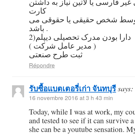
یر فارسی یا لاتین نیاز به داشتن
کارت
توسط شخص حقیقی یا حقوقی می
باشد .
2)دارا بودن مدرک تحصیلی دیپلم
( مدیر عامل شرکت )
ثبت طرح صنعتی
Répondre
รับซื้อแบตเตอรี่เก่า จันทบุรี
says:
16 novembre 2016 at 3 h 43 min
Today, while I was at work, my co
and tested to see if it can survive a
she can be a youtube sensation. My