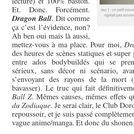
lecture) et 100% baston.
Et. Donc. Forcément.
Jeu 1 : un petit nouv
rigolait pas souve
Dragon Ball
. Dit comme
ça c’est l’évidence, non?
Ah ben oui mais là aussi,
mettez-vous à ma place. Pour moi,
Dr
des heures de scènes statiques et super
entre ados bodybuildés qui se pren
sérieux, sans décor ni scénario, ava
s’envoyant des rayons de la mort (
bavasser). Le truc qui fait définitive
Ball Z
. Mêmes causes, mêmes effets 
du Zodiaque
. Je serai clair, le Club Do
repoussoir, et je suis passé complètemen
vague anime/manga. Et donc du shonen. 