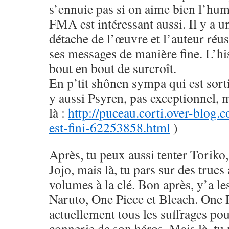
s’ennuie pas si on aime bien l’hu
FMA est intéressant aussi. Il y a u
détache de l’œuvre et l’auteur réus
ses messages de manière fine. L’his
bout en bout de surcroît.
En p’tit shônen sympa qui est sorti
y aussi Psyren, pas exceptionnel, 
là :
http://puceau.corti.over-blog.
est-fini-62253858.html
)
Après, tu peux aussi tenter Toriko
Jojo, mais là, tu pars sur des trucs
volumes à la clé. Bon après, y’a le
Naruto, One Piece et Bleach. One 
actuellement tous les suffrages pou
connerie de son héros. Mais là, tu