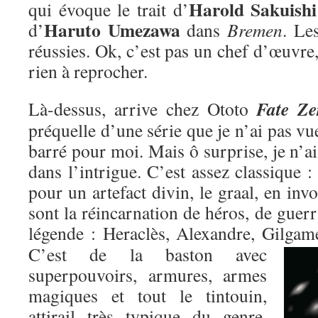
Harold Sakuishi
qui évoque le trait d’
Haruto Umezawa
d’
dans
Bremen
. Le
réussies. Ok, c’est pas un chef d’œuvre,
rien à reprocher.
Fate Ze
Là-dessus, arrive chez Ototo
préquelle d’une série que je n’ai pas vu
barré pour moi. Mais ô surprise, je n’ai
dans l’intrigue. C’est assez classique : 
pour un artefact divin, le graal, en inv
sont la réincarnation de héros, de guer
légende : Heraclès, Alexandre, Gilgame
C’est de la baston avec
superpouvoirs, armures, armes
magiques et tout le tintouin,
attirail très typique du genre,