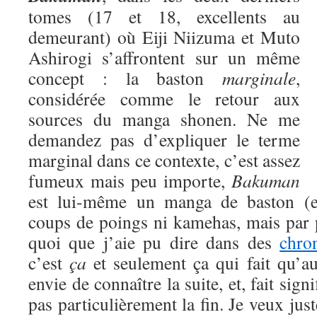
tomes (17 et 18, excellents au
demeurant) où Eiji Niizuma et Muto
Ashirogi s’affrontent sur un même
concept : la baston
marginale
,
considérée comme le retour aux
sources du manga shonen. Ne me
demandez pas d’expliquer le terme
marginal dans ce contexte, c’est assez
fumeux mais peu importe,
Bakuman
est lui-même un manga de baston (eu
coups de poings ni kamehas, mais par 
quoi que j’aie pu dire dans des
chro
c’est
ça
et seulement ça qui fait qu’a
envie de connaître la suite, et, fait signi
pas particulièrement la fin. Je veux jus