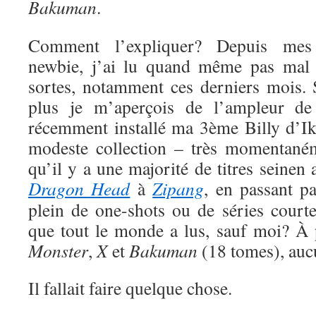
Bakuman
.
Comment l’expliquer? Depuis me
newbie, j’ai lu quand même pas mal 
sortes, notamment ces derniers mois. S
plus je m’aperçois de l’ampleur de
récemment installé ma 3ème Billy d’Ik
modeste collection – très momentaném
qu’il y a une majorité de titres seinen
Dragon Head
à
Zipang
, en passant p
plein de one-shots ou de séries court
que tout le monde a lus, sauf moi? À
Monster
,
X
et
Bakuman
(18 tomes), auc
Il fallait faire quelque chose.