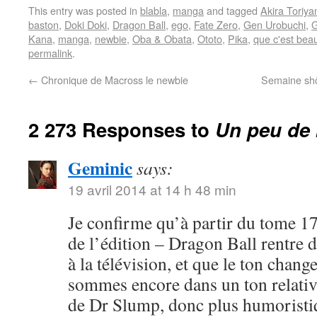
This entry was posted in
blabla
,
manga
and tagged
Akira Toriy
baston
,
Doki Doki
,
Dragon Ball
,
ego
,
Fate Zero
,
Gen Urobuchi
,
G
Kana
,
manga
,
newbie
,
Oba & Obata
,
Ototo
,
Pika
,
que c'est bea
permalink
.
←
Chronique de Macross le newbie
Semaine shôj
2 273 Responses to
Un peu de 
Geminic
says:
19 avril 2014 at 14 h 48 min
Je confirme qu’à partir du tome 17
de l’édition – Dragon Ball rentre 
à la télévision, et que le ton chang
sommes encore dans un ton relativ
de Dr Slump, donc plus humoristi