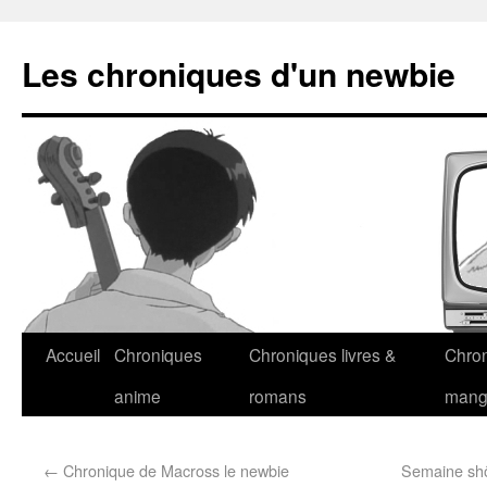
Les chroniques d'un newbie
Accueil
Chroniques
Chroniques livres &
Chro
anime
romans
man
←
Chronique de Macross le newbie
Semaine shôj