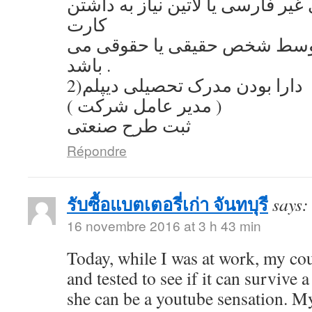
یر فارسی یا لاتین نیاز به داشتن
کارت
توسط شخص حقیقی یا حقوقی می
باشد .
2)دارا بودن مدرک تحصیلی دیپلم
( مدیر عامل شرکت )
ثبت طرح صنعتی
Répondre
รับซื้อแบตเตอรี่เก่า จันทบุรี
says:
16 novembre 2016 at 3 h 43 min
Today, while I was at work, my co
and tested to see if it can survive a
she can be a youtube sensation. My