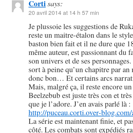
Corti
says:
20 avril 2014 at 14 h 57 min
Je plussoie les suggestions de R
reste un maitre-étalon dans le styl
baston bien fait et il ne dure que
même auteur, est passionnant du fa
son univers et de ses personnages. 
sort à peine qu’un chapitre par an 
donc bon… Et certains arcs narrati
Mais, malgré ça, il reste encore u
Beelzebub est juste très con et très
que je l’adore. J’en avais parlé là :
http://puceau.corti.over-blog.com
La série est maintenant finie, et p
côté. Les combats sont expédiés r