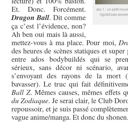
lecture) et 100% baston.
Et. Donc. Forcément.
Jeu 1 : un petit nouv
rigolait pas souve
Dragon Ball
. Dit comme
ça c’est l’évidence, non?
Ah ben oui mais là aussi,
mettez-vous à ma place. Pour moi,
Dr
des heures de scènes statiques et super
entre ados bodybuildés qui se pren
sérieux, sans décor ni scénario, ava
s’envoyant des rayons de la mort (
bavasser). Le truc qui fait définitive
Ball Z
. Mêmes causes, mêmes effets 
du Zodiaque
. Je serai clair, le Club Do
repoussoir, et je suis passé complètemen
vague anime/manga. Et donc du shonen. 