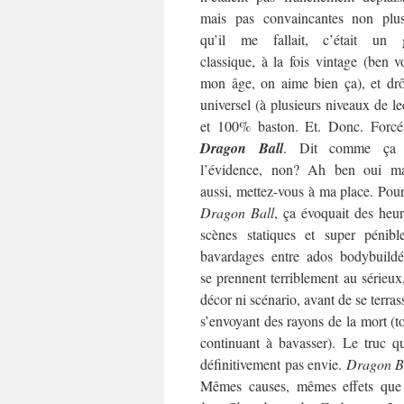
mais pas convaincantes non plu
qu’il me fallait, c’était un 
classique, à la fois vintage (ben v
mon âge, on aime bien ça), et drô
universel (à plusieurs niveaux de le
et 100% baston. Et. Donc. Forcé
Dragon Ball
. Dit comme ça 
l’évidence, non? Ah ben oui ma
aussi, mettez-vous à ma place. Pou
Dragon Ball
, ça évoquait des heu
scènes statiques et super pénibl
bavardages entre ados bodybuildé
se prennent terriblement au sérieux
décor ni scénario, avant de se terras
s’envoyant des rayons de la mort (t
continuant à bavasser). Le truc qu
définitivement pas envie.
Dragon B
Mêmes causes, mêmes effets que