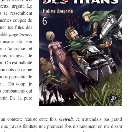
vreux, urgent. Le
s se ressemblent
mêmes coupes de
uer les filles des
table
page turner
,
namisme de son
e d’angoisse et
 bons mangas de
t. On est ballotté
moments de calme
nous permettre de
que… Du coup, je
es combattants qui
ortir. De la pure
n contexte réaliste cette fois,
Gewalt
. Je n’attendais pas grand
 que j’avais feuilleté une première fois distraitement en me disant