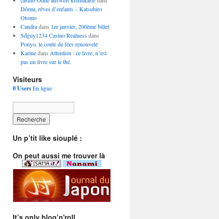
casino Ohne ausweis kreditkarte
dans
Dômu, rêves d’enfants – Katsuhiro
Otomo
Candra
dans
1er janvier, 200ème billet
Sdguy1234 Casino Realness
dans
Ponyo, le conte de fées renouvelé
Karine
dans
Attention : ce livre, n’est
pas un livre sur le thé.
Visiteurs
0 Users
En ligne
Un p’tit like siouplé :
On peut aussi me trouver là
It’s only blog’n'roll