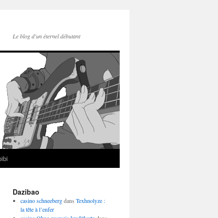
Le blog d'un éternel débutant
ibi
Dazibao
casino schneeberg
dans
Texhnolyze :
la tête à l’enfer