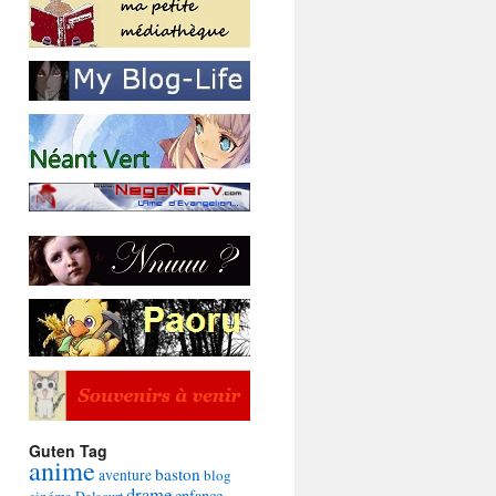
Guten Tag
anime
baston
aventure
blog
drame
enfance
cinéma