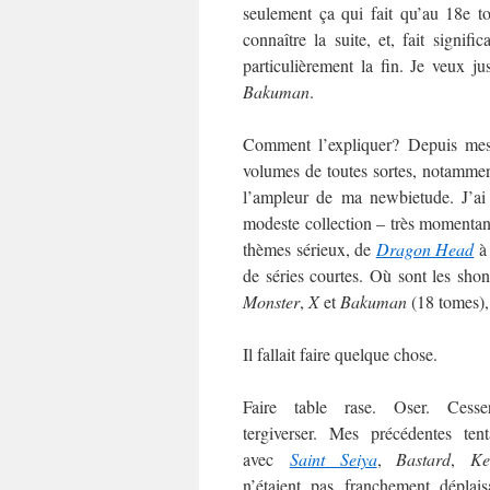
seulement ça qui fait qu’au 18e t
connaître la suite, et, fait signific
particulièrement la fin. Je veux j
Bakuman
.
Comment l’expliquer? Depuis me
volumes de toutes sortes, notamment
l’ampleur de ma newbietude. J’ai
modeste collection – très momentané
thèmes sérieux, de
Dragon Head
de séries courtes. Où sont les sh
Monster
,
X
et
Bakuman
(18 tomes),
Il fallait faire quelque chose.
Faire table rase. Oser. Cess
tergiverser. Mes précédentes tent
avec
Saint Seiya
,
Bastard
,
Ke
n’étaient pas franchement déplais