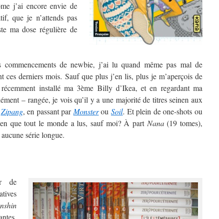
ome j’ai encore envie de
atif, que je n’attends pas
uste ma dose régulière de
s commencements de newbie, j’ai lu quand même pas mal de
 ces derniers mois. Sauf que plus j’en lis, plus je m’aperçois de
 récemment installé ma 3ème Billy d’Ikea, et en regardant ma
ment – rangée, je vois qu’il y a une majorité de titres seinen aux
à
Zipang
, en passant par
Monster
ou
Soil
. Et plein de one-shots ou
onen que tout le monde a lus, sauf moi? À part
Nana
(19 tomes),
 aucune série longue.
er de
atives
nshin
antes,