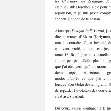
les
Chevaliers du Zodiaque
. Je
clair, le Club Dorothée a été pour 
repoussoir, et je suis passé com
shonen. Et donc de la baston.
Alors que
Dragon Ball
, le vrai, je
Akira Toriyama
dire le manga d’
tout le contraire. C’est inventif, d
captivant, varié, en tous cas jusq
tome 16, là où j’en suis actuellem
J’ai un peu peur d’aller plus loin, 
que j’ai été averti qu’à un moment
devient répétitif et sérieux – gr
modo, d’après ce que j’ai comp
lorsque Son Goku devient grand. Su
de regarder l’évolution des couvertu
c’est assez parlant.
Du coup, vais-je continuer à le lir