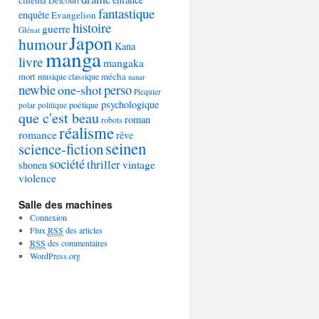
Delcourt
fantastique
enquête
Evangelion
histoire
guerre
Glénat
Japon
humour
Kana
manga
livre
mangaka
mécha
mort
musique classique
nanar
newbie
perso
one-shot
Picquier
psychologique
poétique
polar
politique
que c'est beau
roman
robots
réalisme
romance
rêve
seinen
science-fiction
société
thriller
vintage
shonen
violence
Salle des machines
Connexion
Flux
RSS
des articles
RSS
des commentaires
WordPress.org