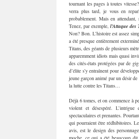
tournant les pages à toutes vitesse
verra plus tard, je vous en reparl
probablement. Mais en attendant, m
Tenez, par exemple,
l’Attaque des 
Non? Bon. L’histoire est assez simpl
a été presque entièrement extermin
Titans, des géants de plusieurs mèt
apparemment idiots mais quasi invi
des cités-états protégées par de gig
d’élite s’y entraînent pour dévelop
jeune garçon animé par un désir de 
la lutte contre les Titans…
Déjà 6 tomes, et on commence à pein
violent et désespéré. L’intrigue
spectaculaires et prenantes. Pourtant
qui pourraient être rédhibitoires.
Le
avis, est le design des personnage
moche, ce qui a été beaucoup dit, 