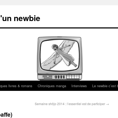
'un newbie
ques livres & romans
Chroniques manga
Interviews
Le newbie c’est b
Semaine shôjo 2014 : l’essentiel est de participer
→
affe)