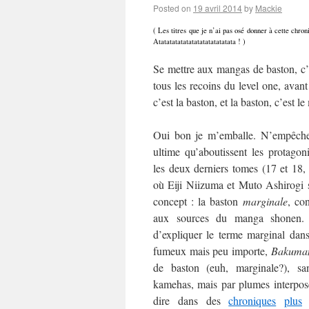
Posted on
19 avril 2014
by
Mackie
( Les titres que je n’ai pas osé donner à cette chr
Atatatatatatatatatatatatatata ! )
Se mettre aux mangas de baston, c’
tous les recoins du level one, avant
c’est la baston, et la baston, c’est l
Oui bon je m’emballe. N’empêche 
ultime qu’aboutissent les protagon
les deux derniers tomes (17 et 18,
où Eiji Niizuma et Muto Ashirogi 
concept : la baston
marginale
, co
aux sources du manga shonen
d’expliquer le terme marginal dans
fumeux mais peu importe,
Bakuma
de baston (euh, marginale?), s
kamehas, mais par plumes interposé
dire dans des
chroniques
plus