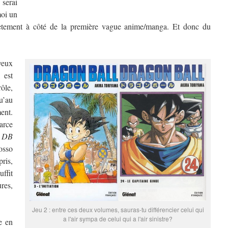
 serai
moi un
plètement à côté de la première vague anime/manga. Et donc du
 veux
, est
rôle,
u’au
ent.
parce
,
DB
osso
ris,
ffit
res,
Jeu 2 : entre ces deux volumes, sauras-tu différencier celui qui
a l'air sympa de celui qui a l'air sinistre?
e en