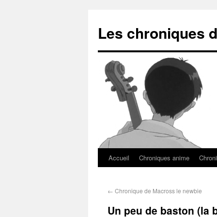
Les chroniques d
Accueil
Chroniques anime
Chroni
←
Chronique de Macross le newbie
Un peu de baston (la b