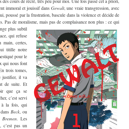
s des cours de récré, très peu pour moi. Une fois passé cet a priori,
nt immoral et jouissif dans
Gewalt
, une vraie transgression, avec
i, poussé par la frustration, bascule dans la violence et décide de
gs. Pas de moralisme, mais pas de complaisance non plus :
ce qui
nge plus subtil
dace, qui refuse
n main, certes,
i titille notre
estiqué pour le
x qui nous font
n trois tomes,
ustifier, il va
ut de suite. Et
oir que ça se
her, c’est servi
 à la fois, qui
dans
Beck
, ou
s
Bremen
. Les
k, c’est pas un