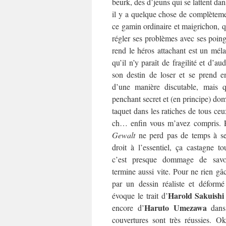
beurk, des d’jeuns qui se lattent dan
il y a quelque chose de complèteme
ce gamin ordinaire et maigrichon, qu
régler ses problèmes avec ses poin
rend le héros attachant est un méla
qu’il n’y paraît de fragilité et d’au
son destin de loser et se prend e
d’une manière discutable, mais qu
penchant secret et (en principe) dom
taquet dans les ratiches de tous ceu
ch… enfin vous m’avez compris. E
Gewalt
ne perd pas de temps à se j
droit à l’essentiel, ça castagne to
c’est presque dommage de sav
termine aussi vite. Pour ne rien gâc
par un dessin réaliste et déformé
Harold Sakuishi
évoque le trait d’
Haruto Umezawa
encore d’
dan
couvertures sont très réussies. O