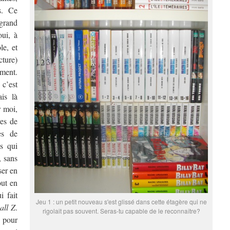
s. Ce
grand
oui, à
le, et
cture)
ment.
c’est
is là
r moi,
res de
es de
s qui
, sans
ser en
out en
i fait
Jeu 1 : un petit nouveau s'est glissé dans cette étagère qui ne
all Z
.
rigolait pas souvent. Seras-tu capable de le reconnaître?
 pour