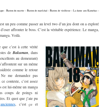
onique : Baston du sucette – Baston de maréchal – Baston de vieillesse – La dame aux Kamehas –
est un peu comme passer au level two d’un jeu dont on a exploré
 d’oser affronter le boss. C’est la véritable expérience. Le manga,
e manga. Voilà.
que c’est à cette vérité
istes de
Bakuman
, dans
 excellents au demeurant)
s’affrontent sur un même
nsidérée comme le retour
. Ne me demandez pas
 ce contexte, c’est assez
n
est lui-même un manga
ans coups de poings ni
es. Et quoi que j’aie pu
anciennes
, c’est
ça
et