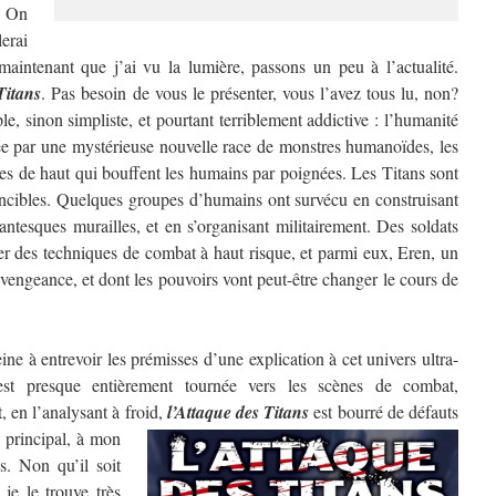
? On
erai
aintenant que j’ai vu la lumière, passons un peu à l’actualité.
Titans
. Pas besoin de vous le présenter, vous l’avez tous lu, non?
e, sinon simpliste, et pourtant terriblement addictive : l’humanité
ée par une mystérieuse nouvelle race de monstres humanoïdes, les
res de haut qui bouffent les humains par poignées. Les Titans sont
ncibles. Quelques groupes d’humains ont survécu en construisant
antesques murailles, et en s’organisant militairement. Des soldats
per des techniques de combat à haut risque, et parmi eux, Eren, un
vengeance, et dont les pouvoirs vont peut-être changer le cours de
e à entrevoir les prémisses d’une explication à cet univers ultra-
 est presque entièrement tournée vers les scènes de combat,
, en l’analysant à froid,
l’Attaque des Titans
est bourré de défauts
 principal, à mon
s. Non qu’il soit
je le trouve très