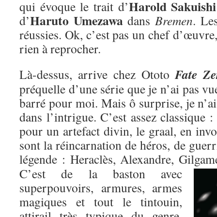
Harold Sakuishi
qui évoque le trait d’
Haruto Umezawa
d’
dans
Bremen
. Le
réussies. Ok, c’est pas un chef d’œuvre,
rien à reprocher.
Fate Ze
Là-dessus, arrive chez Ototo
préquelle d’une série que je n’ai pas vu
barré pour moi. Mais ô surprise, je n’ai
dans l’intrigue. C’est assez classique : 
pour un artefact divin, le graal, en inv
sont la réincarnation de héros, de guer
légende : Heraclès, Alexandre, Gilgame
C’est de la baston avec
superpouvoirs, armures, armes
magiques et tout le tintouin,
attirail très typique du genre,