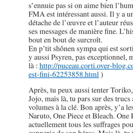
s’ennuie pas si on aime bien l’hu
FMA est intéressant aussi. Il y a u
détache de l’œuvre et l’auteur réus
ses messages de manière fine. L’his
bout en bout de surcroît.
En p’tit shônen sympa qui est sorti
y aussi Psyren, pas exceptionnel, 
là :
http://puceau.corti.over-blog.
est-fini-62253858.html
)
Après, tu peux aussi tenter Toriko
Jojo, mais là, tu pars sur des trucs
volumes à la clé. Bon après, y’a le
Naruto, One Piece et Bleach. One 
actuellement tous les suffrages pou
connerie de son héros. Mais là, tu