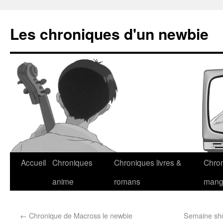
Les chroniques d'un newbie
Accueil
Chroniques
Chroniques livres &
Chro
anime
romans
man
←
Chronique de Macross le newbie
Semaine shôj