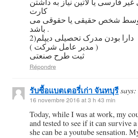
یر فارسی یا لاتین نیاز به داشتن
کارت
توسط شخص حقیقی یا حقوقی می
باشد .
2)دارا بودن مدرک تحصیلی دیپلم
( مدیر عامل شرکت )
ثبت طرح صنعتی
Répondre
รับซื้อแบตเตอรี่เก่า จันทบุรี
says:
16 novembre 2016 at 3 h 43 min
Today, while I was at work, my co
and tested to see if it can survive a
she can be a youtube sensation. My