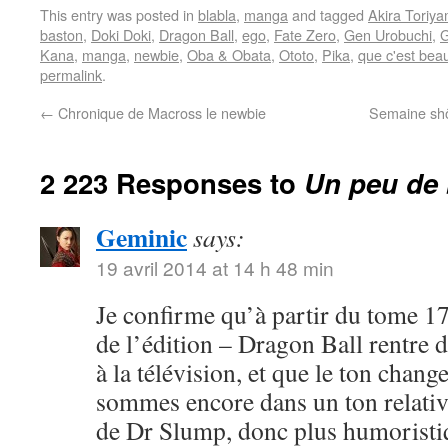
This entry was posted in
blabla
,
manga
and tagged
Akira Toriy
baston
,
Doki Doki
,
Dragon Ball
,
ego
,
Fate Zero
,
Gen Urobuchi
,
G
Kana
,
manga
,
newbie
,
Oba & Obata
,
Ototo
,
Pika
,
que c'est bea
permalink
.
←
Chronique de Macross le newbie
Semaine shôj
2 223 Responses to
Un peu de 
Geminic
says:
19 avril 2014 at 14 h 48 min
Je confirme qu’à partir du tome 17
de l’édition – Dragon Ball rentre 
à la télévision, et que le ton chang
sommes encore dans un ton relativ
de Dr Slump, donc plus humoristi