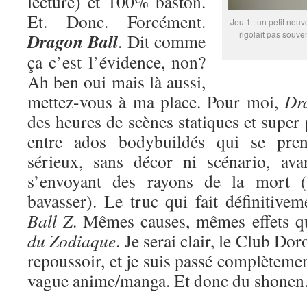
lecture) et 100% baston.
Et. Donc. Forcément.
Jeu 1 : un petit nouv
rigolait pas souve
Dragon Ball
. Dit comme
ça c’est l’évidence, non?
Ah ben oui mais là aussi,
mettez-vous à ma place. Pour moi,
Dr
des heures de scènes statiques et super
entre ados bodybuildés qui se pren
sérieux, sans décor ni scénario, ava
s’envoyant des rayons de la mort (
bavasser). Le truc qui fait définitive
Ball Z
. Mêmes causes, mêmes effets 
du Zodiaque
. Je serai clair, le Club Do
repoussoir, et je suis passé complètemen
vague anime/manga. Et donc du shonen. 