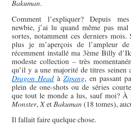
Bakuman
.
Comment l’expliquer? Depuis me
newbie, j’ai lu quand même pas mal 
sortes, notamment ces derniers mois. S
plus je m’aperçois de l’ampleur de
récemment installé ma 3ème Billy d’Ik
modeste collection – très momentaném
qu’il y a une majorité de titres seinen
Dragon Head
à
Zipang
, en passant p
plein de one-shots ou de séries court
que tout le monde a lus, sauf moi? À
Monster
,
X
et
Bakuman
(18 tomes), auc
Il fallait faire quelque chose.