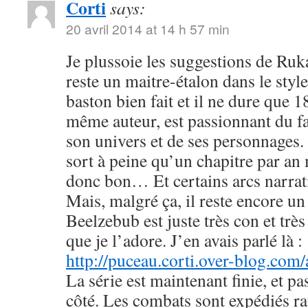
Corti
says:
20 avril 2014 at 14 h 57 min
Je plussoie les suggestions de R
reste un maitre-étalon dans le styl
baston bien fait et il ne dure que
même auteur, est passionnant du fa
son univers et de ses personnages. 
sort à peine qu’un chapitre par an 
donc bon… Et certains arcs narrati
Mais, malgré ça, il reste encore u
Beelzebub est juste très con et très
que je l’adore. J’en avais parlé là :
http://puceau.corti.over-blog.com
La série est maintenant finie, et p
côté. Les combats sont expédiés r