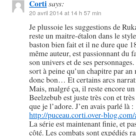
Corti
says:
20 avril 2014 at 14 h 57 min
Je plussoie les suggestions de R
reste un maitre-étalon dans le styl
baston bien fait et il ne dure que
même auteur, est passionnant du fa
son univers et de ses personnages. 
sort à peine qu’un chapitre par an 
donc bon… Et certains arcs narrati
Mais, malgré ça, il reste encore u
Beelzebub est juste très con et très
que je l’adore. J’en avais parlé là :
http://puceau.corti.over-blog.com
La série est maintenant finie, et p
côté. Les combats sont expédiés r