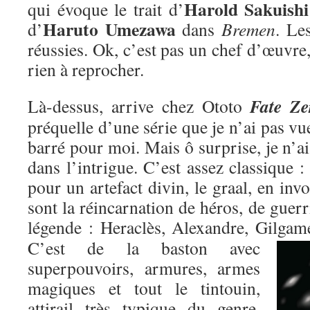
Harold Sakuishi
qui évoque le trait d’
Haruto Umezawa
d’
dans
Bremen
. Le
réussies. Ok, c’est pas un chef d’œuvre,
rien à reprocher.
Fate Ze
Là-dessus, arrive chez Ototo
préquelle d’une série que je n’ai pas vu
barré pour moi. Mais ô surprise, je n’ai
dans l’intrigue. C’est assez classique : 
pour un artefact divin, le graal, en inv
sont la réincarnation de héros, de guer
légende : Heraclès, Alexandre, Gilgame
C’est de la baston avec
superpouvoirs, armures, armes
magiques et tout le tintouin,
attirail très typique du genre,