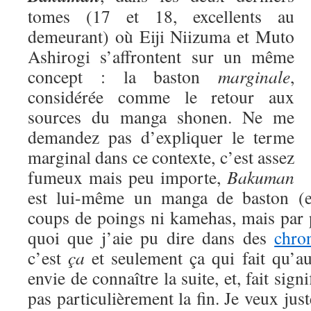
tomes (17 et 18, excellents au
demeurant) où Eiji Niizuma et Muto
Ashirogi s’affrontent sur un même
concept : la baston
marginale
,
considérée comme le retour aux
sources du manga shonen. Ne me
demandez pas d’expliquer le terme
marginal dans ce contexte, c’est assez
fumeux mais peu importe,
Bakuman
est lui-même un manga de baston (eu
coups de poings ni kamehas, mais par 
quoi que j’aie pu dire dans des
chro
c’est
ça
et seulement ça qui fait qu’a
envie de connaître la suite, et, fait signi
pas particulièrement la fin. Je veux jus