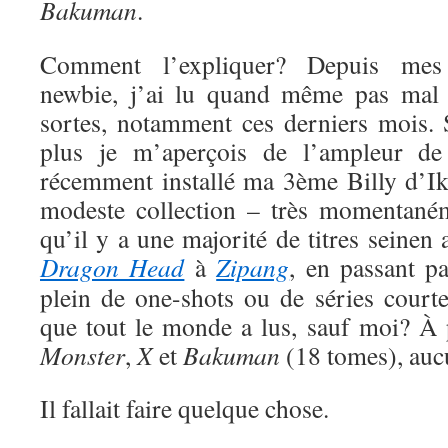
Bakuman
.
Comment l’expliquer? Depuis me
newbie, j’ai lu quand même pas mal 
sortes, notamment ces derniers mois. S
plus je m’aperçois de l’ampleur de
récemment installé ma 3ème Billy d’Ik
modeste collection – très momentaném
qu’il y a une majorité de titres seinen
Dragon Head
à
Zipang
, en passant p
plein de one-shots ou de séries court
que tout le monde a lus, sauf moi? À
Monster
,
X
et
Bakuman
(18 tomes), auc
Il fallait faire quelque chose.