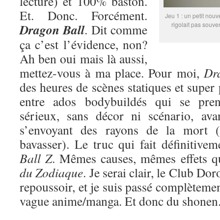
lecture) et 100% baston.
Et. Donc. Forcément.
Jeu 1 : un petit nouv
rigolait pas souve
Dragon Ball
. Dit comme
ça c’est l’évidence, non?
Ah ben oui mais là aussi,
mettez-vous à ma place. Pour moi,
Dr
des heures de scènes statiques et super
entre ados bodybuildés qui se pren
sérieux, sans décor ni scénario, ava
s’envoyant des rayons de la mort (
bavasser). Le truc qui fait définitive
Ball Z
. Mêmes causes, mêmes effets 
du Zodiaque
. Je serai clair, le Club Do
repoussoir, et je suis passé complètemen
vague anime/manga. Et donc du shonen. 