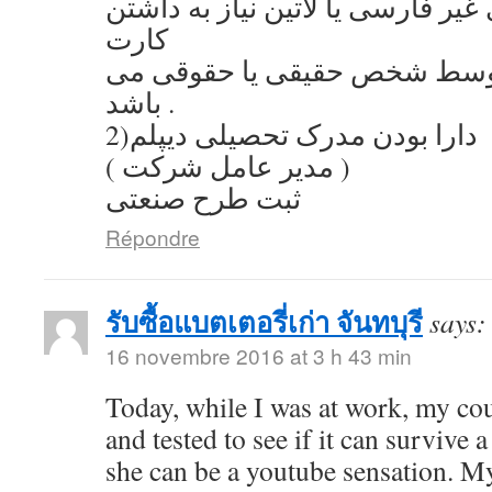
یر فارسی یا لاتین نیاز به داشتن
کارت
توسط شخص حقیقی یا حقوقی می
باشد .
2)دارا بودن مدرک تحصیلی دیپلم
( مدیر عامل شرکت )
ثبت طرح صنعتی
Répondre
รับซื้อแบตเตอรี่เก่า จันทบุรี
says:
16 novembre 2016 at 3 h 43 min
Today, while I was at work, my co
and tested to see if it can survive a
she can be a youtube sensation. My