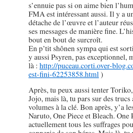
s’ennuie pas si on aime bien l’hu
FMA est intéressant aussi. Il y a u
détache de l’œuvre et l’auteur réus
ses messages de manière fine. L’his
bout en bout de surcroît.
En p’tit shônen sympa qui est sorti
y aussi Psyren, pas exceptionnel, 
là :
http://puceau.corti.over-blog.
est-fini-62253858.html
)
Après, tu peux aussi tenter Toriko
Jojo, mais là, tu pars sur des trucs
volumes à la clé. Bon après, y’a le
Naruto, One Piece et Bleach. One 
actuellement tous les suffrages pou
connerie de son héros. Mais là, tu