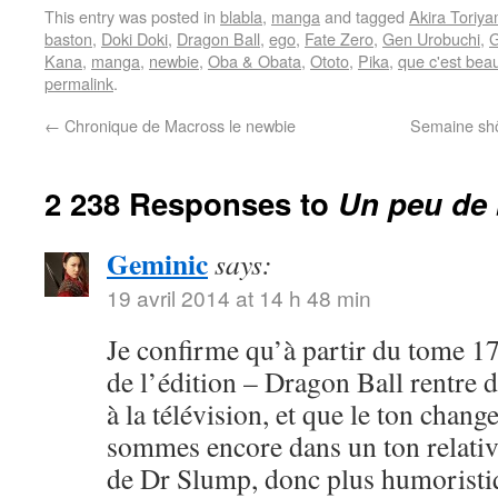
This entry was posted in
blabla
,
manga
and tagged
Akira Toriy
baston
,
Doki Doki
,
Dragon Ball
,
ego
,
Fate Zero
,
Gen Urobuchi
,
G
Kana
,
manga
,
newbie
,
Oba & Obata
,
Ototo
,
Pika
,
que c'est bea
permalink
.
←
Chronique de Macross le newbie
Semaine shôj
2 238 Responses to
Un peu de 
Geminic
says:
19 avril 2014 at 14 h 48 min
Je confirme qu’à partir du tome 17
de l’édition – Dragon Ball rentre 
à la télévision, et que le ton chang
sommes encore dans un ton relativ
de Dr Slump, donc plus humoristi