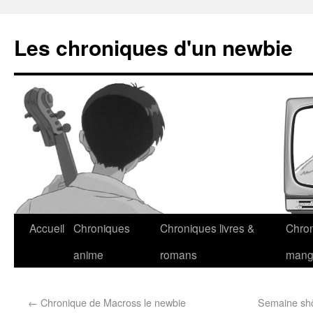
Les chroniques d'un newbie
Accueil
Chroniques
Chroniques livres &
Chro
anime
romans
man
←
Chronique de Macross le newbie
Semaine shôj