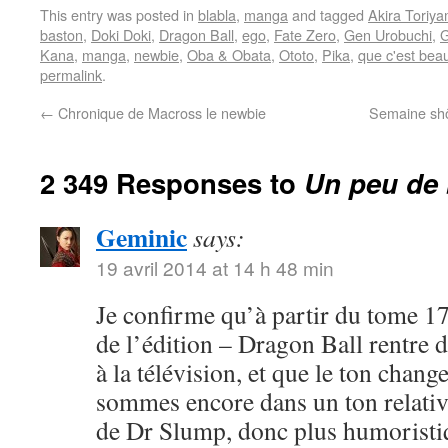
This entry was posted in
blabla
,
manga
and tagged
Akira Toriy
baston
,
Doki Doki
,
Dragon Ball
,
ego
,
Fate Zero
,
Gen Urobuchi
,
G
Kana
,
manga
,
newbie
,
Oba & Obata
,
Ototo
,
Pika
,
que c'est bea
permalink
.
←
Chronique de Macross le newbie
Semaine shôj
2 349 Responses to
Un peu de 
Geminic
says:
19 avril 2014 at 14 h 48 min
Je confirme qu’à partir du tome 17
de l’édition – Dragon Ball rentre 
à la télévision, et que le ton chang
sommes encore dans un ton relativ
de Dr Slump, donc plus humoristi