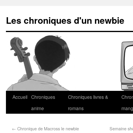
Les chroniques d'un newbie
Accueil
Chroniques
Chroniques livres &
Chro
anime
romans
man
←
Chronique de Macross le newbie
Semaine shôj