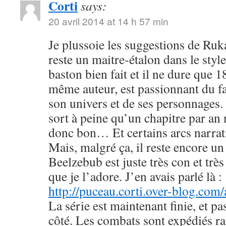
Corti
says:
20 avril 2014 at 14 h 57 min
Je plussoie les suggestions de R
reste un maitre-étalon dans le styl
baston bien fait et il ne dure que
même auteur, est passionnant du fa
son univers et de ses personnages. 
sort à peine qu’un chapitre par an 
donc bon… Et certains arcs narrati
Mais, malgré ça, il reste encore u
Beelzebub est juste très con et très
que je l’adore. J’en avais parlé là :
http://puceau.corti.over-blog.com
La série est maintenant finie, et p
côté. Les combats sont expédiés r