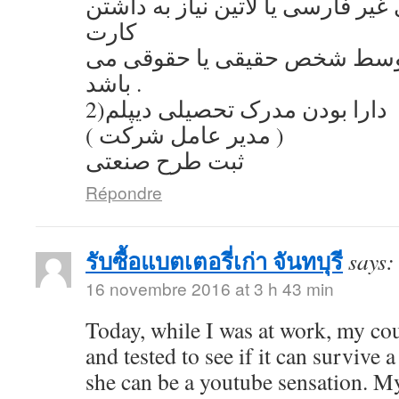
یر فارسی یا لاتین نیاز به داشتن
کارت
توسط شخص حقیقی یا حقوقی می
باشد .
2)دارا بودن مدرک تحصیلی دیپلم
( مدیر عامل شرکت )
ثبت طرح صنعتی
Répondre
รับซื้อแบตเตอรี่เก่า จันทบุรี
says:
16 novembre 2016 at 3 h 43 min
Today, while I was at work, my co
and tested to see if it can survive a
she can be a youtube sensation. My