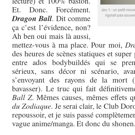
lecture) et 100% baston.
Et. Donc. Forcément.
Jeu 1 : un petit nouv
rigolait pas souve
Dragon Ball
. Dit comme
ça c’est l’évidence, non?
Ah ben oui mais là aussi,
mettez-vous à ma place. Pour moi,
Dr
des heures de scènes statiques et super
entre ados bodybuildés qui se pren
sérieux, sans décor ni scénario, ava
s’envoyant des rayons de la mort (
bavasser). Le truc qui fait définitive
Ball Z
. Mêmes causes, mêmes effets 
du Zodiaque
. Je serai clair, le Club Do
repoussoir, et je suis passé complètemen
vague anime/manga. Et donc du shonen. 