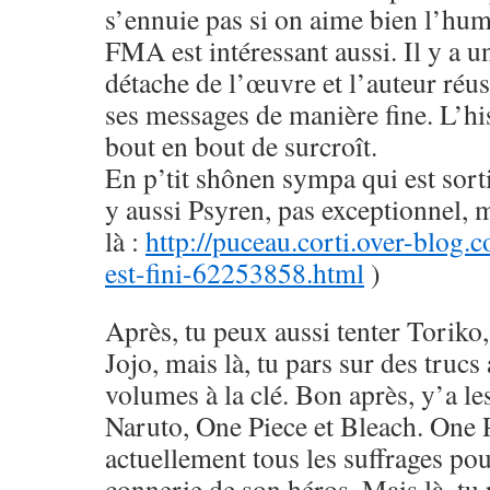
s’ennuie pas si on aime bien l’hu
FMA est intéressant aussi. Il y a u
détache de l’œuvre et l’auteur réus
ses messages de manière fine. L’his
bout en bout de surcroît.
En p’tit shônen sympa qui est sorti
y aussi Psyren, pas exceptionnel, 
là :
http://puceau.corti.over-blog.
est-fini-62253858.html
)
Après, tu peux aussi tenter Toriko
Jojo, mais là, tu pars sur des trucs
volumes à la clé. Bon après, y’a le
Naruto, One Piece et Bleach. One 
actuellement tous les suffrages pou
connerie de son héros. Mais là, tu