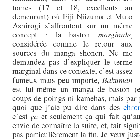
tomes (17 et 18, excellents au
demeurant) où Eiji Niizuma et Muto
Ashirogi s’affrontent sur un même
concept : la baston
marginale
,
considérée comme le retour aux
sources du manga shonen. Ne me
demandez pas d’expliquer le terme
marginal dans ce contexte, c’est assez
fumeux mais peu importe,
Bakuman
est lui-même un manga de baston (eu
coups de poings ni kamehas, mais par 
quoi que j’aie pu dire dans des
chro
c’est
ça
et seulement ça qui fait qu’a
envie de connaître la suite, et, fait signi
pas particulièrement la fin. Je veux jus