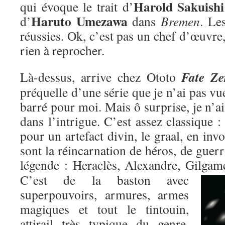
Harold Sakuishi
qui évoque le trait d’
Haruto Umezawa
d’
dans
Bremen
. Le
réussies. Ok, c’est pas un chef d’œuvre,
rien à reprocher.
Fate Ze
Là-dessus, arrive chez Ototo
préquelle d’une série que je n’ai pas vu
barré pour moi. Mais ô surprise, je n’ai
dans l’intrigue. C’est assez classique : 
pour un artefact divin, le graal, en inv
sont la réincarnation de héros, de guer
légende : Heraclès, Alexandre, Gilgame
C’est de la baston avec
superpouvoirs, armures, armes
magiques et tout le tintouin,
attirail très typique du genre,