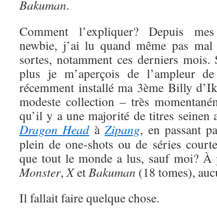
Bakuman
.
Comment l’expliquer? Depuis me
newbie, j’ai lu quand même pas mal 
sortes, notamment ces derniers mois. S
plus je m’aperçois de l’ampleur de
récemment installé ma 3ème Billy d’Ik
modeste collection – très momentaném
qu’il y a une majorité de titres seinen
Dragon Head
à
Zipang
, en passant p
plein de one-shots ou de séries court
que tout le monde a lus, sauf moi? À
Monster
,
X
et
Bakuman
(18 tomes), auc
Il fallait faire quelque chose.