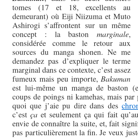
tomes (17 et 18, excellents au
demeurant) où Eiji Niizuma et Muto
Ashirogi s’affrontent sur un même
concept : la baston
marginale
,
considérée comme le retour aux
sources du manga shonen. Ne me
demandez pas d’expliquer le terme
marginal dans ce contexte, c’est assez
fumeux mais peu importe,
Bakuman
est lui-même un manga de baston (eu
coups de poings ni kamehas, mais par 
quoi que j’aie pu dire dans des
chro
c’est
ça
et seulement ça qui fait qu’a
envie de connaître la suite, et, fait signi
pas particulièrement la fin. Je veux jus