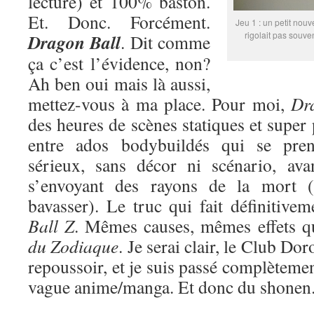
lecture) et 100% baston.
Et. Donc. Forcément.
Jeu 1 : un petit nouv
rigolait pas souve
Dragon Ball
. Dit comme
ça c’est l’évidence, non?
Ah ben oui mais là aussi,
mettez-vous à ma place. Pour moi,
Dr
des heures de scènes statiques et super
entre ados bodybuildés qui se pren
sérieux, sans décor ni scénario, ava
s’envoyant des rayons de la mort (
bavasser). Le truc qui fait définitive
Ball Z
. Mêmes causes, mêmes effets 
du Zodiaque
. Je serai clair, le Club Do
repoussoir, et je suis passé complètemen
vague anime/manga. Et donc du shonen. 