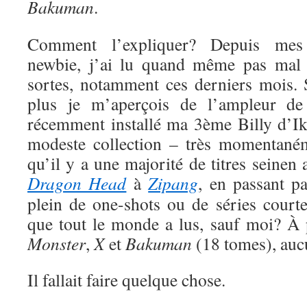
Bakuman
.
Comment l’expliquer? Depuis me
newbie, j’ai lu quand même pas mal 
sortes, notamment ces derniers mois. S
plus je m’aperçois de l’ampleur de
récemment installé ma 3ème Billy d’Ik
modeste collection – très momentaném
qu’il y a une majorité de titres seinen
Dragon Head
à
Zipang
, en passant p
plein de one-shots ou de séries court
que tout le monde a lus, sauf moi? À
Monster
,
X
et
Bakuman
(18 tomes), auc
Il fallait faire quelque chose.