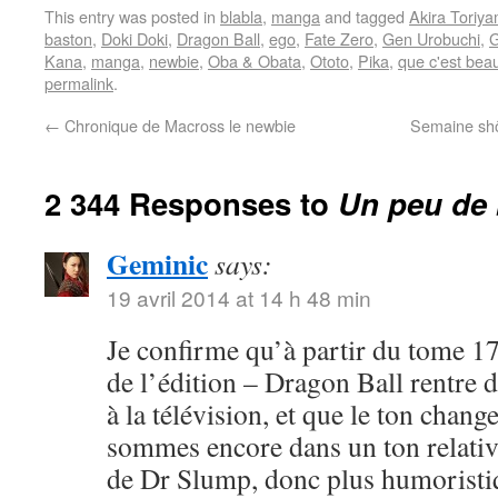
This entry was posted in
blabla
,
manga
and tagged
Akira Toriy
baston
,
Doki Doki
,
Dragon Ball
,
ego
,
Fate Zero
,
Gen Urobuchi
,
G
Kana
,
manga
,
newbie
,
Oba & Obata
,
Ototo
,
Pika
,
que c'est bea
permalink
.
←
Chronique de Macross le newbie
Semaine shôj
2 344 Responses to
Un peu de 
Geminic
says:
19 avril 2014 at 14 h 48 min
Je confirme qu’à partir du tome 17
de l’édition – Dragon Ball rentre 
à la télévision, et que le ton chang
sommes encore dans un ton relativ
de Dr Slump, donc plus humoristi