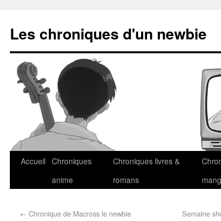
Les chroniques d'un newbie
Accueil
Chroniques
Chroniques livres &
Chro
anime
romans
man
←
Chronique de Macross le newbie
Semaine shôj