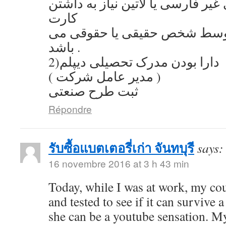
یر فارسی یا لاتین نیاز به داشتن
کارت
توسط شخص حقیقی یا حقوقی می
باشد .
2)دارا بودن مدرک تحصیلی دیپلم
( مدیر عامل شرکت )
ثبت طرح صنعتی
Répondre
รับซื้อแบตเตอรี่เก่า จันทบุรี
says:
16 novembre 2016 at 3 h 43 min
Today, while I was at work, my co
and tested to see if it can survive a
she can be a youtube sensation. My