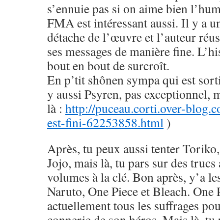
s’ennuie pas si on aime bien l’hu
FMA est intéressant aussi. Il y a u
détache de l’œuvre et l’auteur réus
ses messages de manière fine. L’his
bout en bout de surcroît.
En p’tit shônen sympa qui est sorti
y aussi Psyren, pas exceptionnel, 
là :
http://puceau.corti.over-blog.
est-fini-62253858.html
)
Après, tu peux aussi tenter Toriko
Jojo, mais là, tu pars sur des trucs
volumes à la clé. Bon après, y’a le
Naruto, One Piece et Bleach. One 
actuellement tous les suffrages pou
connerie de son héros. Mais là, tu