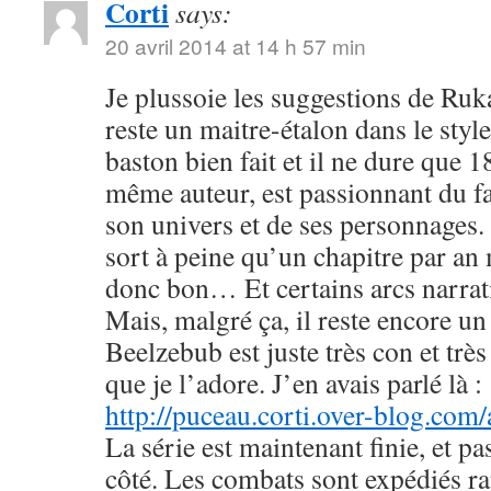
Corti
says:
20 avril 2014 at 14 h 57 min
Je plussoie les suggestions de R
reste un maitre-étalon dans le styl
baston bien fait et il ne dure que
même auteur, est passionnant du fa
son univers et de ses personnages. 
sort à peine qu’un chapitre par an 
donc bon… Et certains arcs narrati
Mais, malgré ça, il reste encore u
Beelzebub est juste très con et très
que je l’adore. J’en avais parlé là :
http://puceau.corti.over-blog.com
La série est maintenant finie, et p
côté. Les combats sont expédiés r