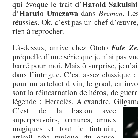
Harold Sakuishi
qui évoque le trait d’
Haruto Umezawa
d’
dans
Bremen
. Le
réussies. Ok, c’est pas un chef d’œuvre,
rien à reprocher.
Fate Ze
Là-dessus, arrive chez Ototo
préquelle d’une série que je n’ai pas vu
barré pour moi. Mais ô surprise, je n’ai
dans l’intrigue. C’est assez classique : 
pour un artefact divin, le graal, en inv
sont la réincarnation de héros, de guer
légende : Heraclès, Alexandre, Gilgame
C’est de la baston avec
superpouvoirs, armures, armes
magiques et tout le tintouin,
attirail très typique du genre,