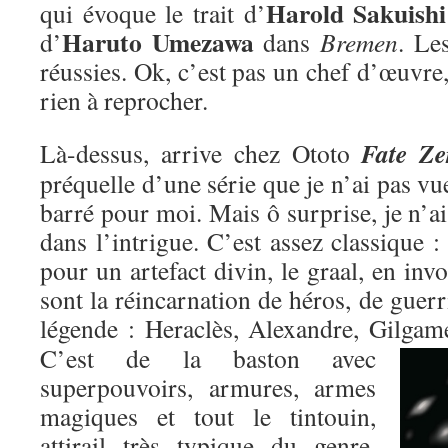
Harold Sakuishi
qui évoque le trait d’
Haruto Umezawa
d’
dans
Bremen
. Le
réussies. Ok, c’est pas un chef d’œuvre,
rien à reprocher.
Fate Ze
Là-dessus, arrive chez Ototo
préquelle d’une série que je n’ai pas vu
barré pour moi. Mais ô surprise, je n’ai
dans l’intrigue. C’est assez classique : 
pour un artefact divin, le graal, en inv
sont la réincarnation de héros, de guer
légende : Heraclès, Alexandre, Gilgame
C’est de la baston avec
superpouvoirs, armures, armes
magiques et tout le tintouin,
attirail très typique du genre,