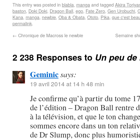
This entry was posted in
blabla
,
manga
and tagged
Akira Toriy
baston
,
Doki Doki
,
Dragon Ball
,
ego
,
Fate Zero
,
Gen Urobuchi
,
G
Kana
,
manga
,
newbie
,
Oba & Obata
,
Ototo
,
Pika
,
que c'est bea
permalink
.
←
Chronique de Macross le newbie
Semaine shôj
2 238 Responses to
Un peu de 
Geminic
says:
19 avril 2014 at 14 h 48 min
Je confirme qu’à partir du tome 17
de l’édition – Dragon Ball rentre 
à la télévision, et que le ton chang
sommes encore dans un ton relativ
de Dr Slump, donc plus humoristi