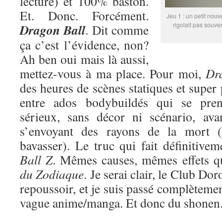
lecture) et 100% baston.
Et. Donc. Forcément.
Jeu 1 : un petit nouv
rigolait pas souve
Dragon Ball
. Dit comme
ça c’est l’évidence, non?
Ah ben oui mais là aussi,
mettez-vous à ma place. Pour moi,
Dr
des heures de scènes statiques et super
entre ados bodybuildés qui se pren
sérieux, sans décor ni scénario, ava
s’envoyant des rayons de la mort (
bavasser). Le truc qui fait définitive
Ball Z
. Mêmes causes, mêmes effets 
du Zodiaque
. Je serai clair, le Club Do
repoussoir, et je suis passé complètemen
vague anime/manga. Et donc du shonen. 