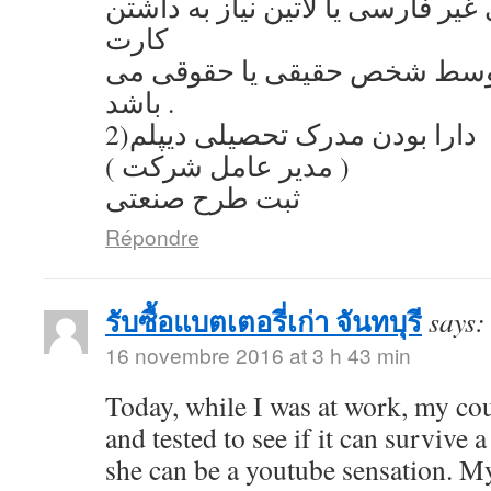
یر فارسی یا لاتین نیاز به داشتن
کارت
توسط شخص حقیقی یا حقوقی می
باشد .
2)دارا بودن مدرک تحصیلی دیپلم
( مدیر عامل شرکت )
ثبت طرح صنعتی
Répondre
รับซื้อแบตเตอรี่เก่า จันทบุรี
says:
16 novembre 2016 at 3 h 43 min
Today, while I was at work, my co
and tested to see if it can survive a
she can be a youtube sensation. My