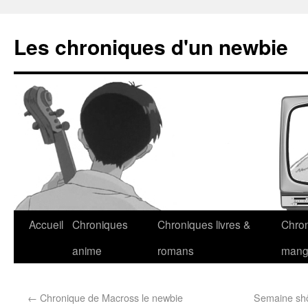
Les chroniques d'un newbie
Accueil
Chroniques
Chroniques livres &
Chro
anime
romans
man
←
Chronique de Macross le newbie
Semaine shôj