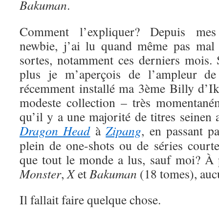
Bakuman
.
Comment l’expliquer? Depuis me
newbie, j’ai lu quand même pas mal 
sortes, notamment ces derniers mois. S
plus je m’aperçois de l’ampleur de
récemment installé ma 3ème Billy d’Ik
modeste collection – très momentaném
qu’il y a une majorité de titres seinen
Dragon Head
à
Zipang
, en passant p
plein de one-shots ou de séries court
que tout le monde a lus, sauf moi? À
Monster
,
X
et
Bakuman
(18 tomes), auc
Il fallait faire quelque chose.