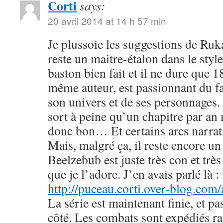
Corti
says:
20 avril 2014 at 14 h 57 min
Je plussoie les suggestions de R
reste un maitre-étalon dans le styl
baston bien fait et il ne dure que
même auteur, est passionnant du fa
son univers et de ses personnages. 
sort à peine qu’un chapitre par an 
donc bon… Et certains arcs narrati
Mais, malgré ça, il reste encore u
Beelzebub est juste très con et très
que je l’adore. J’en avais parlé là :
http://puceau.corti.over-blog.com
La série est maintenant finie, et p
côté. Les combats sont expédiés r