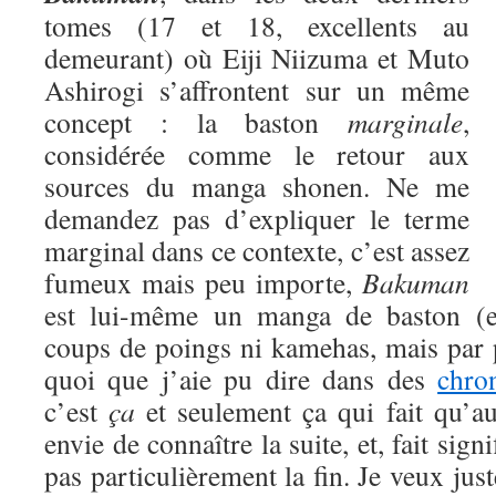
tomes (17 et 18, excellents au
demeurant) où Eiji Niizuma et Muto
Ashirogi s’affrontent sur un même
concept : la baston
marginale
,
considérée comme le retour aux
sources du manga shonen. Ne me
demandez pas d’expliquer le terme
marginal dans ce contexte, c’est assez
fumeux mais peu importe,
Bakuman
est lui-même un manga de baston (eu
coups de poings ni kamehas, mais par 
quoi que j’aie pu dire dans des
chro
c’est
ça
et seulement ça qui fait qu’a
envie de connaître la suite, et, fait signi
pas particulièrement la fin. Je veux jus