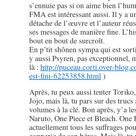
s’ennuie pas si on aime bien l’hu
FMA est intéressant aussi. Il y a u
détache de l’œuvre et l’auteur réus
ses messages de manière fine. L’his
bout en bout de surcroît.
En p’tit shônen sympa qui est sorti
y aussi Psyren, pas exceptionnel, 
là :
http://puceau.corti.over-blog.
est-fini-62253858.html
)
Après, tu peux aussi tenter Toriko
Jojo, mais là, tu pars sur des trucs
volumes à la clé. Bon après, y’a le
Naruto, One Piece et Bleach. One 
actuellement tous les suffrages pou
connerie de son héros. Mais là, tu