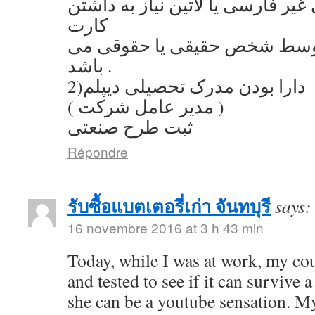
یر فارسی یا لاتین نیاز به داشتن
کارت
توسط شخص حقیقی یا حقوقی می
باشد .
2)دارا بودن مدرک تحصیلی دیپلم
( مدیر عامل شرکت )
ثبت طرح صنعتی
Répondre
รับซื้อแบตเตอรี่เก่า จันทบุรี
says:
16 novembre 2016 at 3 h 43 min
Today, while I was at work, my co
and tested to see if it can survive a
she can be a youtube sensation. My