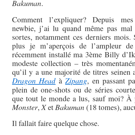
Bakuman
.
Comment l’expliquer? Depuis me
newbie, j’ai lu quand même pas mal 
sortes, notamment ces derniers mois. S
plus je m’aperçois de l’ampleur de
récemment installé ma 3ème Billy d’Ik
modeste collection – très momentaném
qu’il y a une majorité de titres seinen
Dragon Head
à
Zipang
, en passant p
plein de one-shots ou de séries court
que tout le monde a lus, sauf moi? À
Monster
,
X
et
Bakuman
(18 tomes), auc
Il fallait faire quelque chose.