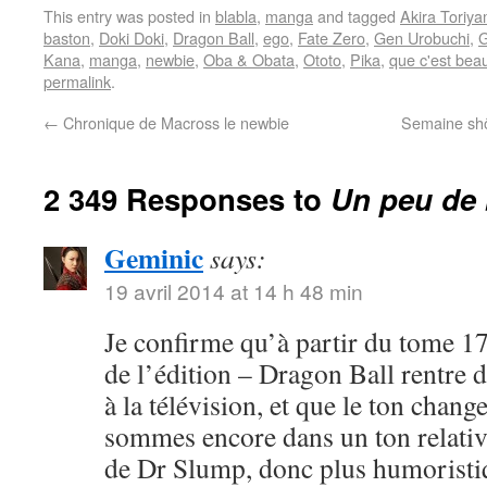
This entry was posted in
blabla
,
manga
and tagged
Akira Toriy
baston
,
Doki Doki
,
Dragon Ball
,
ego
,
Fate Zero
,
Gen Urobuchi
,
G
Kana
,
manga
,
newbie
,
Oba & Obata
,
Ototo
,
Pika
,
que c'est bea
permalink
.
←
Chronique de Macross le newbie
Semaine shôj
2 349 Responses to
Un peu de 
Geminic
says:
19 avril 2014 at 14 h 48 min
Je confirme qu’à partir du tome 17
de l’édition – Dragon Ball rentre 
à la télévision, et que le ton chang
sommes encore dans un ton relativ
de Dr Slump, donc plus humoristi