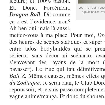
lecture) et 100% baston.
Et. Donc. Forcément.
Jeu 1 : un petit nouv
rigolait pas souve
Dragon Ball
. Dit comme
ça c’est l’évidence, non?
Ah ben oui mais là aussi,
mettez-vous à ma place. Pour moi,
Dr
des heures de scènes statiques et super
entre ados bodybuildés qui se pren
sérieux, sans décor ni scénario, ava
s’envoyant des rayons de la mort (
bavasser). Le truc qui fait définitive
Ball Z
. Mêmes causes, mêmes effets 
du Zodiaque
. Je serai clair, le Club Do
repoussoir, et je suis passé complètemen
vague anime/manga. Et donc du shonen. 