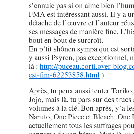
s’ennuie pas si on aime bien l’hu
FMA est intéressant aussi. Il y a u
détache de l’œuvre et l’auteur réus
ses messages de manière fine. L’his
bout en bout de surcroît.
En p’tit shônen sympa qui est sorti
y aussi Psyren, pas exceptionnel, 
là :
http://puceau.corti.over-blog.
est-fini-62253858.html
)
Après, tu peux aussi tenter Toriko
Jojo, mais là, tu pars sur des trucs
volumes à la clé. Bon après, y’a le
Naruto, One Piece et Bleach. One 
actuellement tous les suffrages pou
connerie de son héros. Mais là, tu