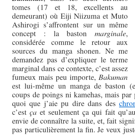
tomes (17 et 18, excellents au
demeurant) où Eiji Niizuma et Muto
Ashirogi s’affrontent sur un même
concept : la baston
marginale
,
considérée comme le retour aux
sources du manga shonen. Ne me
demandez pas d’expliquer le terme
marginal dans ce contexte, c’est assez
fumeux mais peu importe,
Bakuman
est lui-même un manga de baston (eu
coups de poings ni kamehas, mais par 
quoi que j’aie pu dire dans des
chro
c’est
ça
et seulement ça qui fait qu’a
envie de connaître la suite, et, fait signi
pas particulièrement la fin. Je veux jus