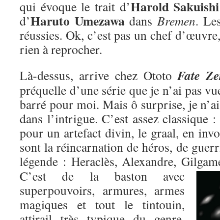
Harold Sakuishi
qui évoque le trait d’
Haruto Umezawa
d’
dans
Bremen
. Le
réussies. Ok, c’est pas un chef d’œuvre,
rien à reprocher.
Fate Ze
Là-dessus, arrive chez Ototo
préquelle d’une série que je n’ai pas vu
barré pour moi. Mais ô surprise, je n’ai
dans l’intrigue. C’est assez classique : 
pour un artefact divin, le graal, en inv
sont la réincarnation de héros, de guer
légende : Heraclès, Alexandre, Gilgame
C’est de la baston avec
superpouvoirs, armures, armes
magiques et tout le tintouin,
attirail très typique du genre,