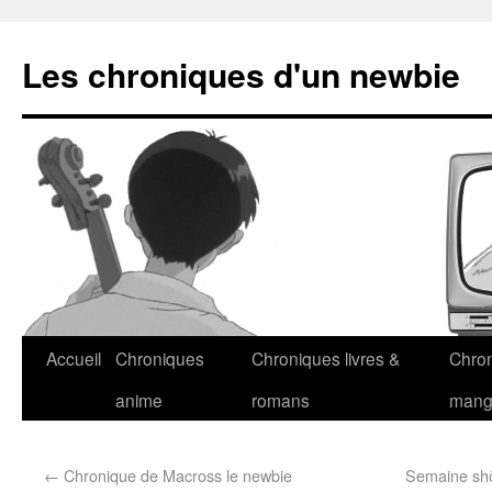
Les chroniques d'un newbie
Accueil
Chroniques
Chroniques livres &
Chro
anime
romans
man
←
Chronique de Macross le newbie
Semaine shôj