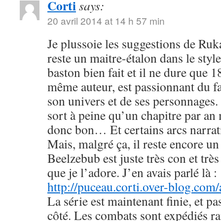
Corti
says:
20 avril 2014 at 14 h 57 min
Je plussoie les suggestions de R
reste un maitre-étalon dans le styl
baston bien fait et il ne dure que
même auteur, est passionnant du fa
son univers et de ses personnages. 
sort à peine qu’un chapitre par an 
donc bon… Et certains arcs narrati
Mais, malgré ça, il reste encore u
Beelzebub est juste très con et très
que je l’adore. J’en avais parlé là :
http://puceau.corti.over-blog.com
La série est maintenant finie, et p
côté. Les combats sont expédiés r