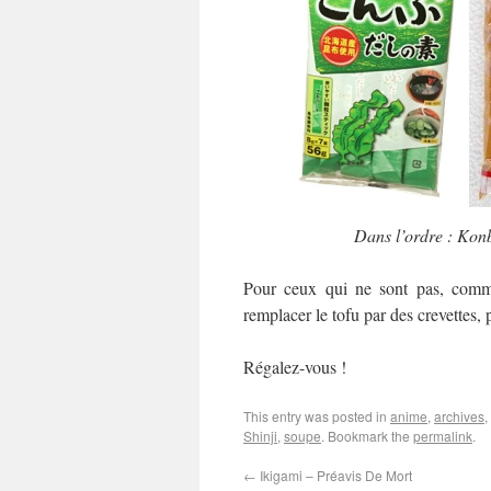
Dans l’ordre : Konb
Pour ceux qui ne sont pas, comme 
remplacer le tofu par des crevettes,
Régalez-vous !
This entry was posted in
anime
,
archives
,
Shinji
,
soupe
. Bookmark the
permalink
.
←
Ikigami – Préavis De Mort