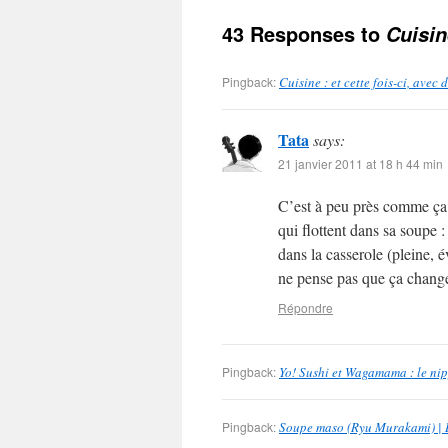
43 Responses to
Cuisin
Pingback:
Cuisine : et cette fois-ci, avec
Tata
says:
21 janvier 2011 at 18 h 44 min
C’est à peu près comme ça q
qui flottent dans sa soupe :
dans la casserole (pleine, 
ne pense pas que ça chan
Répondre
Pingback:
Yo! Sushi et Wagamama : le ni
Pingback:
Soupe maso (Ryu Murakami) | 