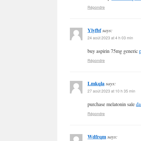
Répondre
Ylyfbf
says:
24 août 2023 at 4 h 03 min
buy aspirin 75mg generic
Répondre
Lmkqla
says:
27 août 2023 at 10 h 35 min
purchase melatonin sale
da
Répondre
Wdfrqm
says: