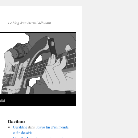
Le blog d'un éternel débutant
ibi
Dazibao
Geraldine
dans
Tokyo fin d’un monde,
et fin de série