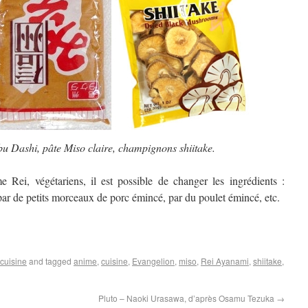
u Dashi, pâte Miso claire, champignons shiitake.
Rei, végétariens, il est possible de changer les ingrédients :
 par de petits morceaux de porc émincé, par du poulet émincé, etc.
cuisine
and tagged
anime
,
cuisine
,
Evangelion
,
miso
,
Rei Ayanami
,
shiitake
,
Pluto – Naoki Urasawa, d’après Osamu Tezuka
→