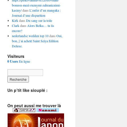
https://piskovaninavse.cz/srovnani-
bonusu-mezi-ruznymi-zahranicnimi-
kasiny/
dans
L’enfer d’un mangaka :
Journal d’une disparition
Kirk
dans
Du sang sur la toile
Clark
dans
Alors Belka… tu lis
encore?
nederlandse wedden top 10
dans
Oui,
bon, j’ai acheté Saint Seiya Edition
Deluxe.
Visiteurs
0 Users
En ligne
Un p’tit like siouplé :
On peut aussi me trouver là