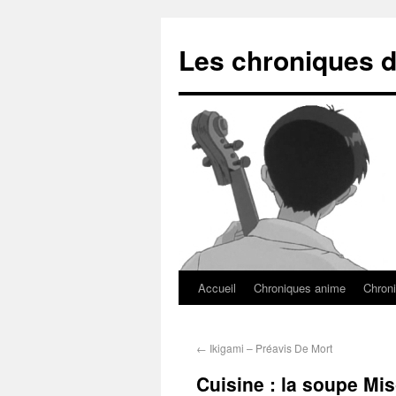
Les chroniques d
Accueil
Chroniques anime
Chroni
←
Ikigami – Préavis De Mort
Cuisine : la soupe Mis