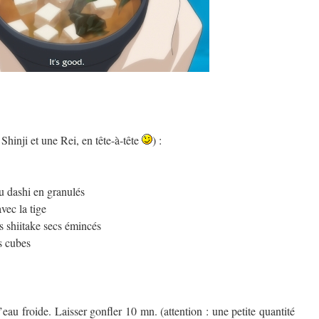
Shinji et une Rei, en tête-à-tête
) :
u dashi en granulés
vec la tige
 shiitake secs émincés
ts cubes
au froide. Laisser gonfler 10 mn. (attention : une petite quantité