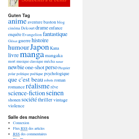
Guten Tag
anime
baston
aventure
blog
drame
enfance
cinéma
Delcourt
fantastique
enquête
Evangelion
histoire
guerre
Glénat
Japon
humour
Kana
manga
livre
mangaka
mécha
mort
musique classique
nanar
newbie
perso
one-shot
Picquier
psychologique
poétique
polar
politique
que c'est beau
roman
robots
réalisme
romance
rêve
seinen
science-fiction
société
thriller
vintage
shonen
violence
Salle des machines
Connexion
Flux
RSS
des articles
RSS
des commentaires