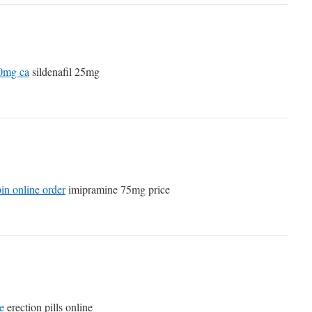
50mg ca
sildenafil 25mg
in online order
imipramine 75mg price
e
erection pills online