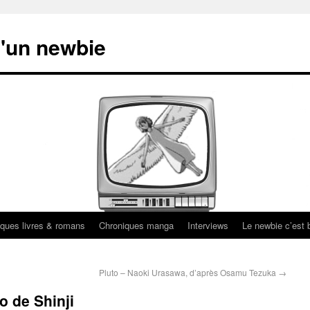
'un newbie
ques livres & romans
Chroniques manga
Interviews
Le newbie c’est b
Pluto – Naoki Urasawa, d’après Osamu Tezuka
→
o de Shinji