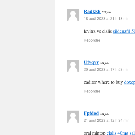
Radkkk
says:
18 août 2023 at 21 h 18 min
levitra vs cialis
sildenafil 
Répondre
Ufvqvv
says:
20 août 2023 at 17 h 53 min
zaditor where to buy
doxep
Répondre
Fpfdod
says:
21 août 2023 at 12 h 34 min
oral mintop
cialis 40mg sal