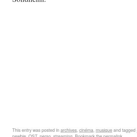
This entry was posted in
archives
,
cinéma
,
musique
and tagged
newbie
,
OST
,
perso
,
streaming
. Bookmark the
permalink
.