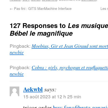
←
Pas fini : GITS ManMachine Interface
Les 
127 Responses to
Les musiques
Bébel le magnifique
Pingback:
Moebius, Gir et Jean Giraud sont morts
newbie
Pingback:
Cobra : girls, psychogun et rouflaquett
newbie
Aekwbl
says:
15 août 2023 at 12 h 25 min
tricor order
buy fenofibrate generi