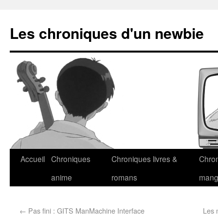
Les chroniques d'un newbie
Accueil
Chroniques
Chroniques livres &
Chro
anime
romans
man
←
Pas fini : GITS ManMachine Interface
Les 