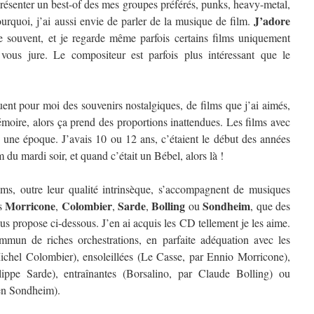
résenter un best-of des mes groupes préférés, punks, heavy-metal,
J’adore
urquoi, j’ai aussi envie de parler de la musique de film.
e souvent, et je regarde même parfois certains films uniquement
 vous jure. Le compositeur est parfois plus intéressant que le
ent pour moi des souvenirs nostalgiques, de films que j’ai aimés,
oire, alors ça prend des proportions inattendues. Les films avec
e une époque. J’avais 10 ou 12 ans, c’étaient le début des années
lm du mardi soir, et quand c’était un Bébel, alors là !
ilms, outre leur qualité intrinsèque, s’accompagnent de musiques
Morricone
Colombier
Sarde
Bolling
Sondheim
es
,
,
,
ou
, que des
ous propose ci-dessous. J’en ai acquis les CD tellement je les aime.
ommun de riches orchestrations, en parfaite adéquation avec les
Michel Colombier), ensoleillées (Le Casse, par Ennio Morricone),
lippe Sarde), entraînantes (Borsalino, par Claude Bolling) ou
en Sondheim).