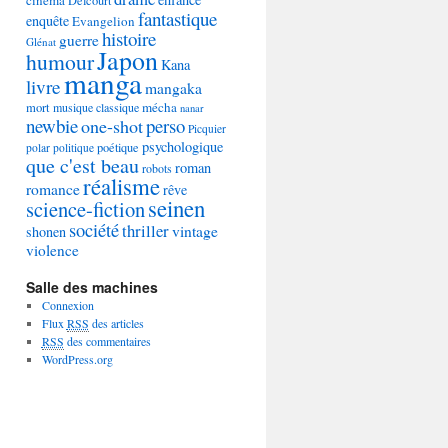
Delcourt
fantastique
enquête
Evangelion
histoire
guerre
Glénat
Japon
humour
Kana
manga
livre
mangaka
mécha
mort
musique classique
nanar
newbie
perso
one-shot
Picquier
psychologique
poétique
polar
politique
que c'est beau
roman
robots
réalisme
romance
rêve
seinen
science-fiction
société
thriller
vintage
shonen
violence
Salle des machines
Connexion
Flux
RSS
des articles
RSS
des commentaires
WordPress.org