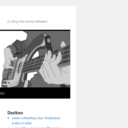
Le blog d'un éternel débutant
ibi
Dazibao
casino schneeberg
dans
Texhnolyze :
la tête à l’enfer