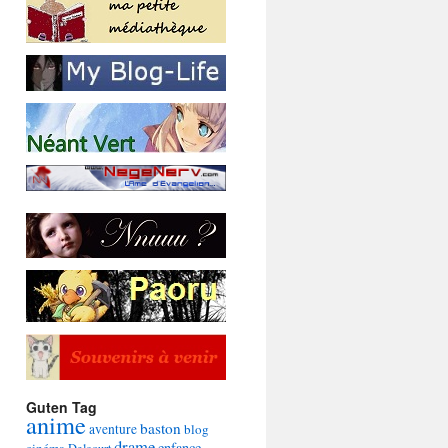
Guten Tag
anime
baston
aventure
blog
drame
enfance
cinéma