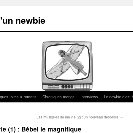
'un newbie
ques livres & romans
Chroniques manga
Interviews
Le newbie c’est b
Les musiques de ma vie (2) : un nouveau désordre
→
e (1) : Bébel le magnifique