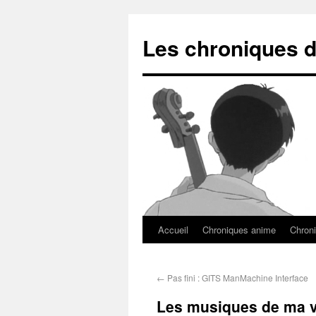
Les chroniques d
Accueil
Chroniques anime
Chroni
←
Pas fini : GITS ManMachine Interface
Les musiques de ma vi