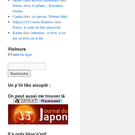
casino Ohne ausweis kreditkarte
dans
Dômu, rêves d’enfants – Katsuhiro
Otomo
Candra
dans
1er janvier, 200ème billet
Sdguy1234 Casino Realness
dans
Ponyo, le conte de fées renouvelé
Karine
dans
Attention : ce livre, n’est
pas un livre sur le thé.
Visiteurs
0 Users
En ligne
Un p’tit like siouplé :
On peut aussi me trouver là
It’s only blog’n'roll