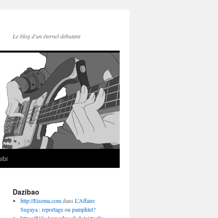
Le blog d'un éternel débutant
ibi
Dazibao
http://Eisema.com
dans
L’Affaire
Sugaya : reportage ou pamphlet?