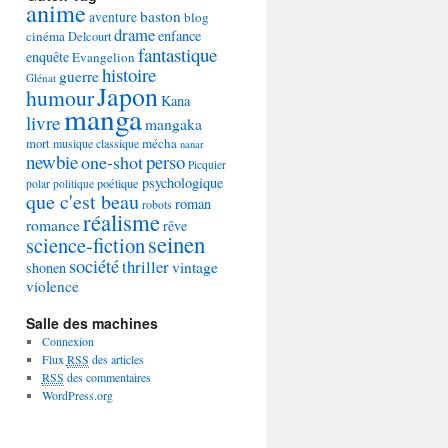
anime
baston
aventure
blog
drame
enfance
cinéma
Delcourt
fantastique
enquête
Evangelion
histoire
guerre
Glénat
Japon
humour
Kana
manga
livre
mangaka
mécha
mort
musique classique
nanar
newbie
perso
one-shot
Picquier
psychologique
poétique
polar
politique
que c'est beau
roman
robots
réalisme
romance
rêve
seinen
science-fiction
société
thriller
vintage
shonen
violence
Salle des machines
Connexion
Flux
RSS
des articles
RSS
des commentaires
WordPress.org