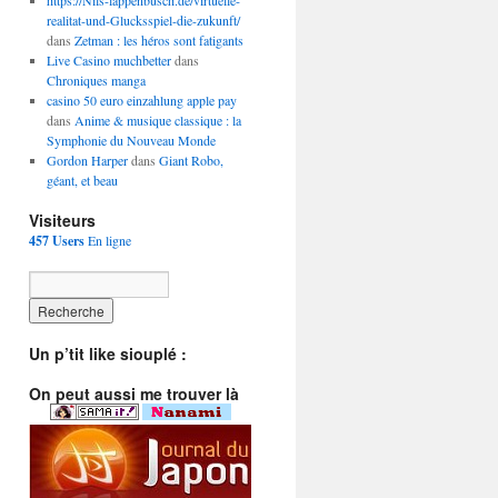
https://Nils-lappenbusch.de/virtuelle-
realitat-und-Glucksspiel-die-zukunft/
dans
Zetman : les héros sont fatigants
Live Casino muchbetter
dans
Chroniques manga
casino 50 euro einzahlung apple pay
dans
Anime & musique classique : la
Symphonie du Nouveau Monde
Gordon Harper
dans
Giant Robo,
géant, et beau
Visiteurs
457 Users
En ligne
Un p’tit like siouplé :
On peut aussi me trouver là