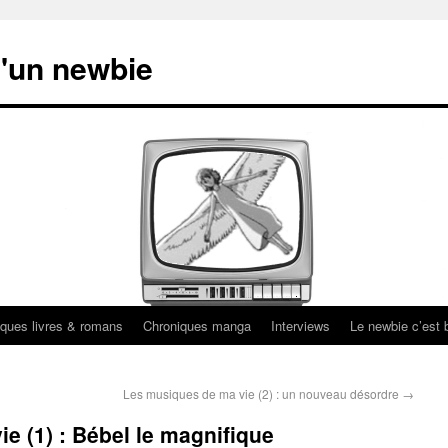
'un newbie
ques livres & romans
Chroniques manga
Interviews
Le newbie c’est b
Les musiques de ma vie (2) : un nouveau désordre
→
e (1) : Bébel le magnifique