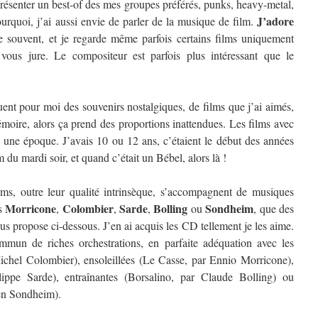
résenter un best-of des mes groupes préférés, punks, heavy-metal,
J’adore
urquoi, j’ai aussi envie de parler de la musique de film.
e souvent, et je regarde même parfois certains films uniquement
 vous jure. Le compositeur est parfois plus intéressant que le
ent pour moi des souvenirs nostalgiques, de films que j’ai aimés,
oire, alors ça prend des proportions inattendues. Les films avec
e une époque. J’avais 10 ou 12 ans, c’étaient le début des années
lm du mardi soir, et quand c’était un Bébel, alors là !
ilms, outre leur qualité intrinsèque, s’accompagnent de musiques
Morricone
Colombier
Sarde
Bolling
Sondheim
es
,
,
,
ou
, que des
ous propose ci-dessous. J’en ai acquis les CD tellement je les aime.
ommun de riches orchestrations, en parfaite adéquation avec les
Michel Colombier), ensoleillées (Le Casse, par Ennio Morricone),
lippe Sarde), entraînantes (Borsalino, par Claude Bolling) ou
en Sondheim).