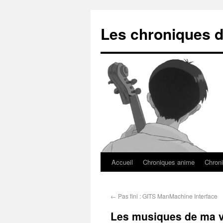
Les chroniques d
Accueil
Chroniques anime
Chroni
←
Pas fini : GITS ManMachine Interface
Les musiques de ma vi