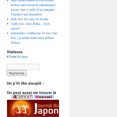
https://piskovaninavse.cz/srovnani-
bonusu-mezi-ruznymi-zahranicnimi-
kasiny/
dans
L’enfer d’un mangaka :
Journal d’une disparition
Kirk
dans
Du sang sur la toile
Clark
dans
Alors Belka… tu lis
encore?
nederlandse wedden top 10
dans
Oui,
bon, j’ai acheté Saint Seiya Edition
Deluxe.
Visiteurs
0 Users
En ligne
Un p’tit like siouplé :
On peut aussi me trouver là