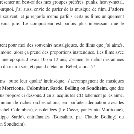
résenter un best-of des mes groupes préférés, punks, heavy-metal,
J’adore
urquoi, j’ai aussi envie de parler de la musique de film.
e souvent, et je regarde même parfois certains films uniquement
 vous jure. Le compositeur est parfois plus intéressant que le
ent pour moi des souvenirs nostalgiques, de films que j’ai aimés,
oire, alors ça prend des proportions inattendues. Les films avec
e une époque. J’avais 10 ou 12 ans, c’étaient le début des années
lm du mardi soir, et quand c’était un Bébel, alors là !
ilms, outre leur qualité intrinsèque, s’accompagnent de musiques
Morricone
Colombier
Sarde
Bolling
Sondheim
es
,
,
,
ou
, que des
ous propose ci-dessous. J’en ai acquis les CD tellement je les aime.
ommun de riches orchestrations, en parfaite adéquation avec les
Michel Colombier), ensoleillées (Le Casse, par Ennio Morricone),
lippe Sarde), entraînantes (Borsalino, par Claude Bolling) ou
en Sondheim).