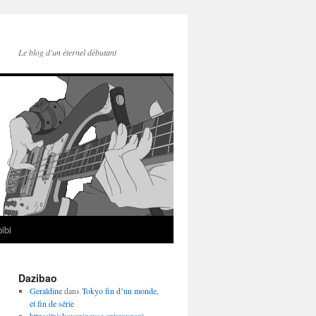
Le blog d'un éternel débutant
ibi
Dazibao
Geraldine
dans
Tokyo fin d’un monde,
et fin de série