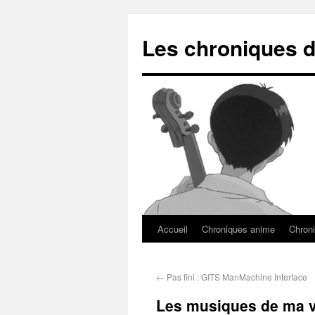
Les chroniques d
Accueil
Chroniques anime
Chroni
←
Pas fini : GITS ManMachine Interface
Les musiques de ma vi