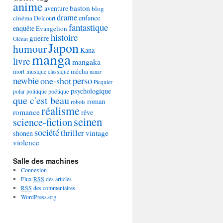
anime
baston
aventure
blog
drame
enfance
cinéma
Delcourt
fantastique
enquête
Evangelion
histoire
guerre
Glénat
Japon
humour
Kana
manga
livre
mangaka
mécha
mort
musique classique
nanar
newbie
perso
one-shot
Picquier
psychologique
poétique
polar
politique
que c'est beau
roman
robots
réalisme
romance
rêve
seinen
science-fiction
société
thriller
vintage
shonen
violence
Salle des machines
Connexion
Flux
RSS
des articles
RSS
des commentaires
WordPress.org