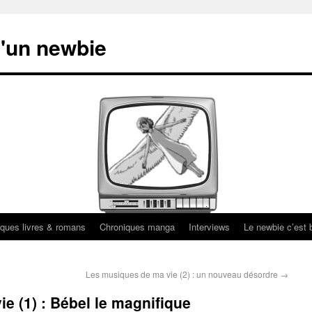
'un newbie
ques livres & romans
Chroniques manga
Interviews
Le newbie c’est b
Les musiques de ma vie (2) : un nouveau désordre
→
e (1) : Bébel le magnifique