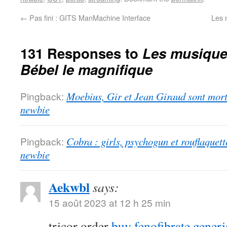
←
Pas fini : GITS ManMachine Interface
Les 
131 Responses to
Les musiques
Bébel le magnifique
Pingback:
Moebius, Gir et Jean Giraud sont morts
newbie
Pingback:
Cobra : girls, psychogun et rouflaquett
newbie
Aekwbl
says:
15 août 2023 at 12 h 25 min
tricor order
buy fenofibrate generi