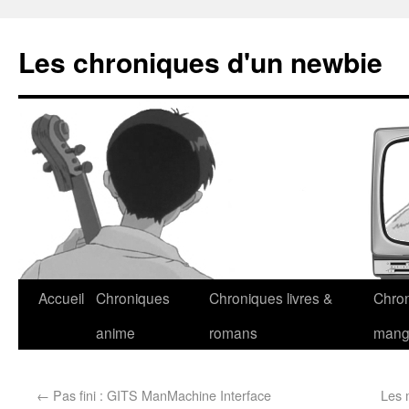
Les chroniques d'un newbie
Accueil
Chroniques
Chroniques livres &
Chro
anime
romans
man
←
Pas fini : GITS ManMachine Interface
Les 