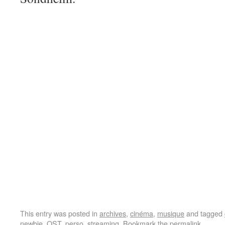
This entry was posted in
archives
,
cinéma
,
musique
and tagged
newbie
,
OST
,
perso
,
streaming
. Bookmark the
permalink
.