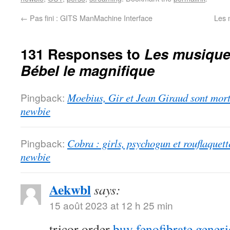
←
Pas fini : GITS ManMachine Interface
Les 
131 Responses to
Les musiques
Bébel le magnifique
Pingback:
Moebius, Gir et Jean Giraud sont morts
newbie
Pingback:
Cobra : girls, psychogun et rouflaquett
newbie
Aekwbl
says:
15 août 2023 at 12 h 25 min
tricor order
buy fenofibrate generi