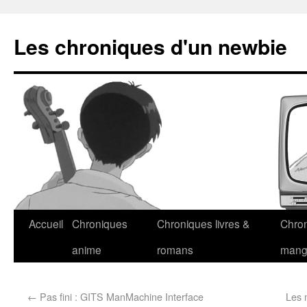
Les chroniques d'un newbie
Accueil
Chroniques
Chroniques livres &
Chro
anime
romans
man
←
Pas fini : GITS ManMachine Interface
Les 