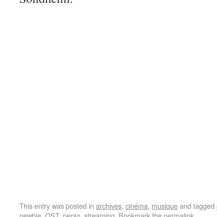
This entry was posted in
archives
,
cinéma
,
musique
and tagged
newbie
,
OST
,
perso
,
streaming
. Bookmark the
permalink
.