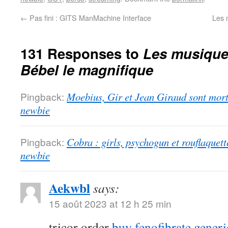
←
Pas fini : GITS ManMachine Interface
Les 
131 Responses to
Les musiques
Bébel le magnifique
Pingback:
Moebius, Gir et Jean Giraud sont morts
newbie
Pingback:
Cobra : girls, psychogun et rouflaquett
newbie
Aekwbl
says:
15 août 2023 at 12 h 25 min
tricor order
buy fenofibrate generi