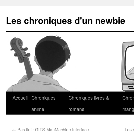
Les chroniques d'un newbie
Accueil
Chroniques
Chroniques livres &
Chro
anime
romans
man
←
Pas fini : GITS ManMachine Interface
Les 