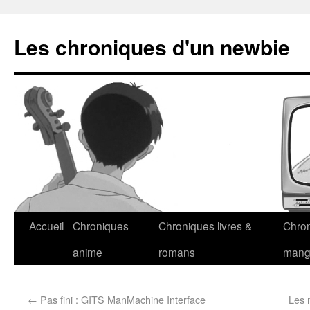
Les chroniques d'un newbie
Accueil
Chroniques
Chroniques livres &
Chro
anime
romans
man
←
Pas fini : GITS ManMachine Interface
Les 