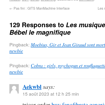
←
Pas fini : GITS ManMachine Interface
Les 
129 Responses to
Les musiques
Bébel le magnifique
Pingback:
Moebius, Gir et Jean Giraud sont morts
newbie
Pingback:
Cobra : girls, psychogun et rouflaquett
newbie
Aekwbl
says:
15 août 2023 at 12 h 25 min
tricor order
buy fenofibrate generi