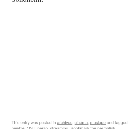
This entry was posted in
archives
,
cinéma
,
musique
and tagged
newbie
,
OST
,
perso
,
streaming
. Bookmark the
permalink
.