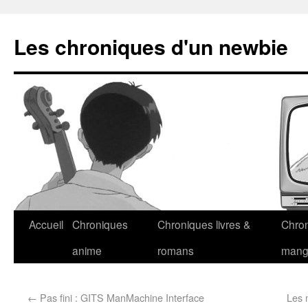
Les chroniques d'un newbie
Accueil
Chroniques
Chroniques livres &
Chro
anime
romans
man
←
Pas fini : GITS ManMachine Interface
Les 