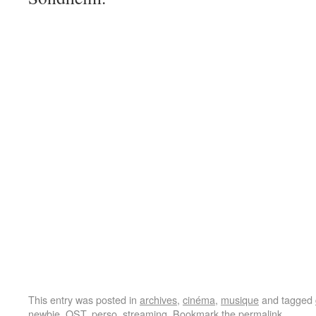
This entry was posted in
archives
,
cinéma
,
musique
and tagged
newbie
,
OST
,
perso
,
streaming
. Bookmark the
permalink
.