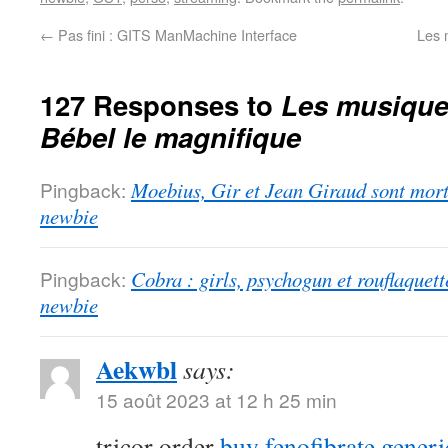
←
Pas fini : GITS ManMachine Interface
Les 
127 Responses to
Les musiques
Bébel le magnifique
Pingback:
Moebius, Gir et Jean Giraud sont morts
newbie
Pingback:
Cobra : girls, psychogun et rouflaquett
newbie
Aekwbl
says:
15 août 2023 at 12 h 25 min
tricor order
buy fenofibrate generi