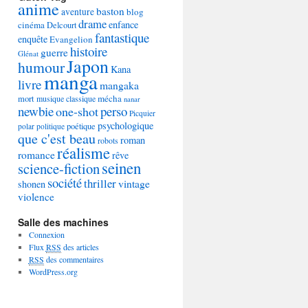
anime
baston
aventure
blog
drame
enfance
cinéma
Delcourt
fantastique
enquête
Evangelion
histoire
guerre
Glénat
Japon
humour
Kana
manga
livre
mangaka
mécha
mort
musique classique
nanar
newbie
perso
one-shot
Picquier
psychologique
poétique
polar
politique
que c'est beau
roman
robots
réalisme
romance
rêve
seinen
science-fiction
société
thriller
vintage
shonen
violence
Salle des machines
Connexion
Flux
RSS
des articles
RSS
des commentaires
WordPress.org