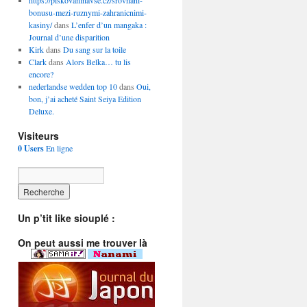
https://piskovaninavse.cz/srovnani-
bonusu-mezi-ruznymi-zahranicnimi-
kasiny/
dans
L’enfer d’un mangaka :
Journal d’une disparition
Kirk
dans
Du sang sur la toile
Clark
dans
Alors Belka… tu lis
encore?
nederlandse wedden top 10
dans
Oui,
bon, j’ai acheté Saint Seiya Edition
Deluxe.
Visiteurs
0 Users
En ligne
Un p’tit like siouplé :
On peut aussi me trouver là