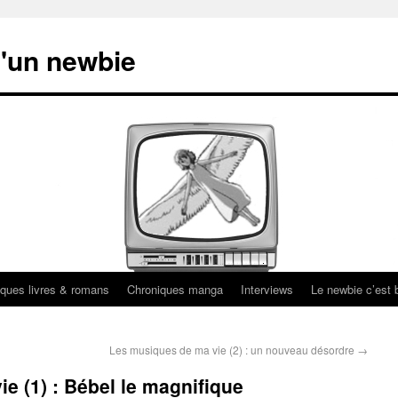
'un newbie
ques livres & romans
Chroniques manga
Interviews
Le newbie c’est b
Les musiques de ma vie (2) : un nouveau désordre
→
e (1) : Bébel le magnifique