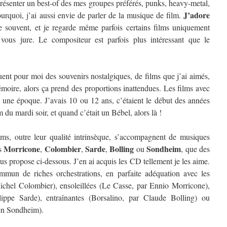
résenter un best-of des mes groupes préférés, punks, heavy-metal,
J’adore
urquoi, j’ai aussi envie de parler de la musique de film.
e souvent, et je regarde même parfois certains films uniquement
 vous jure. Le compositeur est parfois plus intéressant que le
ent pour moi des souvenirs nostalgiques, de films que j’ai aimés,
oire, alors ça prend des proportions inattendues. Les films avec
e une époque. J’avais 10 ou 12 ans, c’étaient le début des années
lm du mardi soir, et quand c’était un Bébel, alors là !
ilms, outre leur qualité intrinsèque, s’accompagnent de musiques
Morricone
Colombier
Sarde
Bolling
Sondheim
es
,
,
,
ou
, que des
ous propose ci-dessous. J’en ai acquis les CD tellement je les aime.
ommun de riches orchestrations, en parfaite adéquation avec les
Michel Colombier), ensoleillées (Le Casse, par Ennio Morricone),
lippe Sarde), entraînantes (Borsalino, par Claude Bolling) ou
en Sondheim).