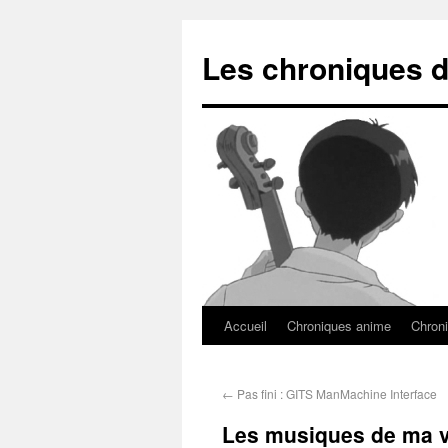
Les chroniques d
Accueil
Chroniques anime
Chroni
←
Pas fini : GITS ManMachine Interface
Les musiques de ma vi