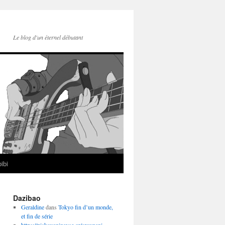
Le blog d'un éternel débutant
ibi
Dazibao
Geraldine
dans
Tokyo fin d’un monde,
et fin de série