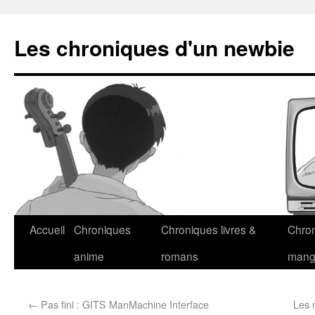
Les chroniques d'un newbie
Accueil
Chroniques
Chroniques livres &
Chro
anime
romans
man
←
Pas fini : GITS ManMachine Interface
Les 