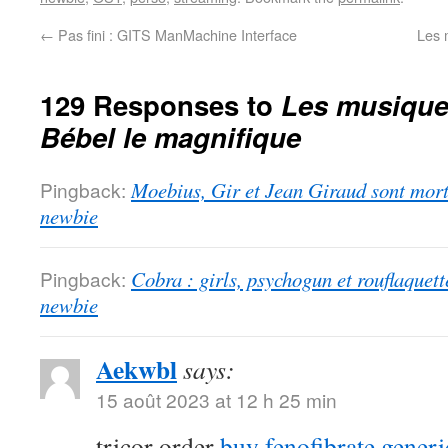
←
Pas fini : GITS ManMachine Interface
Les 
129 Responses to
Les musiques
Bébel le magnifique
Pingback:
Moebius, Gir et Jean Giraud sont morts
newbie
Pingback:
Cobra : girls, psychogun et rouflaquett
newbie
Aekwbl
says:
15 août 2023 at 12 h 25 min
tricor order
buy fenofibrate generi