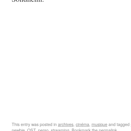
This entry was posted in
archives
,
cinéma
,
musique
and tagged
newbie
,
OST
,
perso
,
streaming
. Bookmark the
permalink
.