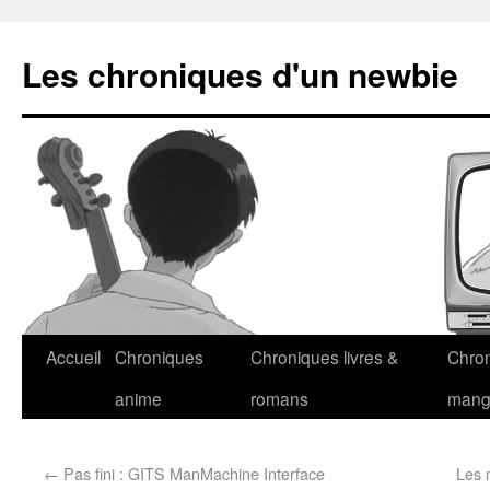
Les chroniques d'un newbie
Accueil
Chroniques
Chroniques livres &
Chro
anime
romans
man
←
Pas fini : GITS ManMachine Interface
Les 