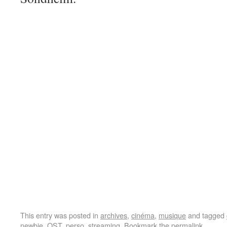
This entry was posted in
archives
,
cinéma
,
musique
and tagged
newbie
,
OST
,
perso
,
streaming
. Bookmark the
permalink
.