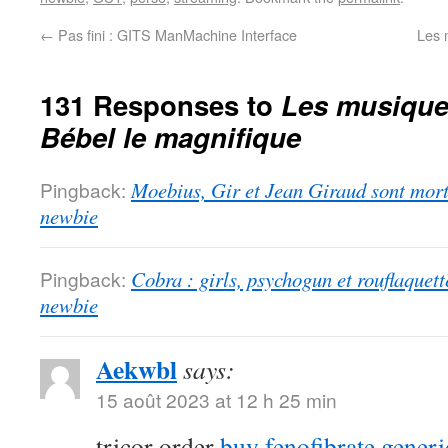
←
Pas fini : GITS ManMachine Interface
Les 
131 Responses to
Les musiques
Bébel le magnifique
Pingback:
Moebius, Gir et Jean Giraud sont morts
newbie
Pingback:
Cobra : girls, psychogun et rouflaquett
newbie
Aekwbl
says:
15 août 2023 at 12 h 25 min
tricor order
buy fenofibrate generi